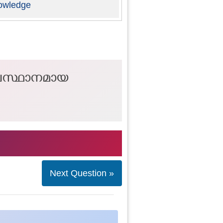
owledge
തലസ്ഥാനമായ
Next Question »