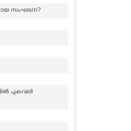
തിയായ സംഘടന?
ളിൽ പുകവലി