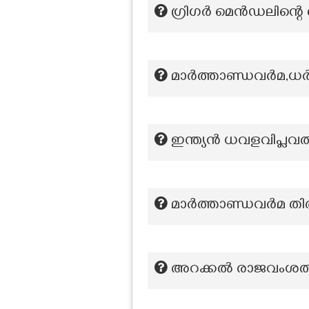
ഗ്രിഗർ മെൻഡലിന്റെ
മാർത്താണ്ഡവർമ,ധർ
ഇന്ത്യന്‍ ധവളവിപ്ലവത
മാർത്താണ്ഡവർമ തി
അറക്കൽ രാജവംശത്തി