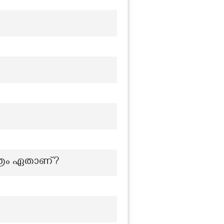
്രം ഏതാണ്?