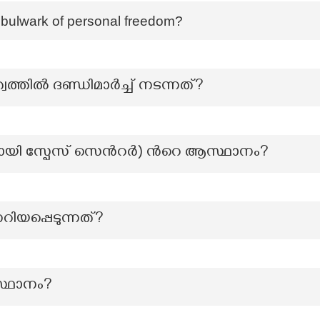
e bulwark of personal freedom?
വത്തിൽ ദണ്ഡിമാർച്ച് നടന്നത്?
യി സ്പേസ് സെന്‍റര്‍) ന്‍റെ ആസ്ഥാനം?
റിയപ്പെടുന്നത്?
സ്ഥാനം?