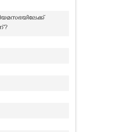
 നിയമസഭയിലേക്ക്
ണ്?