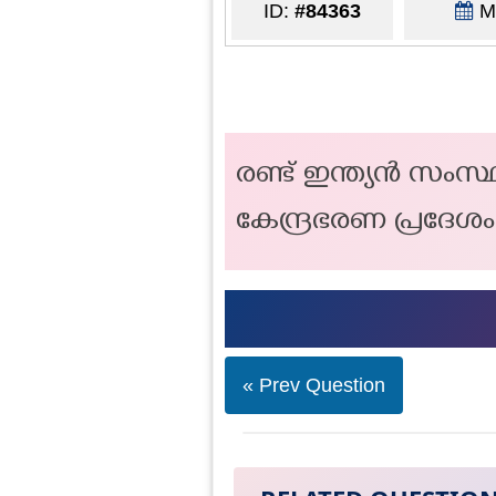
ID:
#84363
Ma
രണ്ട് ഇന്ത്യൻ സം
കേന്ദ്രഭരണ പ്രദേശ
« Prev Question