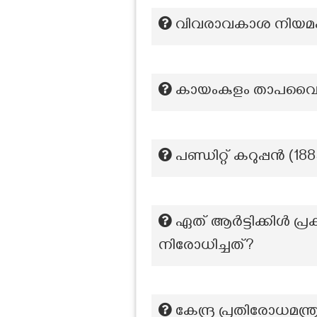
വിവരാവകാശ നിയമം പ
കായംകുളം താപവൈദ്
പണ്ഡിറ്റ് കറുപ്പൻ (18
ഏത് ആർട്ടിക്കിൾ 
നിരോധിച്ചത്?
കേന്ദ്ര പ്രതിരോധമന്