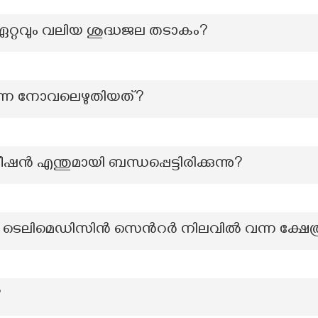
ഏറ്റവും വലിയ ശുദ്ധജല തടാകം?
എന്ന നോവലെഴുതിയത്?
 എന്തുമായി ബന്ധപ്പെട്ടിരിക്കുന്നു?
യി ടെലിമെഡിസിൻ സെൻറർ നിലവിൽ വന്ന ക്ഷേത
?