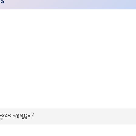
NS
ളുടെ എണ്ണം?