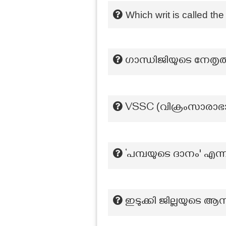
Which writ is called th
ഗാന്ധിജിയുടെ നേതൃത്
VSSC (വിക്രംസാരാഭാ
‘പമ്പയുടെ ദാനം' എന്ന
ഇടുക്കി ജില്ലയുടെ ആ