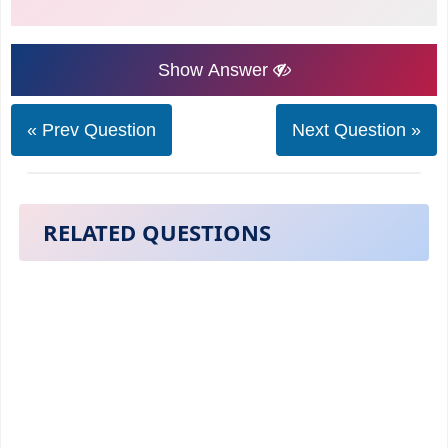
Show Answer
« Prev Question
Next Question »
RELATED QUESTIONS