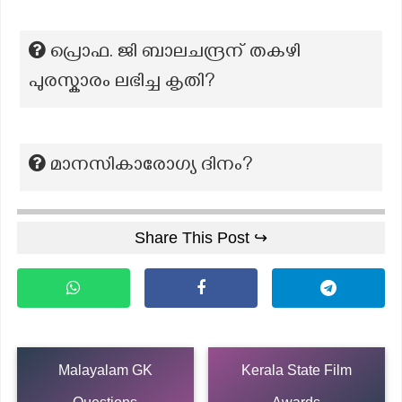
പ്രൊഫ. ജി ബാലചന്ദ്രന് തകഴി
പുരസ്കാരം ലഭിച്ച കൃതി?
മാനസികാരോഗ്യ ദിനം?
Share This Post ↪
Malayalam GK
Kerala State Film