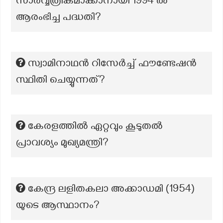
സാർവ്വത്രികമാക്കാനായി 1994 ൽ
ആരംഭിച്ച പദ്ധതി?
സ്വാമിനാഥൻ റിസേർച്ച് ഫൗണ്ടേഷൻ
സ്ഥിതി ചെയ്യുന്നത്?
കേരളത്തിൽ ഏറ്റവും കൂടുതൽ
പ്രാവശ്യം മുഖ്യമന്ത്രി?
കേന്ദ്ര ലളിതകലാ അക്കാഡമി (1954)
യുടെ ആസ്ഥാനം?