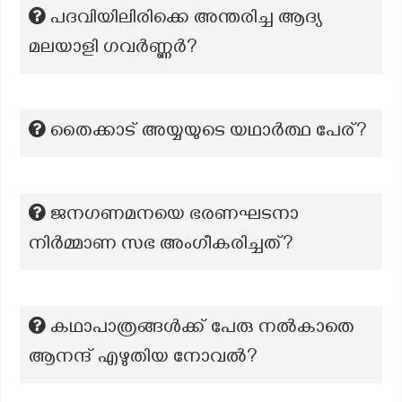
പദവിയിലിരിക്കെ അന്തരിച്ച ആദ്യ
മലയാളി ഗവർണ്ണർ?
തൈക്കാട് അയ്യയുടെ യഥാർത്ഥ പേര്?
ജനഗണമനയെ ഭരണഘടനാ
നിർമ്മാണ സഭ അംഗീകരിച്ചത്?
കഥാപാത്രങ്ങള്‍ക്ക് പേരു നല്‍കാതെ
ആനന്ദ് എഴുതിയ നോവല്‍?