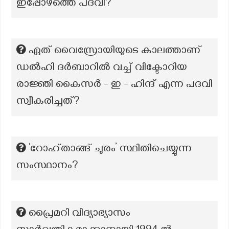
ഇപ്പോഴത്തെ പദവി?
ഏത് വൈസ്രോയിയുടെ കാലത്താണ്
ഡൽഹി ദർബാറിൽ വച്ച് വിക്ടോറിയ
രാജ്ഞി കൈസർ - ഇ - ഹിന്ദ് എന്ന പദവി
സ്വീകരിച്ചത്?
‘റോഹ്താങ്ങ് ചുരം’ സ്ഥിതിചെയ്യുന്ന
സംസ്ഥാനം?
പ്രൈമറി വിദ്യാഭ്യാസം