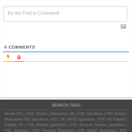
0
COMMENTS
SEARCH TAGS
Kerala PSC | PSC Thulasi | Malayalam GK | PSC Questions | PSC Kerala |
Malayalam PSC Questions | PSC GK | KPSC Questions | PSC GK English |
English GK | PSC English Questions | PSC General Science Questions |
PSC Syllabus | PSC Previous Questions | PSC Model Questions | PSC