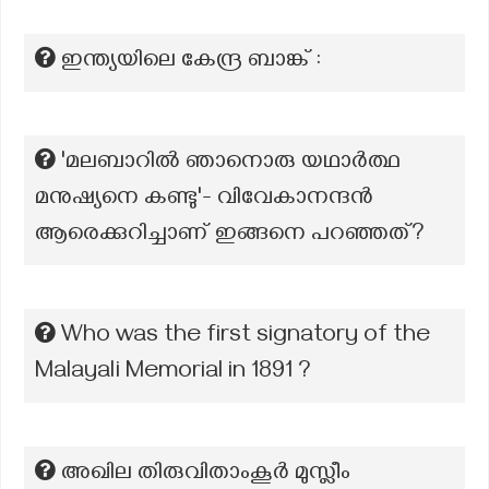
ഇന്ത്യയിലെ കേന്ദ്ര ബാങ്ക് :
'മലബാറിൽ ഞാനൊരു യഥാർത്ഥ
മനുഷ്യനെ കണ്ടു'- വിവേകാനന്ദൻ
ആരെക്കുറിച്ചാണ് ഇങ്ങനെ പറഞ്ഞത്?
Who was the first signatory of the
Malayali Memorial in 1891 ?
അഖില തിരുവിതാംകൂർ മുസ്ലീം