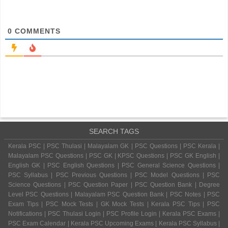
0
COMMENTS
SEARCH TAGS
Kerala PSC | PSC Thulasi | Malayalam GK | PSC Questions | PSC Kerala |
Malayalam PSC Questions | PSC GK | KPSC Questions | PSC GK English |
English GK | PSC English Questions | PSC General Science Questions |
PSC Syllabus | PSC Previous Questions | PSC Model Questions | PSC
Science Questions | PSC Question Paper | PSC Question Bank | Degree
Level PSC Questions | Malayalam PSC Question Bank | PSC Notes | PSC
Exam Tips | PSC Mock Tests | GK Mock Tests | Kerala PSC Tips | PSC
Notifications | PSC Thulasi Login | PSC Profile Login | Kerala PSC Exams |
PSC Exam Calendar | Kerala PSC Upcoming Exams | Kerala PSC Syllabus |