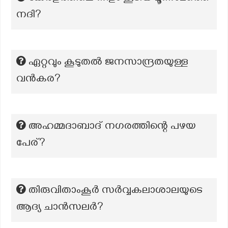
നദി?
ഏറ്റവും കൂടുതൽ ജനസാന്ദ്രതയുള്ള
വൻകര?
അഹമ്മദാബാദ് നഗരത്തിന്റെ പഴയ
പേര്?
തിരുവിതാംകൂർ സർവ്വകലാശാലയുടെ
ആദ്യ ചാൻസലർ?