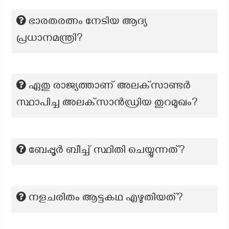
ഭാരതരത്നം നേടിയ ആദ്യ
പ്രധാനമന്ത്രി?
ഏതു രാജ്യത്താണ് അലക്‌സാണ്ടർ
സ്ഥാപിച്ച അലക്‌സാൻഡ്രിയ തുറമുഖം?
ബേപ്പൂര്‍ ബീച്ച് സ്ഥിതി ചെയ്യുന്നത്?
നളചരിതം ആട്ടകഥ എഴുതിയത്?