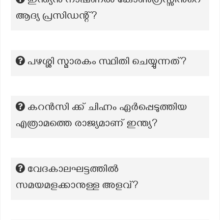
ഇന്ത്യൻ നാഷണൽ കോൺഗ്രസ്സിന്‍റെ
ആദ്യ പ്രസിഡന്റ്?
പഴശ്ശി സ്മാരകം സ്ഥിതി ചെയ്യുന്നത്?
കറൻസി ക്ക് ചിഹ്നം ഏർപ്പെടുത്തിയ
എത്രാമത്തെ രാജ്യമാണ് ഇന്ത്യ?
വേദകാലഘട്ടത്തിൽ
സമയമളക്കാനുള്ള അളവ്?