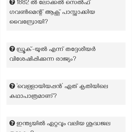
1882 ൽ ലോക്കൽ സെൽഫ്
ഗവൺമെന്റ് ആക്റ്റ് പാസ്സാക്കിയ
വൈസ്രോയി?
ഡ്രൂക്-യുൽ എന്ന് തദ്ദേശീയർ
വിശേഷിപ്പിക്കുന്ന രാജ്യം?
‘വെള്ളായിയപ്പൻ’ ഏത് കൃതിയിലെ
കഥാപാത്രമാണ്?
ഇന്ത്യയിൽ ഏറ്റവും വലിയ ശുദ്ധജല