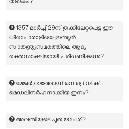
തടാകം?
1857 മാർച്ച് 29ന് തൂക്കിലേറ്റപ്പെട്ട ഈ
ധീരപോരാളിയെ ഇന്ത്യൻ
സ്വാതന്ത്ര്യസമരത്തിലെ ആദ്യ
രക്തസാക്ഷിയായി പരിഗണിക്കുന്നു?
മേജർ റാത്തോഡിനെ ഒളിമ്പിക്
മെഡലിനർഹനാക്കിയ ഇനം?
അവന്തിയുടെ പുതിയപേര്?