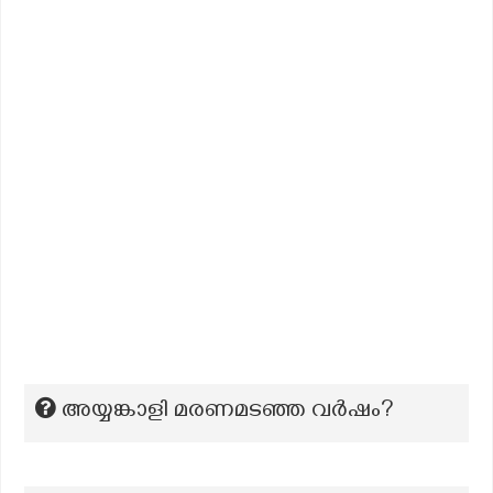
അയ്യങ്കാളി മരണമടഞ്ഞ വർഷം?