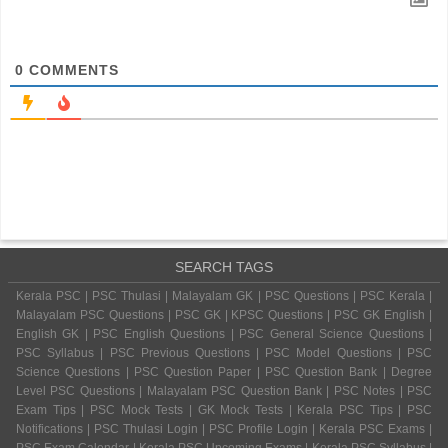
0
COMMENTS
SEARCH TAGS
Kerala PSC | PSC Thulasi | Malayalam GK | PSC Questions | PSC Kerala |
Malayalam PSC Questions | PSC GK | KPSC Questions | PSC GK English |
English GK | PSC English Questions | PSC General Science Questions |
PSC Syllabus | PSC Previous Questions | PSC Model Questions | PSC
Science Questions | PSC Question Paper | PSC Question Bank | Degree
Level PSC Questions | Malayalam PSC Question Bank | PSC Notes | PSC
Exam Tips | PSC Mock Tests | GK Mock Tests | Kerala PSC Tips | PSC
Notifications | PSC Thulasi Login | PSC Profile Login | Kerala PSC Exams |
PSC Exam Calendar | Kerala PSC Upcoming Exams | Kerala PSC Syllabus |