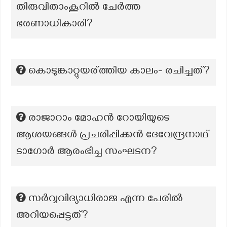
തിരുവിതാംകൂറിൽ ചേർത്ത
ഭരണാധികാരി?
കൊടുങ്കാറ്റുയര്ത്തിയ കാലം- രചിച്ചത്?
രാജാറാം മോഹൻ റോയിയുടെ
ആശയങ്ങൾ പ്രചരിപ്പിക്കൻ ദേവേന്ദ്രനാഥ്
ടാഗോർ ആരംഭിച്ച സംഘടന?
സർവ്വവിദ്യാധിരാജ എന്ന പേരിൽ
അറിയപ്പെട്ടത്?