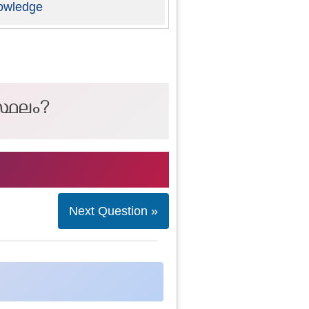
owledge
 സ്ഥലം?
Next Question »