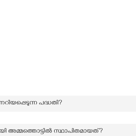
റിയപ്പെടുന്ന പദ്ധതി?
യി അമ്മത്തൊട്ടില്‍ സ്ഥാപിതമായത്?