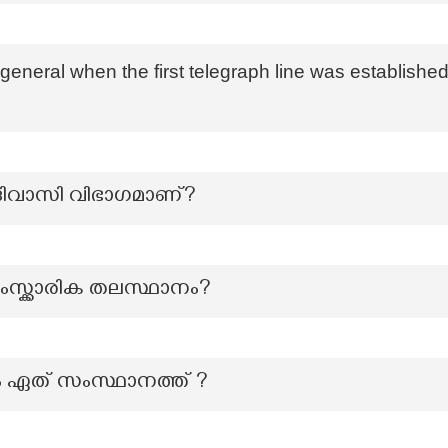
eneral when the first telegraph line was establish
ദിവാസി വിഭാഗമാണ്?
ംസ്ക്കാരിക തലസ്ഥാനം?
്രം ഏത് സംസ്ഥാനത്ത് ?