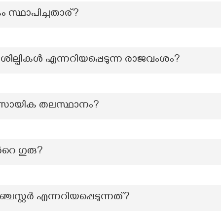
കം സ്ഥാപിച്ചതാര്?
യ ശില്പികൾ എന്നറിയപ്പെടുന്ന രാജവംശം?
യവസായിക തലസ്ഥാനം?
റെ ഗുരു?
്ചസ്റ്റർ എന്നറിയപ്പെടുന്നത്?