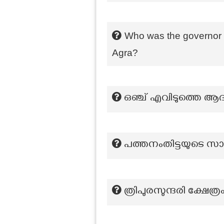
Who was the governor g
Agra?
ഒഞ്ച് എവിടുത്തെ ആ
പത്തനംതിട്ടയുടെ സാ
ത്രിപുരസുന്ദരി ക്ഷേത