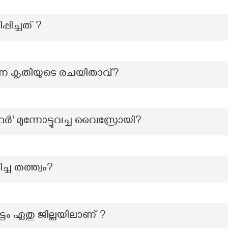
ിച്ചത് ?
്ന കൃതിയുടെ രചയിതാവ്?
' മുന്നോട്ടുവച്ച വൈസ്രോയി?
ച്ച തത്ത്വം?
്ടം ഏതു ജില്ലയിലാണ് ?