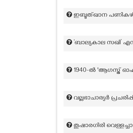
ഇബ്ദത്ഖാന പണികഴിപ്പ
‘ബാല്യകാല സഖി’ എന
1940-ൽ 'ആഗസ്ത് ഓഫർ
വല്ലഭാചാര്യർ പ്രചരിപ്പി
തുഷാരഗിരി വെള്ളച്ചാട