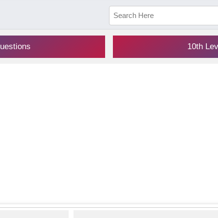
uestions
10th Le