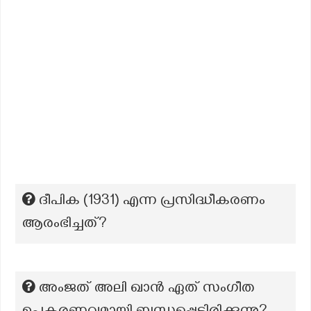
ദീപിക (1931) എന്ന പ്രസിദ്ധീകരണം
ആരംഭിച്ചത്?
അംജത് അലി ഖാൻ ഏത് സംഗീത