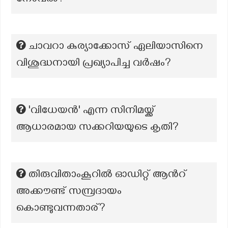
നോവൽ?
ചാവറാ കുര്യാക്കോസ് ഏലിയാസിനെ
വിശുദ്ധനായി പ്രഖ്യാപിച്ച വർഷം?
'വിധേയന്‍' എന്ന സിനിമയ്ക്ക്
ആധാരമായ സക്കറിയയുടെ കൃതി?
തിരുവിതാംകൂറിൽ ഓഡിറ്റ് ആന്‍റ്
അക്കൗണ്ട് സമ്പ്രദായം
കൊണ്ടുവന്നതാര്?