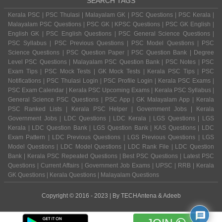
SEARCH TAGS
Kerala PSC | PSC Thulasi | Malayalam GK | PSC Questions | PSC Kerala |
Malayalam PSC Questions | PSC GK | KPSC Questions | PSC GK English |
English GK | PSC English Questions | PSC General Science Questions |
PSC Syllabus | PSC Previous Questions | PSC Model Questions | PSC
Science Questions | PSC Question Paper | PSC Question Bank | Degree
Level PSC Questions | Malayalam PSC Question Bank | PSC Notes | PSC
Exam Tips | PSC Mock Tests | GK Mock Tests | Kerala PSC Tips | PSC
Notifications | PSC Thulasi Login | PSC Profile Login | Kerala PSC Exams |
PSC Exam Calendar | Kerala PSC Upcoming Exams | Kerala PSC Syllabus |
General Science PSC Questions | PSC App | GK Malayalam App | Kerala
PSC Ranked Lists | Kerala PSC Helper | Government Jobs | Kerala
Government Jobs | LDC Questions | LDC Kerala | LGS Questions | LGS
Kerala | LDC Question Bank | LGS Question Bank | KAS Questions | LDC
Exam Pattern | LDC Previous Questions | LGS Previous Questions | LGS
Model Questions | LDC Model Questions | LDC Rank File | LDC Question
Bank | Kerala PSC Repeated Questions | Best PSC Questions | Latest PSC
Questions | Current Affairs | Government Job Exams | UPSC | RRB | Kerala
GK Questions | Kerala Questions | Malayalam Questions
Copyright © 2016 - 2023 | By
TECHAntena
&
Adeeb