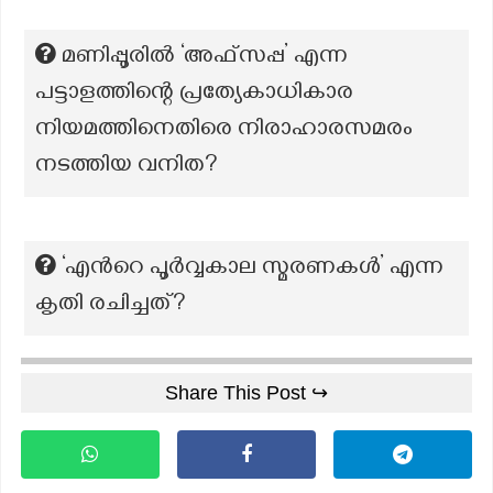
മണിപ്പൂരിൽ ‘അഫ്‍സപ്പ’ എന്ന
പട്ടാളത്തിന്റെ പ്രത്യേകാധികാര
നിയമത്തിനെതിരെ നിരാഹാരസമരം
നടത്തിയ വനിത?
‘എന്‍റെ പൂർവ്വകാല സ്മരണകൾ’ എന്ന
കൃതി രചിച്ചത്?
Share This Post ↪