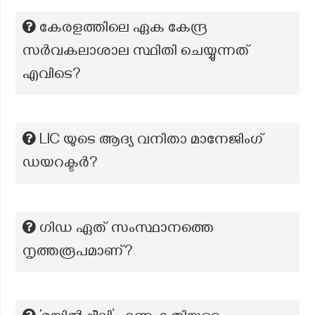
കേരളത്തിലെ ഏക കേന്ദ്ര
സർവകലാശാല സ്ഥിതി ചെയ്യുന്നത്
എവിടെ?
LIC യുടെ ആദ്യ വനിതാ മാനേജിംഗ്
ഡയറക്ടർ?
ഗിഡ ഏത് സംസ്ഥാനത്തെ
നൃത്തരൂപമാണ്?