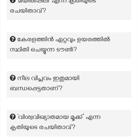
‘മയിൽപ്പീലി’ എന്ന കൃതിയുടെ
രചയിതാവ്?
കേരളത്തിന്‍ ഏറ്റവും ഉയരത്തില്‍
സ്ഥിതി ചെയ്യുന്ന ടൗണ്‍?
നീല വിപ്ലവം ഇതുമായി
ബന്ധപ്പെട്ടതാണ്?
‘വിശ്വവിഖ്യാതമായ മൂക്ക്’ എന്ന
കൃതിയുടെ രചയിതാവ്?