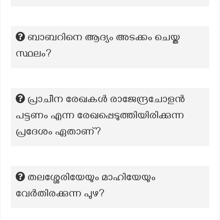
ബാബറിനെ ആദ്യം അടക്കം ചെയ്ത
സ്ഥലം?
പ്രാചീന രേഖകൾ രാജേന്ദ്രചോളൻ
പട്ടണം എന്ന രേഖപ്പെടുത്തിയിരിക്കുന്ന
പ്രദേശം ഏതാണ്?
തലശ്ശേരിയേയും മാഹിയേയും
വേർതിരക്കുന്ന പുഴ?