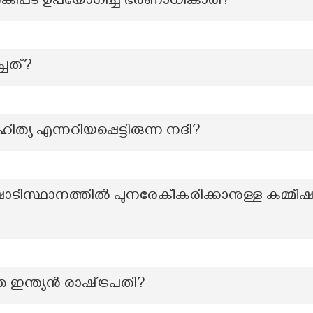
രങ്കിപ്പട ഉപയോഗിച്ച ഭരണാധികാരി?
്ചത്?
ത്യ എന്നറിയപ്പെട്ടിരുന്ന നദി?
ടിസ്ഥാനത്തിൽ പുനരേകീകരിക്കാനുള്ള കമ്മീ
ഞ ഇന്ത്യൻ രാഷ്‌ട്രപതി?