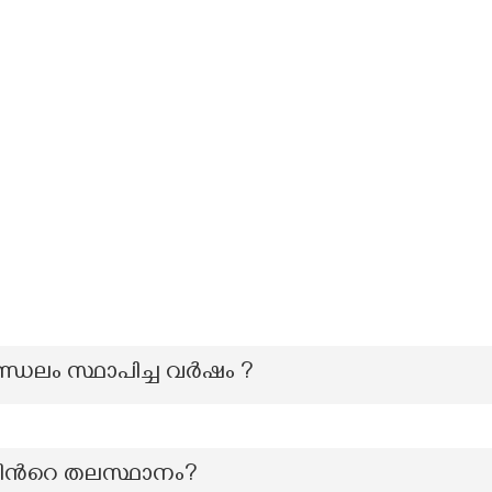
ജാമണ്ഡലം സ്ഥാപിച്ച വർഷം ?
ിന്‍റെ തലസ്ഥാനം?