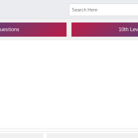
uestions
10th Le