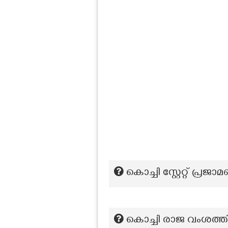
കൊച്ചി സ്റ്റേറ്റ് പ്ര
കൊച്ചി രാജ വംശത്ത