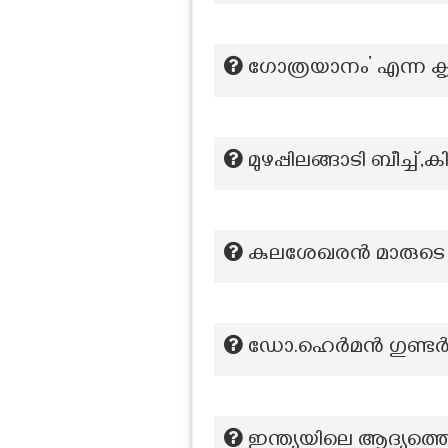
ഗോത്രയാനം’ എന്ന ക
മുഴപ്പിലങ്ങാടി ബീച്ച്,
കുലശേഖരന്‍ മാരുട
ഡോ.ഹെർമൻ ഗുണ്ടർട്
ഇന്ത്യയിലെ ആദ്യത്ത