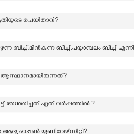
ൃതിയുടെ രചയിതാവ്?
കിഴുന്ന ബീച്ച്,മീൻകുന്ന ബീച്ച്,പയ്യാമ്പലം ബീച്ച് 
െ ആസ്ഥാനമായിരുന്നത്?
ട് അന്തരിച്ചത് ഏത് വർഷത്തിൽ ?
െ ആദ്യ ഓപ്പൺ യൂണിവേഴ്സിറ്റി?