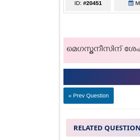
ID:
#20451
Ma
മെഗസ്തനീസിന് ശേഷം
« Prev Question
RELATED QUESTIO