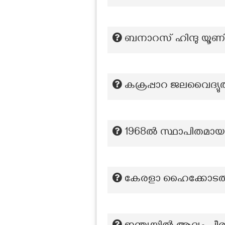
ബനാറസ് ഹിന്ദു യൂണിവ
കക്രപ്പാറ ജലവൈദ്യുത
1968ൽ സ്ഥാപിതമായ വ
കേരളാ ഹൈക്കോടതിയി