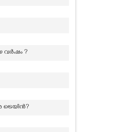
ിയ വർഷം ?
ര ട്രെയിൻ?