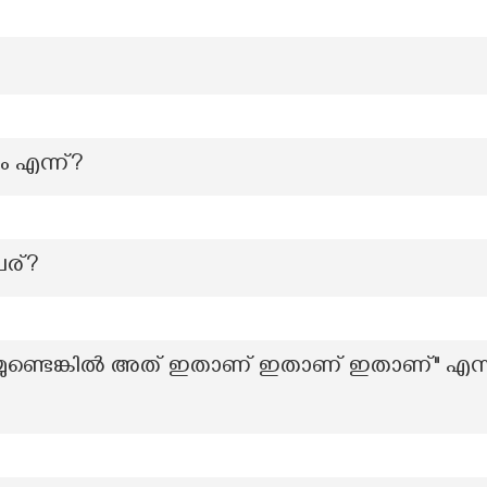
ം എന്ന്?
േര്?
ഗ്ഗമുണ്ടെങ്കിൽ അത് ഇതാണ് ഇതാണ് ഇതാണ്" എ