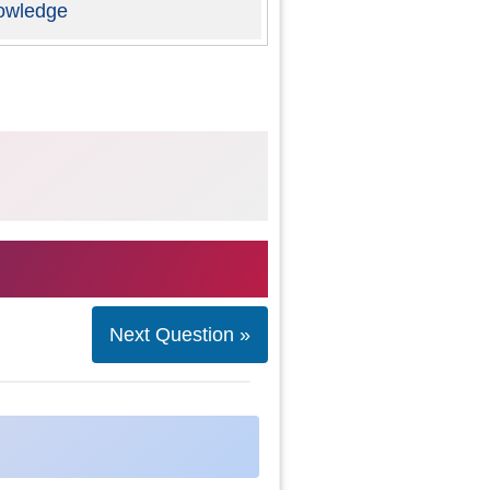
owledge
Next Question »