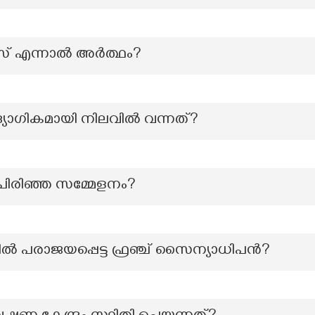
് എന്നാൽ അർത്ഥം?
യോഗികമായി നിലവിൽ വന്നത്?
ിരിഞ്ഞ സമ്മേളനം?
്തിൽ പരാജയപ്പെട്ട ഫ്രഞ്ച് സൈന്യാധിപൻ?