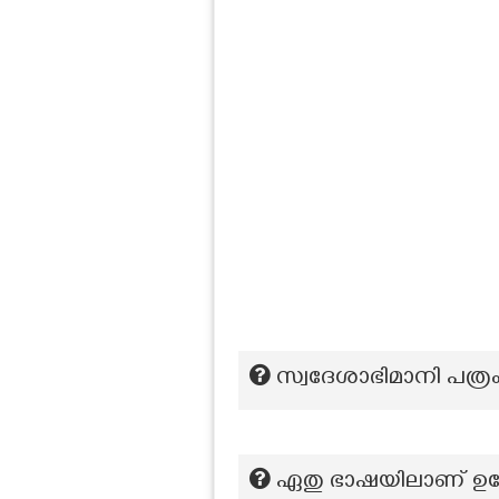
സ്വദേശാഭിമാനി പത്
ഏതു ഭാഷയിലാണ് ഉട്ടോപ