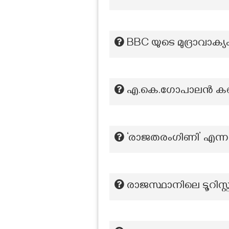
BBC യുടെ മുദ്രാവാക്യ
എ.കെ.ഗോപാലൻ കണ്ണൂ
‘രാജതരംഗിണി’ എന്ന 
രാജസ്ഥാനിലെ ടൂറിസ്റ