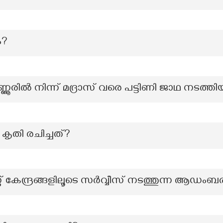
ം?
രിൽ നിന്ന് മദ്രാസ് വരെ പട്ടിണി ജാഥ നടത്ത
കൃതി രചിച്ചത്?
്റ് കേന്ദ്രങ്ങളിലൂടെ സർവ്വീസ് നടത്തുന്ന ആഡംബ