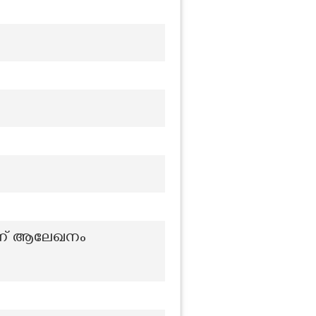
ന്ന് ആലേഖനം