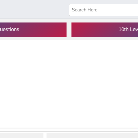
uestions
10th Le