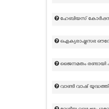
ഹേബിയസ് കോർപ്പസ
ഐക്യരാഷ്ട്രസഭ ഔദ്
ജൈനമതം രണ്ടായി പ
വാണ്ടി വാഷ് യുദ്ധത