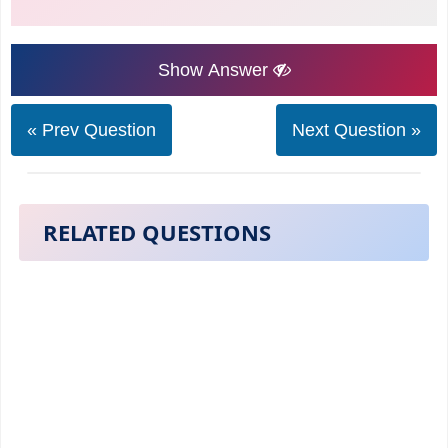
Show Answer
« Prev Question
Next Question »
RELATED QUESTIONS