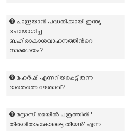
ചാന്ദ്രയാൻ പദ്ധതിക്കായി ഇന്ത്യ
ഉപയോഗിച്ച
ബഹിരാകാശവാഹനത്തിൻറെ
നാമധേയം?
മഹർഷി എന്നറിയപ്പെട്ടിരുന്ന
ഭാരതരത്ന ജേതാവ്?
മദ്രാസ് മെയിൽ പത്രത്തിൽ '
തിരുവിതാംകോട്ടൈ തീയൻ' എന്ന