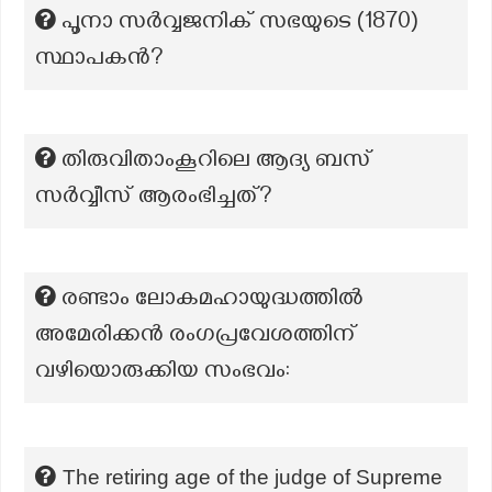
പൂനാ സർവ്വജനിക് സഭയുടെ (1870)
സ്ഥാപകന്‍?
തിരുവിതാംകൂറിലെ ആദ്യ ബസ്
സർവ്വീസ് ആരംഭിച്ചത്?
രണ്ടാം ലോകമഹായുദ്ധത്തിൽ
അമേരിക്കൻ രംഗപ്രവേശത്തിന്
വഴിയൊരുക്കിയ സംഭവം:
The retiring age of the judge of Supreme