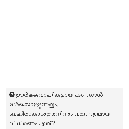
ഊർജ്ജവാഹികളായ കണങ്ങൾ
ഉൾക്കൊള്ളുന്നതും,
ബഹിരാകാശത്തുനിന്നും വരുന്നതുമായ
വികിരണം ഏത്?