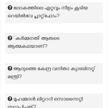
ലോകത്തിലെ ഏറ്റവും നീളം കൂടിയ
റെയിൽവേ പ്ലാറ്റ്ഫോം?
‘ കർമ്മഗതി’ ആരുടെ
ആത്മകഥയാണ്?
ആദ്യത്തെ കേന്ദ്ര വനിതാ ക്യാബിനറ്റ്
മന്ത്രി?
മുഹമ്മദൻ ലിറ്റററി സൊസൈറ്റി
സ്ഥാപിച്ചത്?