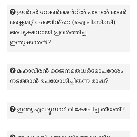
ഇൻറർ ഗവൺമെൻറ്ൽ പാനൽ ഓൺ
ക്ലൈമറ്റ് ചേഞ്ചിൻ്റെ (ഐ.പി.സി.സി)
അധ്യക്ഷനായി പ്രവർത്തിച്ച
ഇന്ത്യക്കാരൻ?
മഹാവീരൻ ജൈനമതധർമോപദേശം
നടത്താൻ ഉപയോഗിച്ചിരുന്ന ഭാഷ?
ഇന്ത്യ എഡ്യൂസാറ് വിക്ഷേപിച്ച തീയതി?