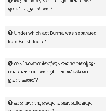
ആവലാതിച്ചങ്ങല നിറുത്തലാക്കിയ
മുഗൾ ചക്രവർത്തി?
Under which act Burma was separated
from British India?
നചികേതസിന്റെയും യമദേവന്റെയും
സംഭാഷണത്തെപ്പറ്റി പരാമർശിക്കുന്ന
ഉപനിഷത്ത്?
ഹരിയാനയുടെയും പഞ്ചാബിലെയും