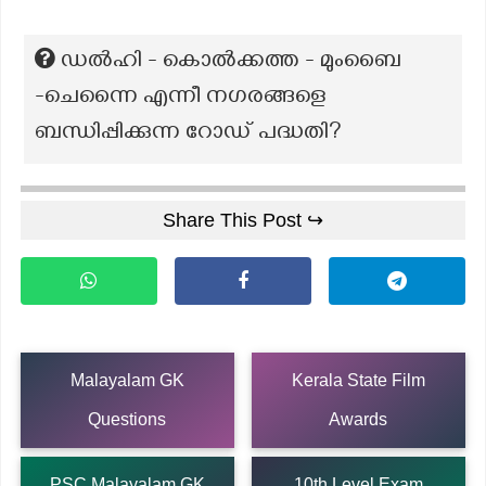
ഡൽഹി - കൊൽക്കത്ത - മുംബൈ
-ചെന്നൈ എന്നീ നഗരങ്ങളെ
ബന്ധിപ്പിക്കുന്ന റോഡ് പദ്ധതി?
Share This Post ↪
Malayalam GK
Kerala State Film
Questions
Awards
PSC Malayalam GK
10th Level Exam