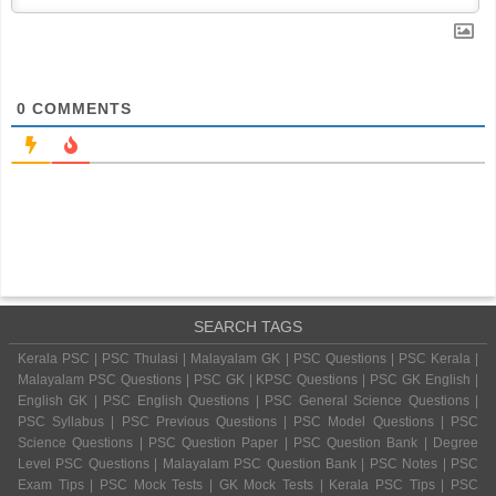
0
COMMENTS
SEARCH TAGS
Kerala PSC | PSC Thulasi | Malayalam GK | PSC Questions | PSC Kerala |
Malayalam PSC Questions | PSC GK | KPSC Questions | PSC GK English |
English GK | PSC English Questions | PSC General Science Questions |
PSC Syllabus | PSC Previous Questions | PSC Model Questions | PSC
Science Questions | PSC Question Paper | PSC Question Bank | Degree
Level PSC Questions | Malayalam PSC Question Bank | PSC Notes | PSC
Exam Tips | PSC Mock Tests | GK Mock Tests | Kerala PSC Tips | PSC