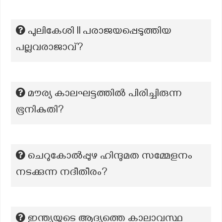
പുലികേശി II പരാജയപ്പെടുത്തിയ
പല്ലവരാജാവ്?
മൗര്യ കാലഘട്ടത്തിൽ പിരിച്ചിരുന്ന
ഭൂനികുതി?
ചെറുകോൽപ്പുഴ ഹിന്ദുമത സമ്മേളനം
നടക്കുന്ന നദീതീരം?
ഇന്ത്യയുടെ ആദ്യത്തെ കാലാവസ്ഥ