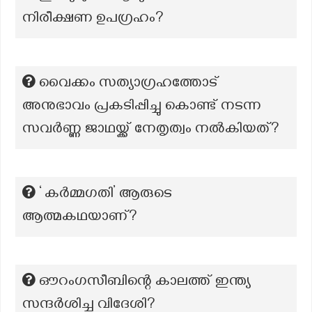
നിരീക്ഷണ ഉപഗ്രഹം?
വൈക്കം സത്യാഗ്രഹത്തോട്
അനുഭാവം പ്രകടിപ്പിച്ചു കൊണ്ട് നടന്ന
സവർണ്ണ ജാഥയ്ക്ക് നേതൃത്വം നൽകിയത്?
‘ കർമ്മഗതി’ ആരുടെ
ആത്മകഥയാണ്?
ഔറംഗസീബിന്റെ കാലത്ത് ഇന്ത്യ
സന്ദർശിച്ച വിദേശി?