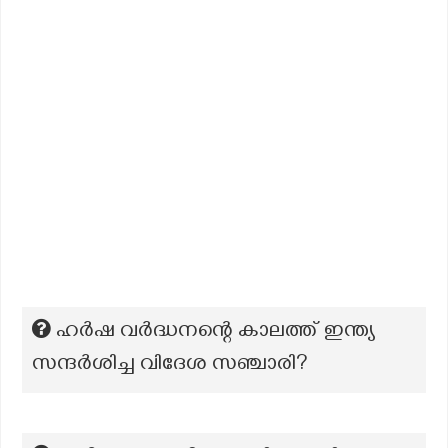
ഹർഷ വർദ്ധനന്റെ കാലത്ത് ഇന്ത്യ
സന്ദർശിച്ച വിദേശ സഞ്ചാരി?