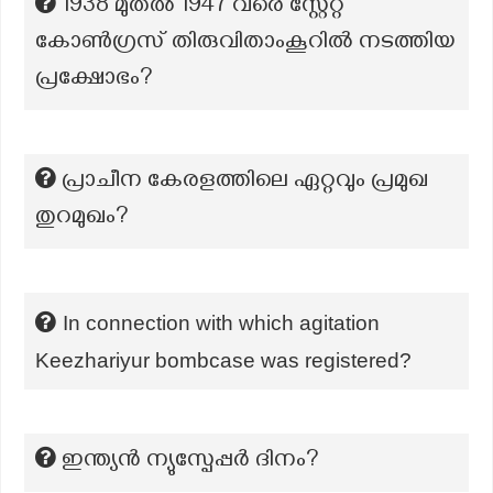
1938 മുതൽ 1947 വരെ സ്റ്റേറ്റ്
കോൺഗ്രസ് തിരുവിതാംകൂറിൽ നടത്തിയ
പ്രക്ഷോഭം?
പ്രാചീന കേരളത്തിലെ ഏറ്റവും പ്രമുഖ
തുറമുഖം?
In connection with which agitation
Keezhariyur bombcase was registered?
ഇന്ത്യൻ ന്യുസ്പേപ്പർ ദിനം?