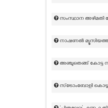
സംസ്ഥാന അഴിമതി ക
നാഷണൽ മ്യൂസിയത്തി
അഞ്ചുതെങ്ങ് കോട്ട നി
സ്‌ട്രോംബോളി കൊടുമ