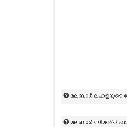
മലബാർ ലഹളയുടെ കേന
മലബാർ സിമൻ്റ് ഫാ