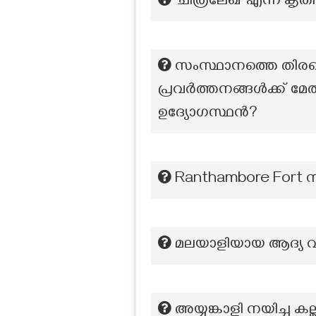
‘ചിത്രലേഖ’ എന്ന കൃതി
സംസ്ഥാനത്തെ തിരഞ്ഞെ
പ്രവർത്തനങ്ങൾക്ക് മേൽന
ഉദ്യോഗസ്ഥൻ?
Ranthambore Fort സ
മലയാളിയായ ആദ്യ വി
അയ്യങ്കാളി നയിച്ച കല