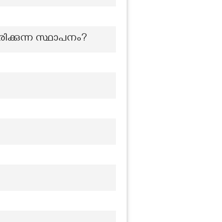
്കുന്ന സ്ഥാപനം?