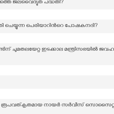
ത്തെ ജലവൈദ്യുത പദ്ധതി?
ഥിതി ചെയ്യുന്ന പെരിയാറിന്‍റെ പോഷകനദി?
്ടിന് ചുമതലയേറ്റ ഇടക്കാല മന്ത്രിസഭയില്‍ ജ
ിൽ രൂപവത്കൃതമായ നായർ സർവീസ് സൊസൈറ്റി