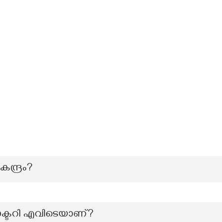
്ദ്രം?
ക്ടറി എവിടെയാണ്?