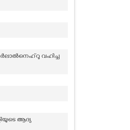
വഹർലാൽനെഹ്റു വഹിച്ച
യുടെ ആദ്യ