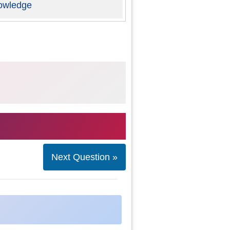
owledge
Next Question »