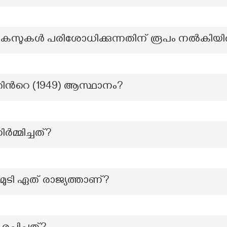
േസുകൾ പരിശോധിക്കുന്നതിന് രൂപം നൽകിയിരിക
ന്‍റെ (1949) ആസ്ഥാനം?
ർമ്മിച്ചത്?
ുടി ഏത് രാജ്യത്താണ്?