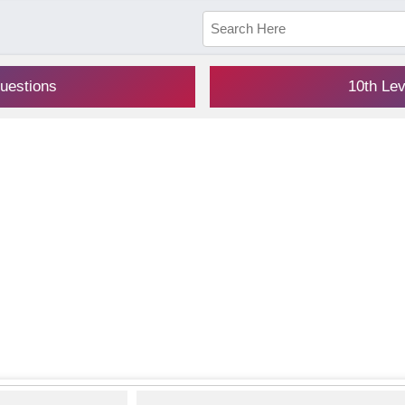
uestions
10th Le