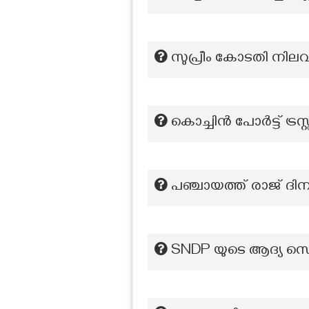
സുപ്രീം കോടതി നിലവ
കൊച്ചിൻ പോർട്ട് ട്രസ
പഞ്ചായത്ത് രാജ് ദി
SNDP യുടെ ആദ്യ സെക്