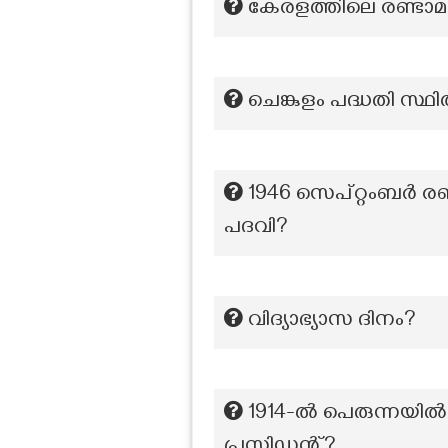
കേരളത്തിലെ രണ്ടാമ
ചെങ്കുളം പദ്ധതി സ്
1946 സെപ്റ്റംബർ രണ
പദവി?
വിദ്യാഭ്യാസ ദിനം?
1914-ൽ പെരുന്നയ