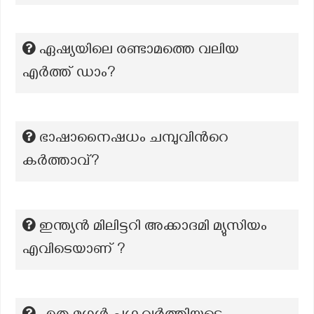
ഏഷ്യയിലെ രണ്ടാമത്തെ വലിയ
എര്‍ത്ത് ഡാം?
ഭാഷാനൈഷധം ചമ്പുവിന്‍റെ
കർത്താവ്?
ഇന്ത്യൻ മിലിട്ടറി അക്കാദമി മ്യുസിയം
എവിടെയാണ് ?