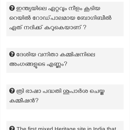
ഇന്ത്യയിലെ ഏറ്റവും നീളം കൂടിയ
റെയിൽ റോഡ്പാലമായ ബോഗിബീൽ
ഏത് നദിക്ക് കുറുകെയാണ് ?
ദേശിയ വനിതാ കമ്മിഷനിലെ
അംഗങ്ങളുടെ എണ്ണം?
ത്രി ഭാഷാ പദ്ധതി ശുപാർശ ചെയ്ത
കമ്മീഷൻ?
The first mixed Heritage site in India that