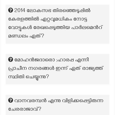
2014 ലോകസഭ തിരഞ്ഞെടുപ്പിൽ
കേരളത്തിൽ ഏറ്റവുമധികം നോട്ട
വോട്ടുകൾ രേഖപ്പെടുത്തിയ പാർലമെൻറ്
മണ്ഡലം ഏത്?
മോഹൻജദാരൊ ;ഹാരപ്പ എന്നീ
പ്രാചീന നഗരങ്ങൾ ഇന്ന് ഏത് രാജ്യത്ത്
സ്ഥിതി ചെയ്യുന്നു?
വാനവരമ്പൻ എന്നു വിളിക്കപ്പെട്ടിരുന്ന
ചേരരാജാവ്?