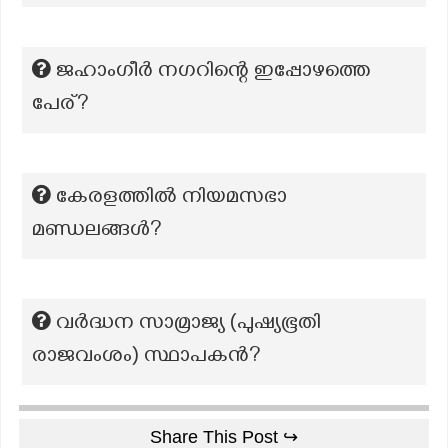
ജഹാംഗീർ നഗറിന്റെ ഇപ്പോഴത്തെ
പേര്?
കേരളത്തിൽ നിയമസഭാ
മണ്ഡലങ്ങൾ?
വർദ്ധന സാമ്രാജ്യ (പുഷ്യഭൂതി
രാജവംശം) സ്ഥാപകൻ?
Share This Post ↪