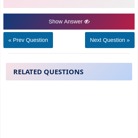
Show Answer
« Prev Question
Next Question »
RELATED QUESTIONS