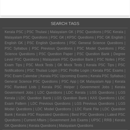
SEARCH TAGS
Kerala PSC | PSC Thulasi | Malayalam GK | PSC Questions | PSC Kerala |
Malayalam PSC Questions | PSC GK | KPSC Questions | PSC GK English |
English GK | PSC English Questions | PSC General Science Questions |
PSC Syllabus | PSC Previous Questions | PSC Model Questions | PSC
Science Questions | PSC Question Paper | PSC Question Bank | Degree
Level PSC Questions | Malayalam PSC Question Bank | PSC Notes | PSC
Exam Tips | PSC Mock Tests | GK Mock Tests | Kerala PSC Tips | PSC
Notifications | PSC Thulasi Login | PSC Profile Login | Kerala PSC Exams |
PSC Exam Calendar | Kerala PSC Upcoming Exams | Kerala PSC Syllabus |
General Science PSC Questions | PSC App | GK Malayalam App | Kerala
PSC Ranked Lists | Kerala PSC Helper | Government Jobs | Kerala
Government Jobs | LDC Questions | LDC Kerala | LGS Questions | LGS
Kerala | LDC Question Bank | LGS Question Bank | KAS Questions | LDC
Exam Pattern | LDC Previous Questions | LGS Previous Questions | LGS
Model Questions | LDC Model Questions | LDC Rank File | LDC Question
Bank | Kerala PSC Repeated Questions | Best PSC Questions | Latest PSC
Questions | Current Affairs | Government Job Exams | UPSC | RRB | Kerala
GK Questions | Kerala Questions | Malayalam Questions