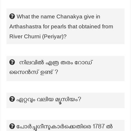
What the name Chanakya give in
Arthashastra for pearls that obtained from
River Churni (Periyar)?
നിലവിൽ എത്ര തരം റോഡ്
സൈൻസ് ഉണ്ട് ?
ഏറ്റവും വലിയ മ്യൂസിയം?
പോർച്ചുഗീസുകാർക്കെതിരെ 1787 ല്‍