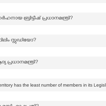
ായ ബ്രിട്ടീഷ് പ്രധാനമന്ത്രി?
ലിം സ്റ്റുഡിയോ?
യ പ്രധാനമന്ത്രി?
rritory has the least number of members in its Legi