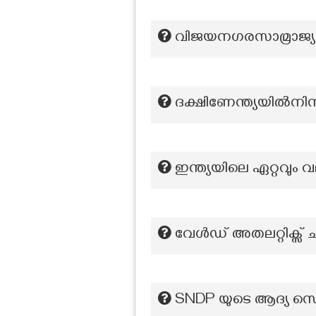
വിജയനഗരസാമ്രാജ്യത്ത
ദക്ഷിണേന്ത്യയിൽനിന്
ഇന്ത്യയിലെ ഏറ്റവും
വേള്‍ഡ് അതലറ്റിക്സ് 
SNDP യുടെ ആദ്യ സെക്