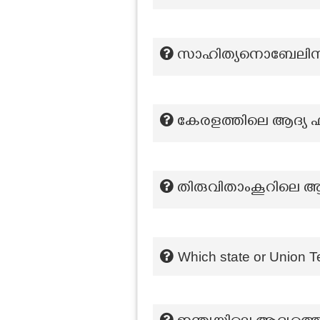
സാഹിത്യനൊബേലിനർഹന
കേരളത്തിലെ ആദ്യ ഫി
തിരുവിതാംകൂറിലെ ആദ്
Which state or Union Te