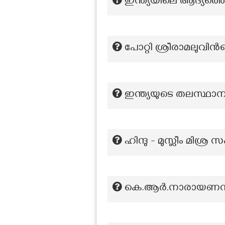
ഇന്ത്യയിലെ ആദ്യത്തെ മ
പോറ്റി ശ്രീരാമലുവിന്
ഇന്ത്യയുടെ തലസ്ഥാന
ഹിന്ദു - മുസ്ലീം മിശ്
കെ.ആർ.നാരായണൻ നാഷണ