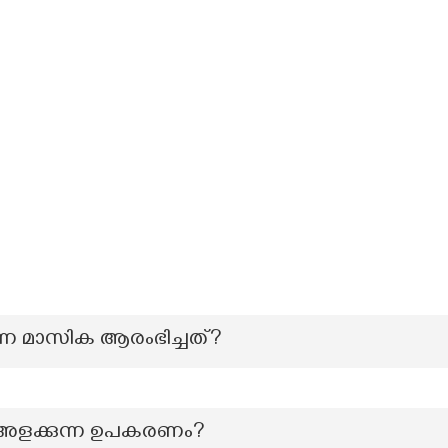
്ന മാസിക ആരംഭിച്ചത്?
അളക്കുന്ന ഉപകരണം?