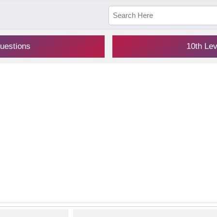
uestions
10th Le