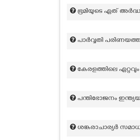
ഭൂമിയുടെ ഏത് അര്‍ദ്
പാര്‍വ്വതി പരിണയത്ത
കേരളത്തിലെ ഏറ്റവു
പന്തിഭോജനം ഇന്ത്യയ
ശങ്കരാചാര്യർ സമാധ