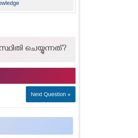
owledge
സ്ഥിതി ചെയ്യുന്നത്?
Next Question »