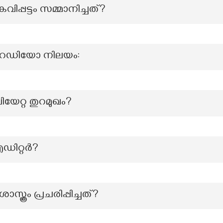
പ്പട്ടം സമ്മാനിച്ചത്?
റേഡിയോ നിലയം:
യേറ്റ തുറമുഖം?
ിറ്റര്‍?
സ്ത്രം പ്രചരിപ്പിച്ചത്?