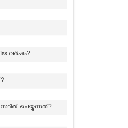
്റിയ വർഷം?
്?
ഥിതി ചെയ്യുന്നത്?