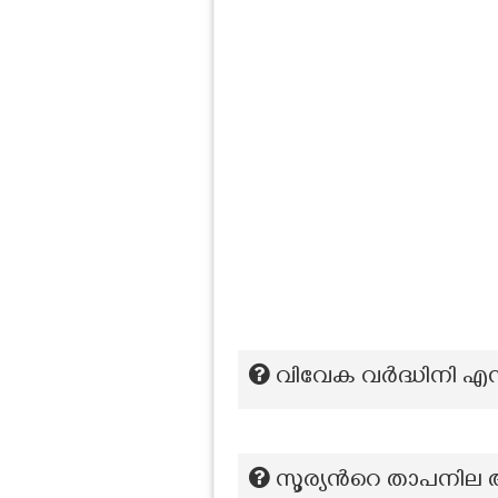
വിവേക വർദ്ധിനി എന
സൂര്യൻറെ താപനില 