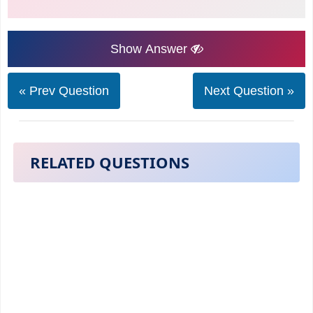
Show Answer
« Prev Question
Next Question »
RELATED QUESTIONS