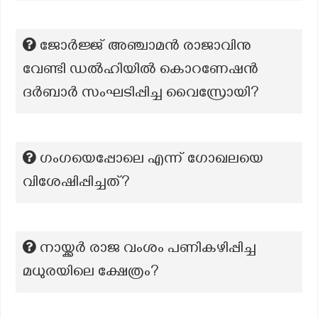
ജോർജ്ജ് അഞ്ചാമൻ രാജാവിനു
വേണ്ടി ഡൽഹിയിൽ കൊറണേഷൻ
ദർബാർ സംഘടിപ്പിച്ച വൈസ്രോയി?
ഗംഗയെപ്പോലെ എന്ന് ഗോഖലയെ
വിശേഷിപ്പിച്ചത്?
നായ്ക്കർ രാജ വംശം പണികഴിപ്പിച്ച
മധുരയിലെ ക്ഷേത്രം?