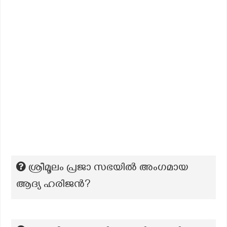
ശ്രീമൂലം പ്രജാ സഭയിൽ അംഗമായ
ആദ്യ ഹരിജൻ?