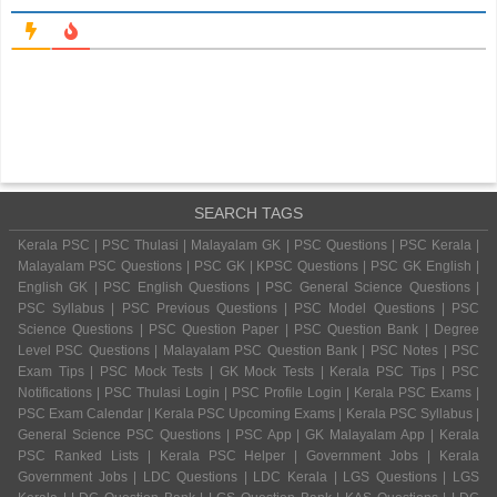
SEARCH TAGS
Kerala PSC | PSC Thulasi | Malayalam GK | PSC Questions | PSC Kerala |
Malayalam PSC Questions | PSC GK | KPSC Questions | PSC GK English |
English GK | PSC English Questions | PSC General Science Questions |
PSC Syllabus | PSC Previous Questions | PSC Model Questions | PSC
Science Questions | PSC Question Paper | PSC Question Bank | Degree
Level PSC Questions | Malayalam PSC Question Bank | PSC Notes | PSC
Exam Tips | PSC Mock Tests | GK Mock Tests | Kerala PSC Tips | PSC
Notifications | PSC Thulasi Login | PSC Profile Login | Kerala PSC Exams |
PSC Exam Calendar | Kerala PSC Upcoming Exams | Kerala PSC Syllabus |
General Science PSC Questions | PSC App | GK Malayalam App | Kerala
PSC Ranked Lists | Kerala PSC Helper | Government Jobs | Kerala
Government Jobs | LDC Questions | LDC Kerala | LGS Questions | LGS