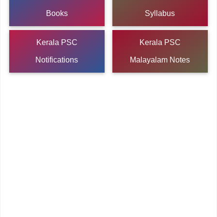
Books
Syllabus
Kerala PSC
Kerala PSC
Notifications
Malayalam Notes