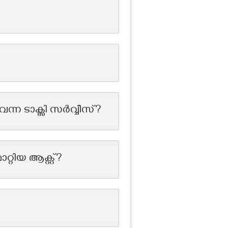
്ന ടാക്സി സർവ്വീസ്?
റിയ ആക്റ്റ്?