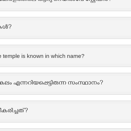
കേരളത്തിലെ ആദ്യ റെയില്‍വേ സ്റ്റേഷന്‍?
ികൾ?
he temple is known in which name?
കലം എന്നറിയപ്പെട്ടിരുന്ന സംസ്ഥാനം?
രിച്ചത്?