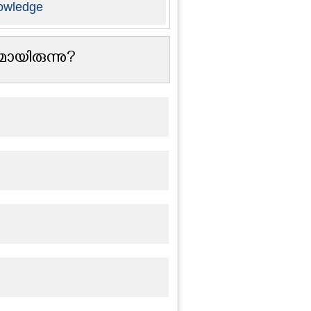
owledge
യിരുന്നു?