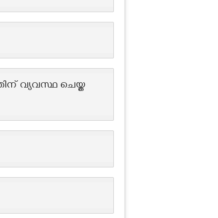
ിന് വ്യവസ്ഥ ചെയ്ത