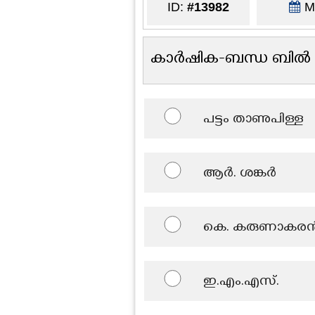
ID:
#13982
Ma
കാർഷിക-ബന്ധ ബിൽ ഏ
പട്ടം താണുപിള്ള
ആർ. ശങ്കർ
കെ. കരുണാകര
ഇ.എം.എസ്.