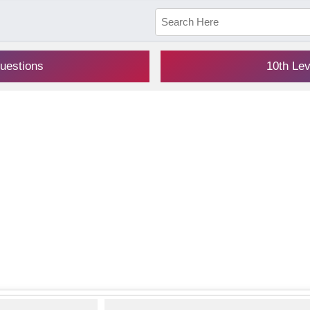
uestions
10th Le