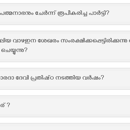
പത്മനാഭനും ചേർന്ന് രൂപീകരിച്ച പാർട്ടി?
ലിയ വാഴഇന ശേഖരം സംരക്ഷിക്കപ്പെട്ടിരിക്കുന്ന
െയ്യുന്നു?
ാരദാ ദേവി പ്രതിഷ്‌ഠ നടത്തിയ വർഷം?
ര് ?