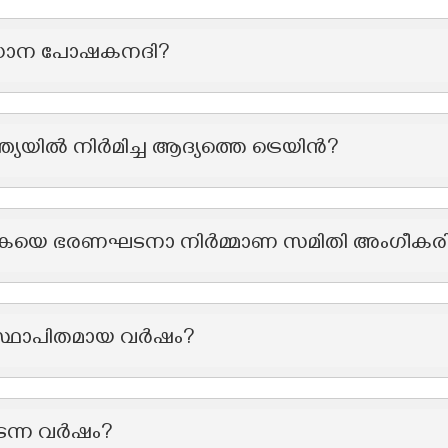
െ പ്രധാന പോഷകനദി?
്ത്യയിൽ നിർമിച്ച ആദ്യത്തെ ട്രെയിൻ?
കയെ ഭരണഘടനാ നിർമ്മാണ സമിതി അംഗീകരിച്ച
സ്ഥാപിതമായ വർഷം?
ടന്ന വർഷം?