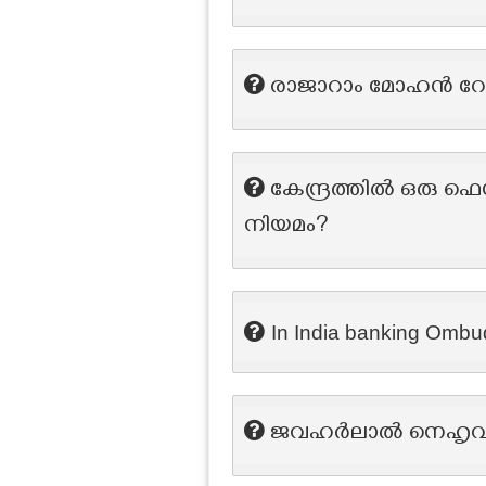
രാജാറാം മോഹൻ റോയ
കേന്ദ്രത്തിൽ ഒരു ഫ
നിയമം?
In India banking Ombudsm
ജവഹർലാൽ നെഹൃവിന