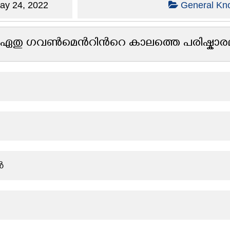
y 24, 2022
General Kn
തു ഗവൺമെൻറിൻറെ കാലത്തെ പരിഷ്കാരമാ
ൻ