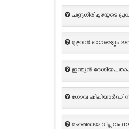
ചന്ദ്രഗിരിപ്പുഴയുട
മുഴുവൻ ഭാഗങ്ങളും ഇന
ഇന്ത്യൻ ദേശീയപതാ
ഗോവ ഷിപ്പിയാർഡ് 
മഹത്തായ വിപ്ലവം ന