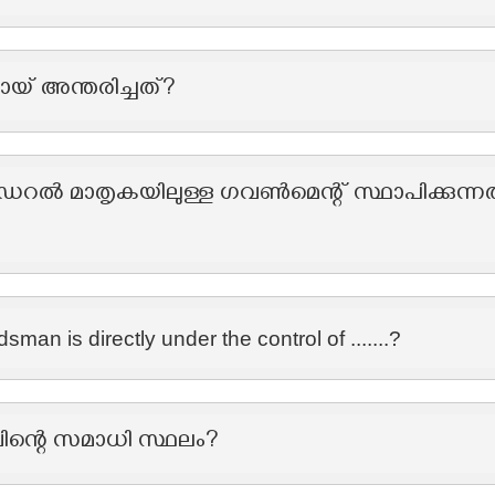
് അന്തരിച്ചത്?
െഡറൽ മാതൃകയിലുള്ള ഗവൺമെന്റ് സ്ഥാപിക്കുന്നത
an is directly under the control of .......?
്റെ സമാധി സ്ഥലം?