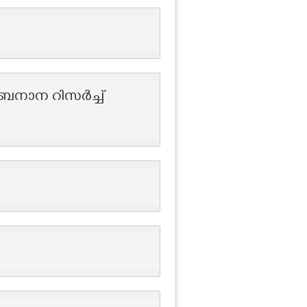
ു ബനാന റിസർച്ച്