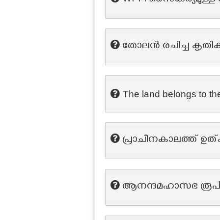
Wi-Fi സൈകര്യമുള്ള 
തോലൻ രചിച്ച കൃത
The land belongs to t
പ്രാചീനകാലത്ത് ഉത്
ആനന്ദമഹാസഭ രൂപീക