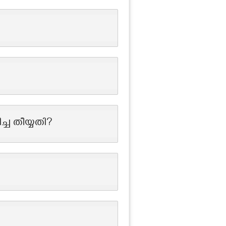
 തീയ്യതി?