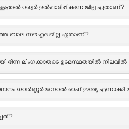
ൂടുതൽ റബ്ബർ ഉൽപ്പാദിപ്പിക്കുന്ന ജില്ല ഏതാണ്?
്തെ ബാല സൗഹൃദ ജില്ല ഏതാണ്?
 ഭിന്ന ലിംഗക്കാരുടെ ഉടമസ്ഥതയിൽ നിലവിൽ വന
ം ഗവർണ്ണർ ജനറൽ ഓഫ് ഇന്ത്യ എന്നാക്കി മാറ്
ച്ചത്?