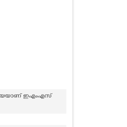
കവിയെയാണ് ഇഎംഎസ്