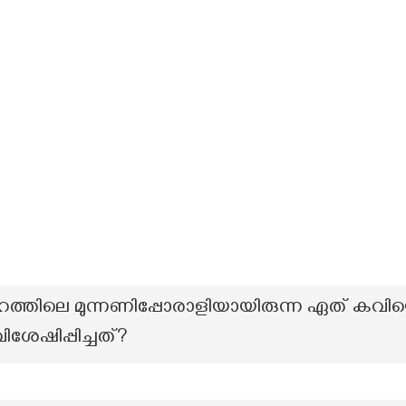
രഹത്തിലെ മുന്നണിപ്പോരാളിയായിരുന്ന ഏത് 
ിശേഷിപ്പിച്ചത്?