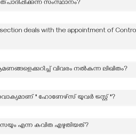
ഉത്പാദിപ്പിക്കുന്ന സംസ്ഥാനം?
 section deals with the appointment of Control
്രമണങ്ങളെക്കുറിച്ച് വിവരം നൽകുന്ന ലിഖിതം?
രാവാക്യമാണ് " ഹോണേഴ്സ് യുവർ ട്രസ്റ്റ് "?
സെയും എന്ന കവിത എഴുതിയത്?