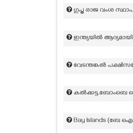
ഗുപ്ത രാജ വംശ സ്ഥാ
ഇന്ത്യയിൽ ആദ്യമായി
വേടന്തങ്കൽ പക്ഷിസങ
കൽക്കട്ട,ബോംബെ 
Bay Islands (ബേ ഐലന