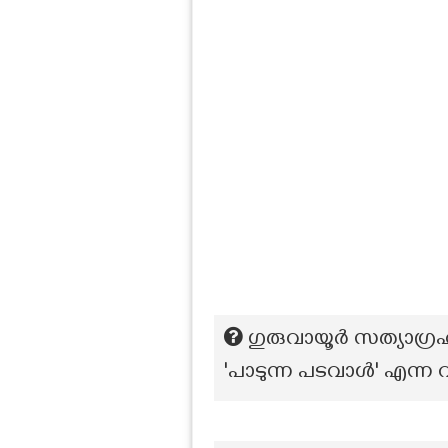
ഗുരുവായൂർ സത്യാഗ്
'പാടുന്ന പടവാൾ' എന്ന വ