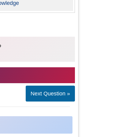
owledge
?
Next Question »