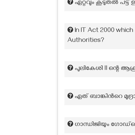
ഏറ്റവും കൂടുതൽ പട്ട് 
In IT Act 2000 which
Authorities?
പുലികേശി ll ന്റെ ആക
ഏത് ബാങ്കിന്‍റെ മുദ്
ഗാന്ധിജിയും ഗോഡ്