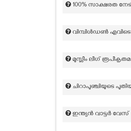
100% സാക്ഷരത നേടി
വിമ്പിൾഡൺ എവിട
മുസ്ലീം ലീഗ് രൂപീകൃ
ചിറാപുഞ്ചിയുടെ പുതി
ഇന്ത്യൻ വാട്ടർ വേ