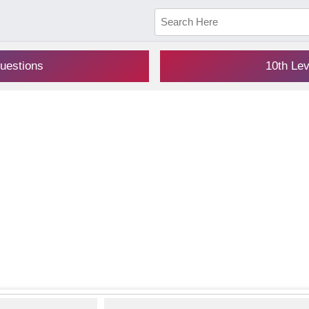
uestions
10th Le