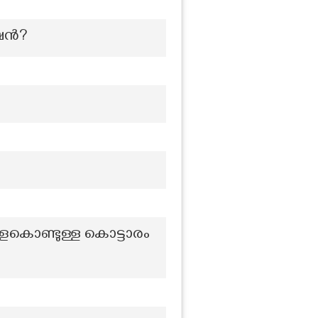
്ഷൻ?
ളകൊണ്ടുള്ള കൊട്ടാരം