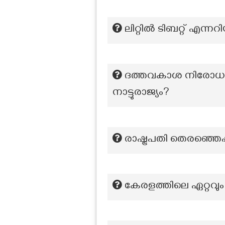
ലിറ്റില്‍ ടിബറ്റ് എന്ന
ദത്തവകാശ നിരോധന നയ
നാട്ടുരാജ്യം?
രാഷ്ട്രപതി തെരഞ്ഞെപ
കേരളത്തിലെ ഏറ്റവു