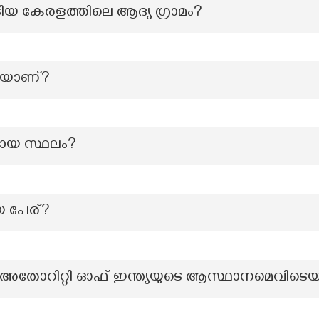
യ കേരളത്തിലെ ആദ്യ ഗ്രാമം?
െയാണ്?
തമായ സ്ഥലം?
യ പേര്?
സ് അതോറിറ്റി ഓഫ് ഇന്ത്യയുടെ ആസ്ഥാനമെവിടെ