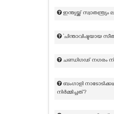
ഇന്ത്യയ്ക്ക് സ്വാതന്
‘ചിന്താവിഷ്ടയായ സീ
ചണ്ഡിഗഢ് നഗരം നിർമ
ബംഗാളി നാടോടിക്കഥ
നിർമ്മിച്ചത്?