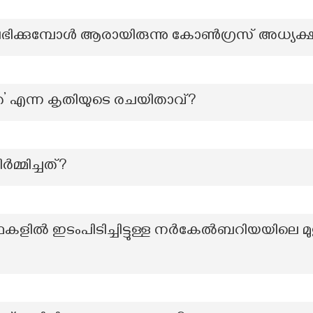
ത്ര്യം ലഭിക്കുമ്പോൾ ആരായിരുന്നു കോൺഗ്രസ് അധ്യക
ത’ എന്ന കൃതിയുടെ രചയിതാവ്?
്മിച്ചത്?
കളിൽ ഇടംപിടിച്ചിട്ടുള്ള നർകേൽബറിയയിലെ മു