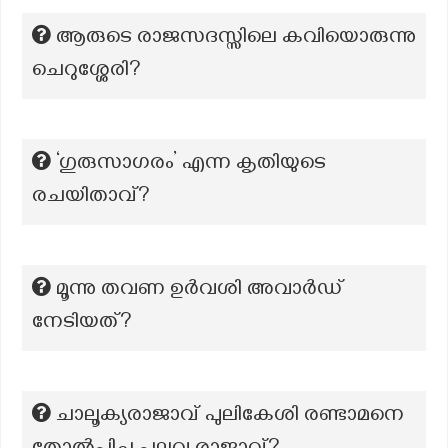
ആരുടെ രാജസദസ്സിലെ കവിയൊരുന്നു
ചെറുശ്ശേരി?
‘ഗുരുസാഗരം’ എന്ന കൃതിയുടെ
രചയിതാവ്?
മൂന്നു തവണ ഉർവശി അവാർഡ്
നേടിയത്?
ചാലൂക്യരാജാവ് പുലികേശി രണ്ടാമനെ