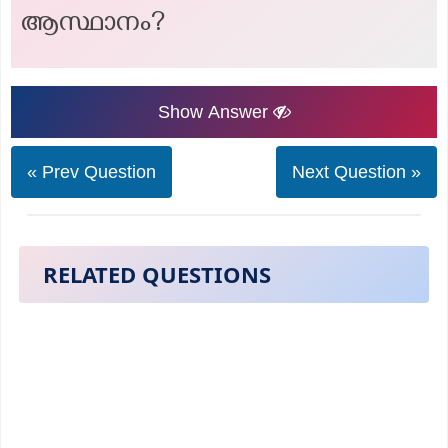
ആസ്ഥാനം?
Show Answer
« Prev Question
Next Question »
RELATED QUESTIONS