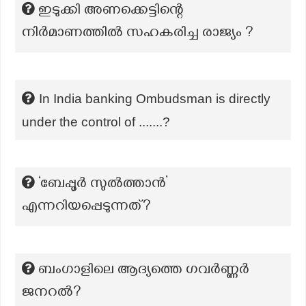
ഇടുക്കി അണക്കെട്ടിന്റെ
നിർമാണത്തിൽ സഹകരിച്ച രാജ്യം ?
In India banking Ombudsman is directly
under the control of .......?
‘ബേപ്പൂർ സുൽത്താൻ’
എന്നറിയപ്പെടുന്നത്?
ബംഗാളിലെ ആദ്യത്തെ ഗവർണ്ണർ
ജനറൽ?