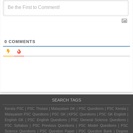
0
COMMENTS
SEARCH TAGS
Kerala PSC | PSC Thulasi | Malayalam GK | PSC Questions | PSC Kerala |
Malayalam PSC Questions | PSC GK | KPSC Questions | PSC GK English |
English GK | PSC English Questions | PSC General Science Questions |
PSC Syllabus | PSC Previous Questions | PSC Model Questions | PSC
Science Questions | PSC Question Paper | PSC Question Bank | Degree