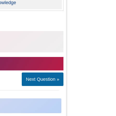
owledge
Next Question »