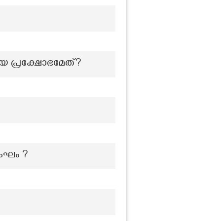
ായ പ്രക്ഷോഭമേത്?
സംഘം ?