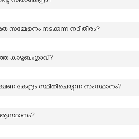
റെ സിരാകേന്ദ്രം?
ുമത സമ്മേളനം നടക്കുന്ന നദീതീരം?
െ കാഴ്ചബംഗ്ലാവ്?
ണ കേന്ദ്രം സ്ഥിതിചെയ്യുന്ന സംസ്ഥാനം?
ആസ്ഥാനം?