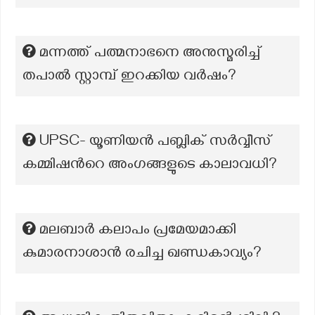
മന്നത്ത് പത്മനാഭനെ അനുസ്മരിച്ച്
തപാൽ സ്റ്റാമ്പ് ഇറക്കിയ വർഷം?
UPSC- യൂണിയൻ പബ്ലിക് സർവ്വീസ്
കമ്മിഷന്‍റെ അംഗങ്ങളുടെ കാലാവധി?
മലബാര്‍ കലാപം പ്രമേയമാക്കി
കുമാരനാശാന്‍ രചിച്ച ഖണ്ഡകാവ്യം?