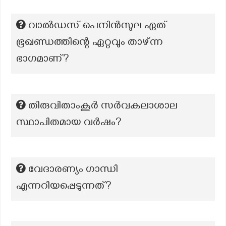
വാൽഡസ് പെനിൻസുല ഏത്
ഭൂഖണ്ഡത്തിന്റെ ഏറ്റവും താഴ്ന്ന
ഭാഗമാണ്?
തിരുവിതാംകൂർ സർവകലാശാല
സ്ഥാപിതമായ വർഷം?
വേദാരണ്യം ഗാന്ധി
എന്നറിയപ്പെടുന്നത്?