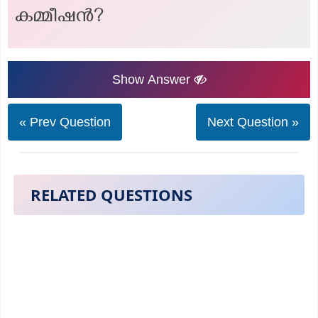
കമ്മീഷന്‍?
Show Answer
« Prev Question
Next Question »
RELATED QUESTIONS