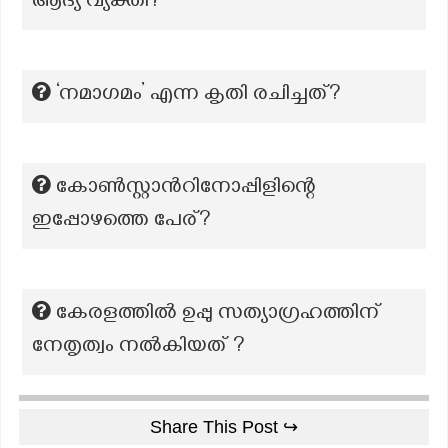
ആദ്യ വ്യക്തി?
‘നമാഗമം’ എന്ന കൃതി രചിച്ചത്?
കോൺസ്റ്റാൻറിനോപ്പിളിന്റെ
ഇപ്പോഴത്തെ പേര്?
കേരളത്തിൽ ഉപ്പു സത്യാഗ്രഹത്തിന്
നേതൃത്വം നൽകിയത് ?
Share This Post ↪