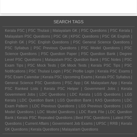
SEARCH TAGS
Kerala PSC | PSC Thulasi | Malayalam GK | PSC Questions | PSC Kerala |
Malayalam PSC Questions | PSC GK | KPSC Questions | PSC GK English |
English GK | PSC English Questions | PSC General Science Questions |
PSC Syllabus | PSC Previous Questions | PSC Model Questions | PSC
Science Questions | PSC Question Paper | PSC Question Bank | Degree
Level PSC Questions | Malayalam PSC Question Bank | PSC Notes | PSC
Exam Tips | PSC Mock Tests | GK Mock Tests | Kerala PSC Tips | PSC
Notifications | PSC Thulasi Login | PSC Profile Login | Kerala PSC Exams |
PSC Exam Calendar | Kerala PSC Upcoming Exams | Kerala PSC Syllabus |
General Science PSC Questions | PSC App | GK Malayalam App | Kerala
PSC Ranked Lists | Kerala PSC Helper | Government Jobs | Kerala
Government Jobs | LDC Questions | LDC Kerala | LGS Questions | LGS
Kerala | LDC Question Bank | LGS Question Bank | KAS Questions | LDC
Exam Pattern | LDC Previous Questions | LGS Previous Questions | LGS
Model Questions | LDC Model Questions | LDC Rank File | LDC Question
Bank | Kerala PSC Repeated Questions | Best PSC Questions | Latest PSC
Questions | Current Affairs | Government Job Exams | UPSC | RRB | Kerala
GK Questions | Kerala Questions | Malayalam Questions