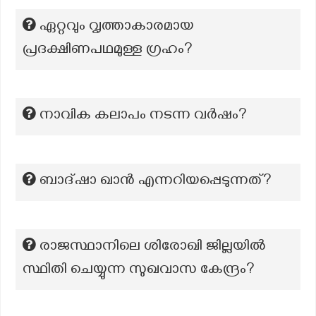
ഏറ്റവും വൃത്താകാരമായ
പ്രദക്ഷിണപഥമുള്ള ഗ്രഹം?
നാവിക കലാപം നടന്ന വർഷം?
ബാദ്ഷാ ഖാൻ എന്നറിയപ്പെടുന്നത്?
രാജസ്ഥാനിലെ ശിരോഖി ജില്ലയിൽ
സ്ഥിതി ചെയ്യുന്ന സുഖവാസ കേന്ദ്രം?