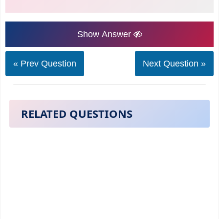
Show Answer
« Prev Question
Next Question »
RELATED QUESTIONS