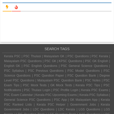
SEARCH TAGS
Kerala PSC | PSC Thulasi | Malayalam GK | PSC Questions | PSC Kerala |
Malayalam PSC Questions | PSC GK | KPSC Questions | PSC GK English |
English GK | PSC English Questions | PSC General Science Questions |
PSC Syllabus | PSC Previous Questions | PSC Model Questions | PSC
Science Questions | PSC Question Paper | PSC Question Bank | Degree
Level PSC Questions | Malayalam PSC Question Bank | PSC Notes | PSC
Exam Tips | PSC Mock Tests | GK Mock Tests | Kerala PSC Tips | PSC
Notifications | PSC Thulasi Login | PSC Profile Login | Kerala PSC Exams |
PSC Exam Calendar | Kerala PSC Upcoming Exams | Kerala PSC Syllabus |
General Science PSC Questions | PSC App | GK Malayalam App | Kerala
PSC Ranked Lists | Kerala PSC Helper | Government Jobs | Kerala
Government Jobs | LDC Questions | LDC Kerala | LGS Questions | LGS