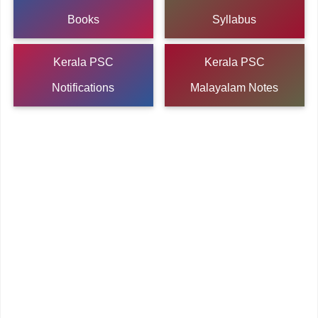
Books
Syllabus
Kerala PSC
Kerala PSC
Notifications
Malayalam Notes