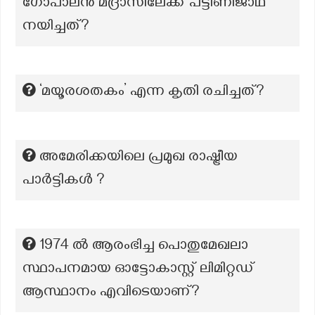
ഗോപാലൻ മദ്രാസിലേക്ക് പട്ടിണിജാഥ
നയിച്ചത്?
‘മയൂരശതകം’ എന്ന കൃതി രചിച്ചത്?
അമേരിക്കയിലെ പ്രമുഖ രാഷ്ട്രീയ
പാർട്ടികൾ ?
1974 ൽ ആരംഭിച്ച പൊതുമേഖലാ
സ്ഥാപനമായ ഓട്ടോകാസ്റ്റ് ലിമിറ്റഡ്
ആസ്ഥാനം എവിടെയാണ്?