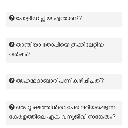
പോളിഡിപ്സിയ എന്താണ്?
താന്തിയാ തോപ്പിയെ തൂക്കിലേറ്റിയ
വർഷം?
അഹമ്മദാബാദ് പണികഴിപ്പിച്ചത്?
ഒരു വൃക്ഷത്തിന്‍റെ പേരിലറിയപ്പെടുന്ന
കേരളത്തിലെ ഏക വന്യജീവി സങ്കേതം?