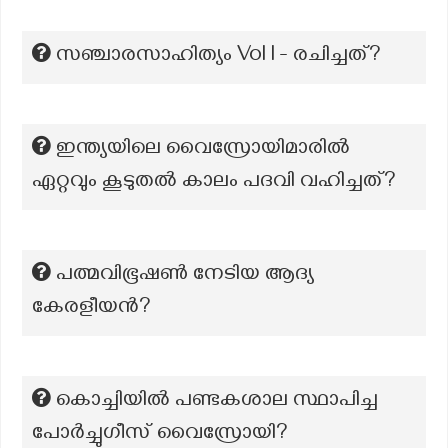
സഞ്ചാരസാഹിത്യം Vol I - രചിച്ചത്?
ഇന്ത്യയിലെ വൈസ്രോയിമാരിൽ
ഏറ്റവും കൂടുതൽ കാലം പദവി വഹിച്ചത്?
പത്മവിഭൂഷണ്‍ നേടിയ ആദ്യ
കേരളീയന്‍?
കൊച്ചിയിൽ പണ്ടകശാല സ്ഥാപിച്ച
പോർച്ചുഗീസ് വൈസ്രോയി?