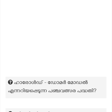
ഹാരോൾഡ് - ഡോമർ മോഡൽ
എന്നറിയപ്പെടുന്ന പഞ്ചവത്സര പദ്ധതി?