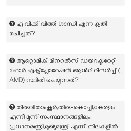
എ വീക്ക് വിത്ത് ഗാന്ധി എന്ന കൃതി
രചിച്ചത്?
ആറ്റൊമിക് മിനറൽസ് ഡയറക്ടറേറ്റ്
ഫോർ എക്സ്പ്ലോറേഷൻ ആന്‍റ് റിസർച്ച് (
AMD) സ്ഥിതി ചെയ്യുന്നത്?
തിരുവിതാംകൂർ,തിരു-കൊച്ചി,കേരളം
എന്നീ മൂന്ന് സംസ്ഥാനങ്ങളിലും
പ്രധാനമന്ത്രി,മുഖ്യമന്ത്രി എന്നീ നിലകളിൽ