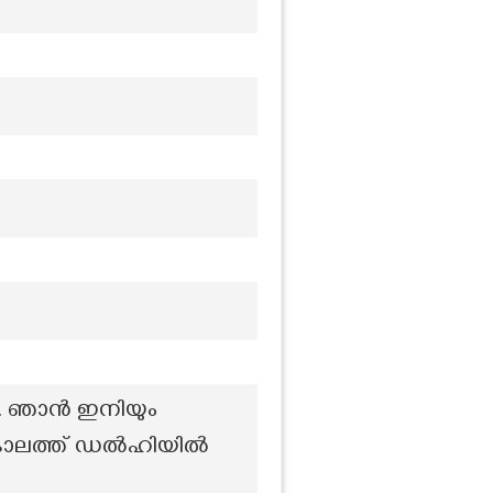
നു. ഞാൻ ഇനിയും
ര കാലത്ത് ഡൽഹിയിൽ