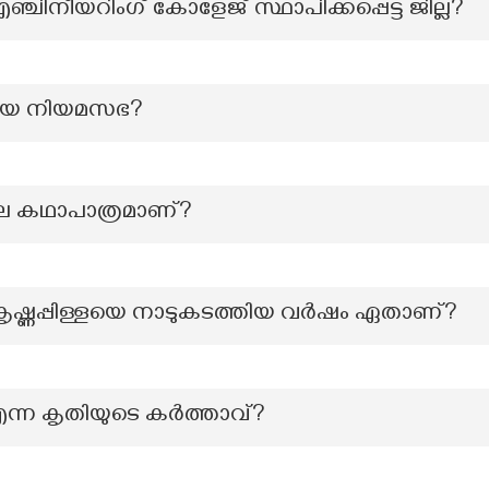
ചിനീയറിംഗ് കോളേജ് സ്ഥാപിക്കപ്പെട്ട ജില്ല?
റിയ നിയമസഭ?
ലെ കഥാപാത്രമാണ്?
ൃഷ്ണപ്പിള്ളയെ നാടുകടത്തിയ വര്‍ഷം ഏതാണ്?
ന്ന കൃതിയുടെ കർത്താവ്?