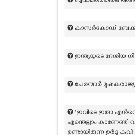
ബുദ്ധമതത്തിലെ അടിസ
കാസർകോഡ്‌ ബേക്കൽ 
ഇന്ത്യയുടെ ദേശീയ ഗ
ചേരന്മാർ മൂഷകരാജ്യ
"ഇവിടെ ഇതാ എൻറെ മു
എന്തെല്ലാം കാണേണ്ടി
ഉണ്ടായിരുന്ന ഉർദു കവ