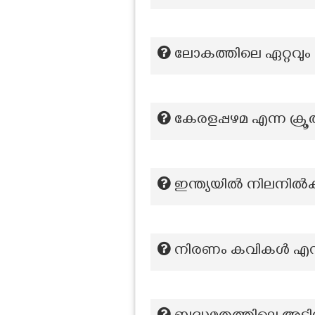
ലോകത്തിലെ ഏറ്റവും 
കേരളപ്പഴമ എന്ന ക്ര
ഇന്ത്യയിൽ നിലനിൽക്ക
നിരണം കവികൾ എന്നറ