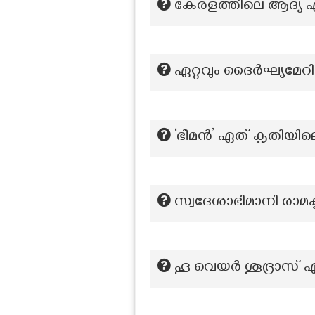
കേരളത്തിലെ ആദ്യ എഞ്
ഏറ്റവും ദൈർഘ്യമേ
‘ഭീമൻ’ ഏത് കൃതിയി
സ്വദേശാഭിമാനി രാമക
ഹൂ വെയർ ശൂദ്രാസ് എ