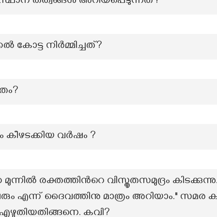
്ഥാന തത്വങ്ങൾ അറിയപ്പെടുന്നത്?
കോട്ട നിർമ്മിച്ചത്?
ീതം?
ം കീഴടക്കിയ വർഷം ?
ന്നിൽ രക്തത്തിൻറെ വിസ്തൃതസമുദ്രം കിടക്കുന്
 വരും എന്ന് ദൈവത്തിനു മാത്രം അറിയാം." സമ
ി എഴുതിയതിങ്ങനെ. കവി?