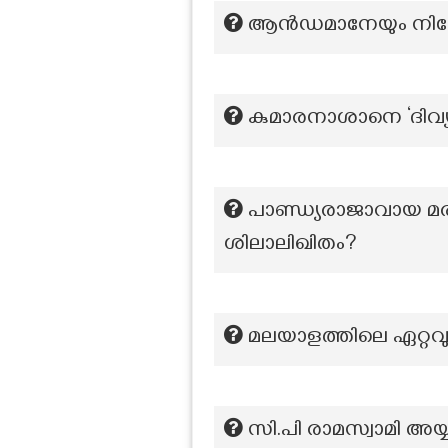
ആൻഡമാനേയും നിക്ക
കുമാരനാശാനെ ‘ദിവ്യ 
പാണ്ഡ്യരാജാവായ മ
ശിലാലിഖിതം?
മലയാളത്തിലെ ഏറ്റവ
സി.പി രാമസ്വാമി അയ്യ