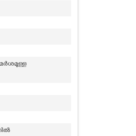
മർശമുള്ള
ില്‍