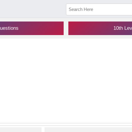
uestions
10th Le