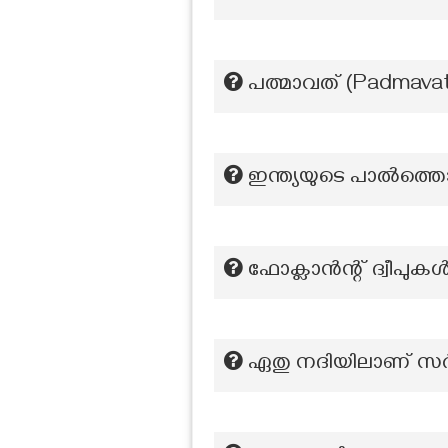
പത്മാവത് (Padmavat
ഇന്ത്യയുടെ പാൽത്തൊട്
ഫോക്ലാൻന്റ്‌ ദ്വീപ
ഏതു നദിയിലാണ് സർ