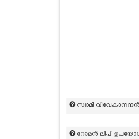
സ്വാമി വിവേകാനന്ദന്
റോമൻ ലിപി ഉപയോഗി