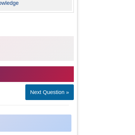
owledge
Next Question »