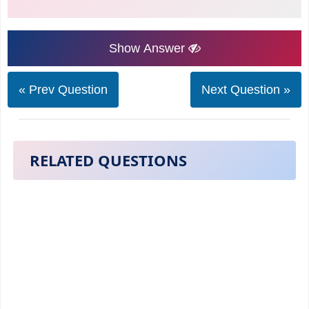
Show Answer
« Prev Question
Next Question »
RELATED QUESTIONS