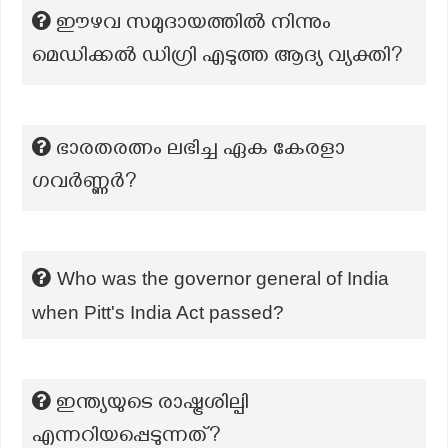
ഈഴവ സമുദായത്തിൽ നിന്നും
മെഡിക്കൽ ഡിഗ്രി എടുത്ത ആദ്യ വ്യക്തി?
ഭാരതരത്നം ലഭിച്ച ഏക കേരളാ
ഗവർണ്ണർ?
Who was the governor general of India
when Pitt's India Act passed?
ഇന്ത്യയുടെ രാഷ്ട്രശില്പി
എന്നറിയപ്പെടുന്നത്?