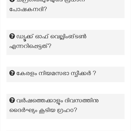
ചന്ദ്രഗിരിപ്പുഴയുടെ പ്രധാന
പോഷകനദി?
ഡ്യൂക്ക് ഓഫ് വെല്ലിംങ്ടൺ
എന്നറിപ്പെട്ടത്?
കേരളം നിയമസഭാ സ്പീക്കർ ?
വർഷത്തെക്കാളും ദിവസത്തിനു
ദൈർഘ്യം കൂടിയ ഗ്രഹ൦?