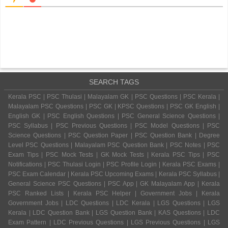
SEARCH TAGS
Kerala PSC | PSC Thulasi | Malayalam GK | PSC Questions | PSC Kerala |
Malayalam PSC Questions | PSC GK | KPSC Questions | PSC GK English |
English GK | PSC English Questions | PSC General Science Questions |
PSC Syllabus | PSC Previous Questions | PSC Model Questions | PSC
Science Questions | PSC Question Paper | PSC Question Bank | Degree
Level PSC Questions | Malayalam PSC Question Bank | PSC Notes | PSC
Exam Tips | PSC Mock Tests | GK Mock Tests | Kerala PSC Tips | PSC
Notifications | PSC Thulasi Login | PSC Profile Login | Kerala PSC Exams |
PSC Exam Calendar | Kerala PSC Upcoming Exams | Kerala PSC Syllabus |
General Science PSC Questions | PSC App | GK Malayalam App | Kerala
PSC Ranked Lists | Kerala PSC Helper | Government Jobs | Kerala
Government Jobs | LDC Questions | LDC Kerala | LGS Questions | LGS
Kerala | LDC Question Bank | LGS Question Bank | KAS Questions | LDC
Exam Pattern | LDC Previous Questions | LGS Previous Questions | LGS