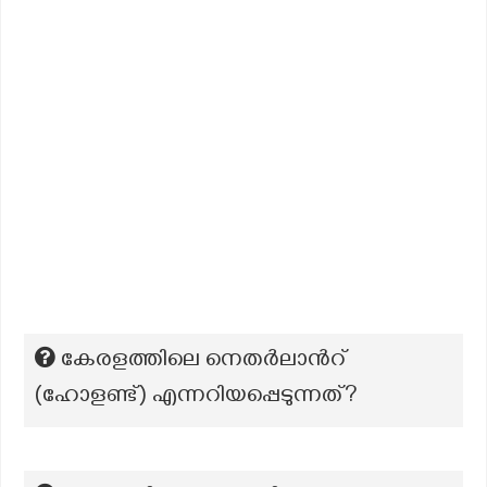
കേരളത്തിലെ നെതർലാന്‍റ്
(ഹോളണ്ട്) എന്നറിയപ്പെടുന്നത്?