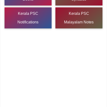
Kerala PSC
Kerala PSC
Notifications
Malayalam Notes