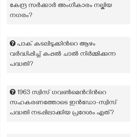
കേന്ദ്ര സർക്കാർ അംഗീകാരം നല്കിയ
നഗരം?
പാക് കടലിടുക്കിന്‍റെ ആഴം
വർദ്ധിപ്പിച്ച് കപ്പൽ ചാൽ നിർമ്മിക്കുന്ന
പദ്ധതി?
1963 സ്വിസ് ഗവൺമെൻറിൻറെ
സഹകരണത്തോടെ ഇൻഡോ-സ്വിസ്
പദ്ധതി നടപ്പിലാക്കിയ പ്രദേശം ഏത്?