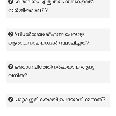
ഹിമാലയം ഏതു തരം ശിലകളാൽ
നിർമ്മിതമാണ് ?
"നിഴൽതങ്ങൾ"എന്നു പേരുള്ള
ആരാധനാലയങ്ങൾ സ്ഥാപിച്ചത്?
ജ്ഞാനപീഠത്തിനർഹയായ ആദ്യ
വനിത?
പാറ്റാ ഗുളികയായി ഉപയോഗിക്കുന്നത്?