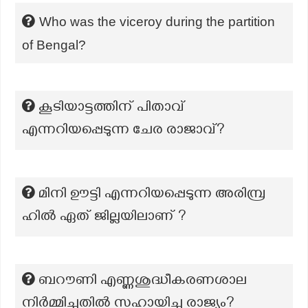
Who was the viceroy during the partition
of Bengal?
കൂടിയാട്ടത്തിന് പിതാവ്
എന്നറിയപ്പെടുന്ന ചേര രാജാവ്?
മിനി ഊട്ടി എന്നറിയപ്പെടുന്ന അരിമ്പ്ര
ഹിൽ ഏത് ജില്ലയിലാണ് ?
ബറൗണി എണ്ണശുദ്ധീകരണശാല
നിര്‍മ്മിച്ചതില്‍ സഹായിച്ച രാജ്യം?