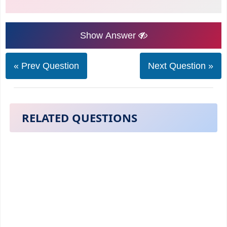
Show Answer
« Prev Question
Next Question »
RELATED QUESTIONS