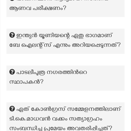
ആണവ പരീക്ഷണം?
ഇന്ത്യൻ യൂണിയന്റെ ഏതു ഭാഗമാണ്
ബേ ഐലന്റ്സ് എന്നും അറിയപ്പെടുന്നത്?
പാടലീപുത്ര നഗരത്തിന്‍റെ
സ്ഥാപകൻ?
ഏത് കോൺഗ്രസ് സമ്മേളനത്തിലാണ്
ടി.കെ.മാധവൻ വക്കം സത്യാഗ്രഹം
സംബന്ധിച്ച പ്രമേയം അവതരിപ്പിച്ചത്?