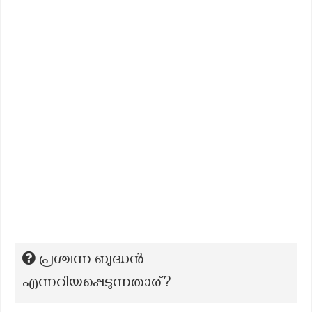
പ്രശ്ചന്ന ബുദ്ധൻ
എന്നറിയപ്പെടുന്നതാര്?