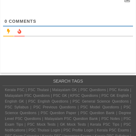
0
COMMENTS
SEARCH TAGS
Kerala PSC | PSC Thulasi | Malayalam GK | PSC Questions | PSC Kerala |
Malayalam PSC Questions | PSC GK | KPSC Questions | PSC GK English |
English GK | PSC English Questions | PSC General Science Questions |
PSC Syllabus | PSC Previous Questions | PSC Model Questions | PSC
Science Questions | PSC Question Paper | PSC Question Bank | Degree
Level PSC Questions | Malayalam PSC Question Bank | PSC Notes | PSC
Exam Tips | PSC Mock Tests | GK Mock Tests | Kerala PSC Tips | PSC
Notifications | PSC Thulasi Login | PSC Profile Login | Kerala PSC Exams |
PSC Exam Calendar | Kerala PSC Upcoming Exams | Kerala PSC Syllabus |