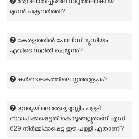
ആവലാതിച്ചങ്ങല നിറുത്തലാക്കിയ
മുഗൾ ചക്രവർത്തി?
കേരളത്തിൽ പോലീസ് മ്യൂസിയം
എവിടെ സ്ഥിതി ചെയ്യുന്നു?
കർണാടകത്തിലെ നൃത്തരൂപം?
ഇന്ത്യയിലെ ആദ്യ മുസ്ലിം പള്ളി
സ്ഥാപിക്കപ്പെട്ടത് കൊടുങ്ങല്ലൂരാണ് എഡി
629 നിർമ്മിക്കപ്പെട്ട ഈ പള്ളി ഏതാണ്?