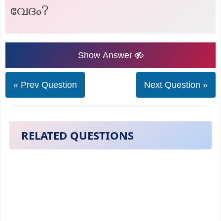
വേദം?
Show Answer
« Prev Question
Next Question »
RELATED QUESTIONS