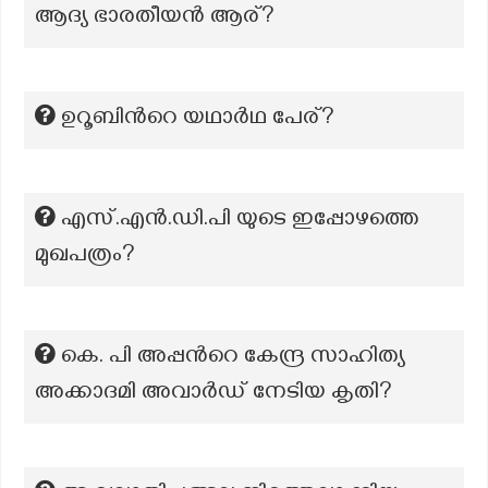
ആദ്യ ഭാരതീയൻ ആര്?
ഉറൂബിൻറെ യഥാർഥ പേര്?
എസ്.എന്‍.ഡി.പി യുടെ ഇപ്പോഴത്തെ
മുഖപത്രം?
കെ. പി അപ്പന്‍റെ കേന്ദ്ര സാഹിത്യ
അക്കാദമി അവാർഡ് നേടിയ കൃതി?