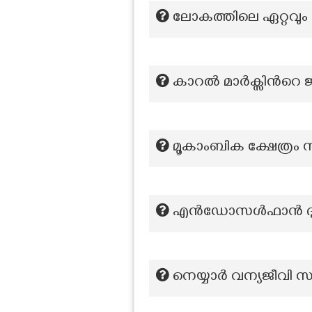
ലോകത്തിലെ ഏറ്റവും 
കാറൽ മാർക്സിന്‍റെ ജ
മൂകാംബിക ക്ഷേത്രം സ
എൻഡോസൾഫാൻ ദുരിതത്
നെയ്യാർ വന്യജീവി സങ്