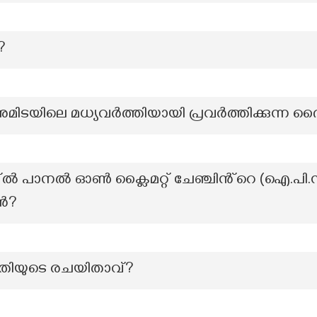
?
ുമിടയിലെ മധ്യവർത്തിയായി പ്രവർത്തിക്കുന്ന 
പാനൽ ഓൺ ക്ലൈമറ്റ് ചേഞ്ചിൻ്റെ (ഐ.പി.സ
രൻ?
ൃതിയുടെ രചയിതാവ്?