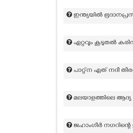
ഇന്ത്യയിൽ ഭൂദാനപ്രസ്
ഏറ്റവും കൂടുതല്‍ കരിമ്പ
പാറ്റ്ന ഏത് നദീ തീര
മലയാളത്തിലെ ആദ്യ റിയ
ജഹാംഗീർ നഗറിന്റെ 