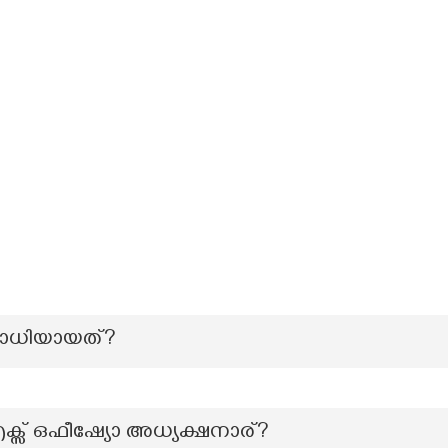
 സമാധിയായത്?
 എക്സ് ഒഫീഷ്യോ അധ്യക്ഷനാര്?