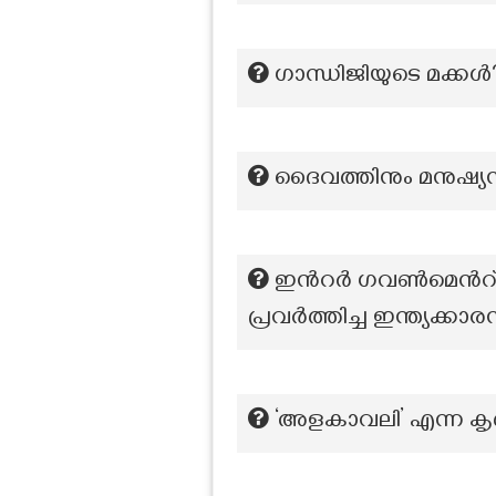
ഗാന്ധിജിയുടെ മക്കൾ
ദൈവത്തിനും മനുഷ്യന
ഇൻറർ ഗവൺമെൻറ്ൽ 
പ്രവർത്തിച്ച ഇന്ത്യക്കാ
‘അളകാവലി’ എന്ന ക