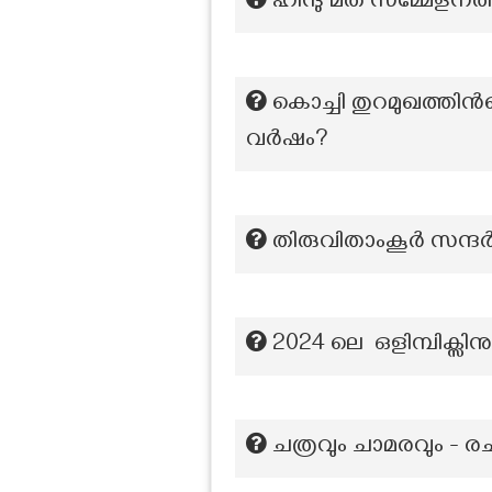
ഹിന്ദു മത സമ്മേളന
കൊച്ചി തുറമുഖത്തി
വർഷം?
തിരുവിതാംകൂർ സന്ദ
2024 ലെ ഒളിമ്പിക്സി
ചത്രവും ചാമരവും - രച