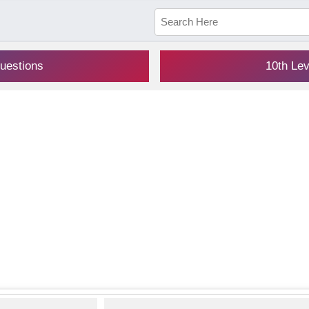
uestions
10th Le