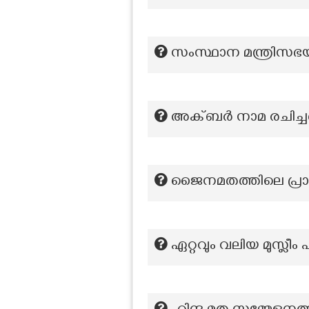
സംസ്ഥാന മന്ത്രിസഭയ
അക്ബര്‍ നാമ രചിച്
ജൈനമതത്തിലെ പ്രാഥമി
ഏറ്റവും വലിയ മുസ്ലീം 