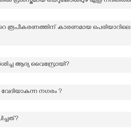
ത്തിൽ പ്രശസ്തമായ ചെറുകോൽപ്പുഴ ഏതു നദീതീരത
ന്‍റെ രൂപീകരണത്തിന് കാരണമായ പെരിയാറിലെ വ
ർശിച്ച ആദ്യ വൈസ്രോയി?
നു വേദിയാകുന്ന നഗരം ?
ിച്ചത്?