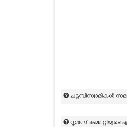
ചട്ടമ്പിസ്വാമികള്‍
റൂൾസ് കമ്മിറ്റിയുടെ