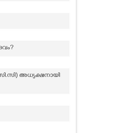
ദൈവം?
ി.സി) അധ്യക്ഷനായി