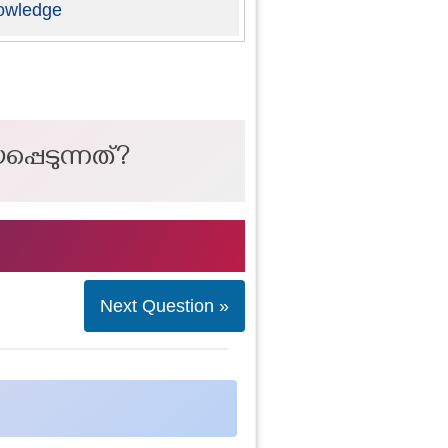
owledge
പെടുന്നത്?
Next Question »