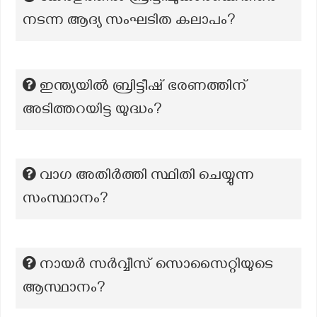
നടന്ന ആദ്യ സംഘടിത കലാപം?
ഇന്ത്യയിൽ ബ്രിട്ടീഷ് ഭരണത്തിന്
അടിത്തറയിട്ട യുദ്ധം?
വാഗ അതിർത്തി സ്ഥിതി ചെയ്യുന്ന
സംസ്ഥാനം?
നായർ സർവ്വീസ് സൊസൈറ്റിയുടെ
ആസ്ഥാനം?