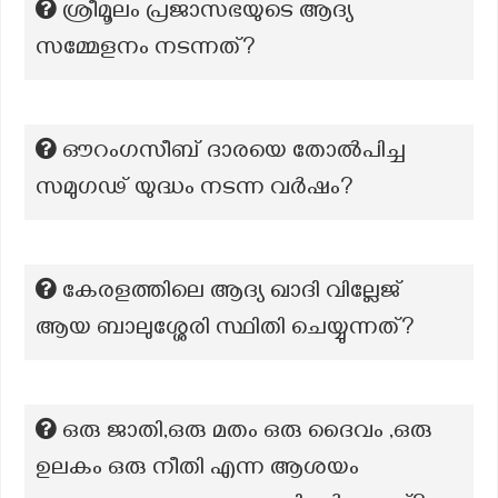
ശ്രീമൂലം പ്രജാസഭയുടെ ആദ്യ
സമ്മേളനം നടന്നത്?
ഔറംഗസീബ് ദാരയെ തോൽപിച്ച
സമുഗഢ് യുദ്ധം നടന്ന വർഷം?
കേരളത്തിലെ ആദ്യ ഖാദി വില്ലേജ്
ആയ ബാലുശ്ശേരി സ്ഥിതി ചെയ്യുന്നത്?
ഒരു ജാതി,ഒരു മതം ഒരു ദൈവം ,ഒരു
ഉലകം ഒരു നീതി എന്ന ആശയം