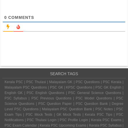
0
COMMENTS
SEARCH TAGS
Kerala PSC | PSC Thulasi | Malayalam GK | PSC Questions | PSC Kerala |
Malayalam PSC Questions | PSC GK | KPSC Questions | PSC GK English |
English GK | PSC English Questions | PSC General Science Questions |
PSC Syllabus | PSC Previous Questions | PSC Model Questions | PSC
Science Questions | PSC Question Paper | PSC Question Bank | Degree
Level PSC Questions | Malayalam PSC Question Bank | PSC Notes | PSC
Exam Tips | PSC Mock Tests | GK Mock Tests | Kerala PSC Tips | PSC
Notifications | PSC Thulasi Login | PSC Profile Login | Kerala PSC Exams |
PSC Exam Calendar | Kerala PSC Upcoming Exams | Kerala PSC Syllabus |