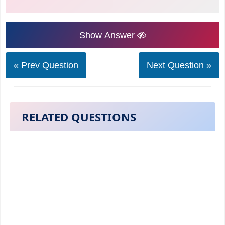
Show Answer
« Prev Question
Next Question »
RELATED QUESTIONS