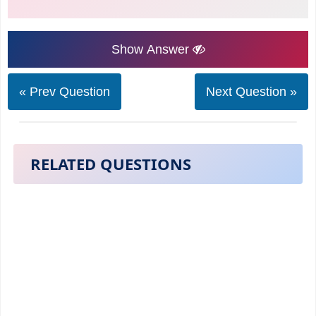
Show Answer
« Prev Question
Next Question »
RELATED QUESTIONS