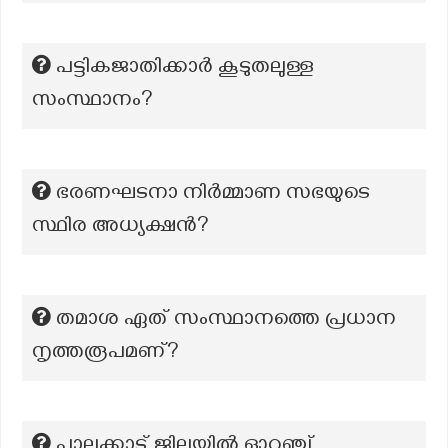
പട്ടികജാതിക്കാർ കൂടുതലുള്ള
സംസ്ഥാനം?
ഭരണഘടനാ നിർമ്മാണ സഭയുടെ
സ്ഥിര അധ്യക്ഷൻ?
തമാശ ഏത് സംസ്ഥാനത്തെ പ്രധാന
നൃത്തരൂപമണ്?
പാലക്കാട് ജില്ലയിൽ ഓറഞ്ച്