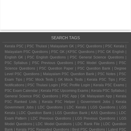
SEARCH TAGS
Kerala PSC | PSC Thulasi | Malayalam GK | PSC Questions | PSC Kerala |
Malayalam PSC Questions | PSC GK | KPSC Questions | PSC GK English |
English GK | PSC English Questions | PSC General Science Questions |
PSC Syllabus | PSC Previous Questions | PSC Model Questions | PSC
Science Questions | PSC Question Paper | PSC Question Bank | Degree
Level PSC Questions | Malayalam PSC Question Bank | PSC Notes | PSC
Exam Tips | PSC Mock Tests | GK Mock Tests | Kerala PSC Tips | PSC
Notifications | PSC Thulasi Login | PSC Profile Login | Kerala PSC Exams |
PSC Exam Calendar | Kerala PSC Upcoming Exams | Kerala PSC Syllabus |
General Science PSC Questions | PSC App | GK Malayalam App | Kerala
PSC Ranked Lists | Kerala PSC Helper | Government Jobs | Kerala
Government Jobs | LDC Questions | LDC Kerala | LGS Questions | LGS
Kerala | LDC Question Bank | LGS Question Bank | KAS Questions | LDC
Exam Pattern | LDC Previous Questions | LGS Previous Questions | LGS
Model Questions | LDC Model Questions | LDC Rank File | LDC Question
Bank | Kerala PSC Repeated Questions | Best PSC Questions | Latest PSC