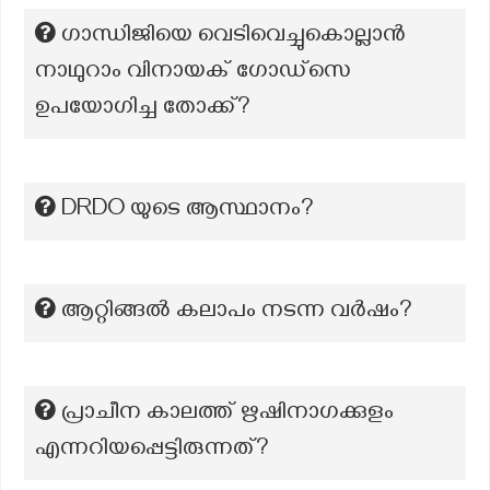
ഗാന്ധിജിയെ വെടിവെച്ചുകൊല്ലാൻ
നാഥുറാം വിനായക് ഗോഡ്സെ
ഉപയോഗിച്ച തോക്ക്?
DRDO യുടെ ആസ്ഥാനം?
ആറ്റിങ്ങൽ കലാപം നടന്ന വർഷം?
പ്രാചീന കാലത്ത് ഋഷിനാഗക്കുളം
എന്നറിയപ്പെട്ടിരുന്നത്?