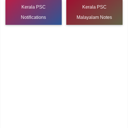
Kerala PSC
Kerala PSC
Notifications
Malayalam Notes