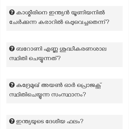
കാശ്മീരിനെ ഇന്ത്യൻ യൂണിയനിൽ
ചേർക്കുന്ന കരാറിൽ ഒപ്പുവെച്ചതെന്ന്?
ബറോണി എണ്ണ ശുദ്ധീകരണശാല
സ്ഥിതി ചെയ്യുന്നത്?
കുദ്രേമുഖ് അയൺ ഓർ പ്രൊജക്റ്റ്
സ്ഥിതിചെയ്യുന്ന സംസ്ഥാനം?
ഇന്ത്യയുടെ ദേശീയ ഫലം?