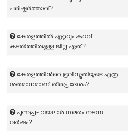
പരിഷ്കർത്താവ്?
കേരളത്തിൽ ഏറ്റവും കുറവ്
കടൽത്തീരമുള്ള ജില്ല ഏത്?
കേരളത്തിന്‍റെ ഭൂവിസ്തൃതിയുടെ എത്ര
ശതമാനമാണ് തീരപ്രദേശം?
പുന്നപ്ര- വയലാർ സമരം നടന്ന
വർഷം?