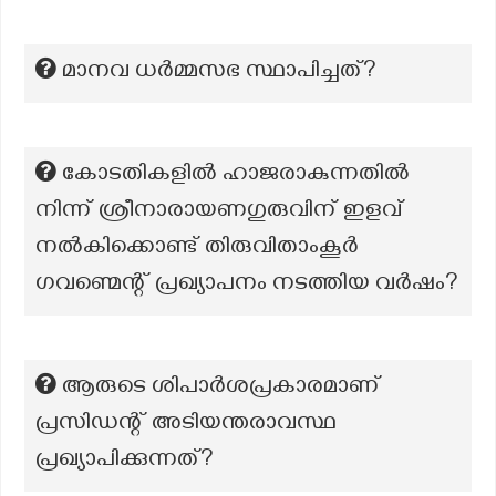
മാനവ ധർമ്മസഭ സ്ഥാപിച്ചത്?
കോടതികളിൽ ഹാജരാകുന്നതിൽ
നിന്ന് ശ്രീനാരായണഗുരുവിന് ഇളവ്
നൽകിക്കൊണ്ട് തിരുവിതാംകൂർ
ഗവണ്മെന്റ് പ്രഖ്യാപനം നടത്തിയ വർഷം?
ആരുടെ ശിപാർശപ്രകാരമാണ്
പ്രസിഡന്റ് അടിയന്തരാവസ്ഥ
പ്രഖ്യാപിക്കുന്നത്?