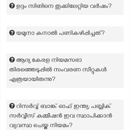
ഉദ്ദം സിങിനെ തൂക്കിലേറ്റിയ വർഷം?
യമുനാ കനാൽ പണികഴിപ്പിച്ചത്?
ആദ്യ കേരള നിയമസഭാ
തിരഞ്ഞെടുപ്പിൽ സംവരണ സീറ്റുകൾ
എത്രയായിരുന്നു?
റിസർവ്വ് ബാങ്ക് ഓഫ് ഇന്ത്യ; പബ്ലിക്
സർവ്വീസ് കമ്മീഷൻ ഇവ സ്ഥാപിക്കാൻ
വ്യവസ്ഥ ചെയ്ത നിയമം?