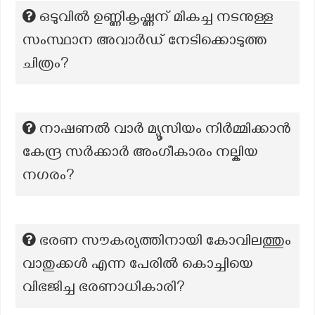
ഒടുവില്‍ ഉണ്ണികൃഷ്ണന് മികച്ച നടനുള്ള
സംസ്ഥാന അവാര്‍ഡ്‌ നേടിക്കൊടുത്ത
ചിത്രം?
നാഷണൽ വാർ മ്യൂസിയം നിർമ്മിക്കാൻ
കേന്ദ്ര സർക്കാർ അംഗീകാരം നല്കിയ
നഗരം?
ഭരണ സൗകര്യത്തിനായി കോവിലത്തും
വാതുക്കൾ എന്ന പേരിൽ കൊച്ചിയെ
വിഭജിച്ച ഭരണാധികാരി?