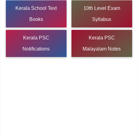
Kerala School Text
10th Level Exam
Books
Syllabus
Kerala PSC
Kerala PSC
Notifications
Malayalam Notes