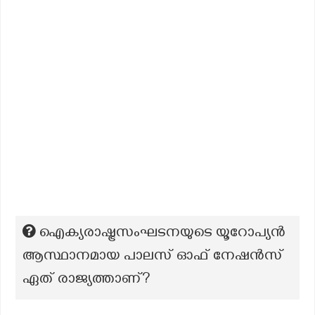
ഐക്യരാഷ്ട്രസംഘടനയുടെ യൂറോപ്യൻ
ആസ്ഥാനമായ പാലസ് ഓഫ് നേഷൻസ്
ഏത് രാജ്യത്താണ്?