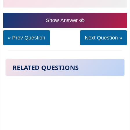
Show Answer
« Prev Question
Next Question »
RELATED QUESTIONS