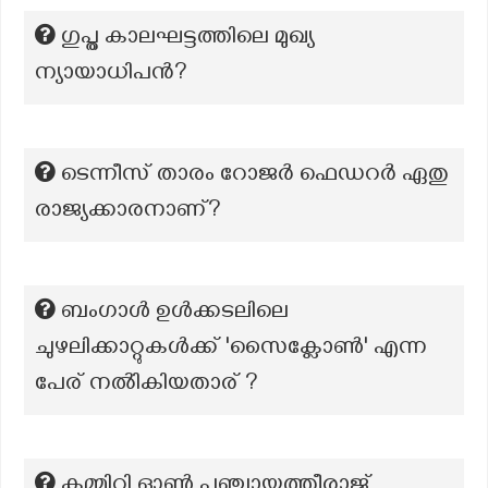
ഗുപ്ത കാലഘട്ടത്തിലെ മുഖ്യ
ന്യായാധിപൻ?
ടെന്നീസ് താരം റോജർ ഫെഡറർ ഏതു
രാജ്യക്കാരനാണ്?
ബംഗാൾ ഉൾക്കടലിലെ
ചുഴലിക്കാറ്റുകൾക്ക് 'സൈക്ലോൺ' എന്ന
പേര് നൽികിയതാര് ?
കമ്മിറ്റി ഓൺ പഞ്ചായത്തീരാജ്