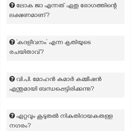
ലോക ജാ എന്നത് ഏതു രോഗത്തിന്റെ
ലക്ഷണമാണ്?
‘കദളീവനം’ എന്ന കൃതിയുടെ
രചയിതാവ്?
വി.പി. മോഹൻ കുമാർ കമ്മീഷൻ
എന്തുമായി ബന്ധപ്പെട്ടിരിക്കുന്നു?
ഏറ്റവും കൂടുതൽ നികുതിദായകരുള്ള
നഗരം?