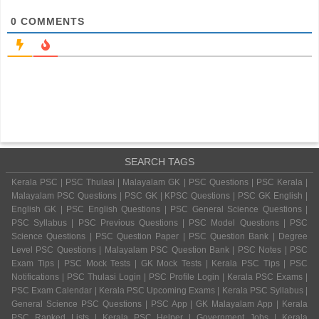
0
COMMENTS
SEARCH TAGS
Kerala PSC | PSC Thulasi | Malayalam GK | PSC Questions | PSC Kerala |
Malayalam PSC Questions | PSC GK | KPSC Questions | PSC GK English |
English GK | PSC English Questions | PSC General Science Questions |
PSC Syllabus | PSC Previous Questions | PSC Model Questions | PSC
Science Questions | PSC Question Paper | PSC Question Bank | Degree
Level PSC Questions | Malayalam PSC Question Bank | PSC Notes | PSC
Exam Tips | PSC Mock Tests | GK Mock Tests | Kerala PSC Tips | PSC
Notifications | PSC Thulasi Login | PSC Profile Login | Kerala PSC Exams |
PSC Exam Calendar | Kerala PSC Upcoming Exams | Kerala PSC Syllabus |
General Science PSC Questions | PSC App | GK Malayalam App | Kerala
PSC Ranked Lists | Kerala PSC Helper | Government Jobs | Kerala