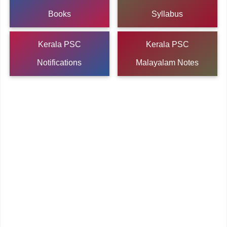
Books
Syllabus
Kerala PSC
Kerala PSC
Notifications
Malayalam Notes