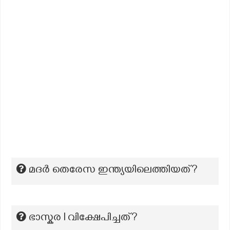
മദർ തെരേസ ഇന്ത്യയിലെത്തിയത്?
ഭാസ്കര I വിക്ഷേപിച്ചത്?