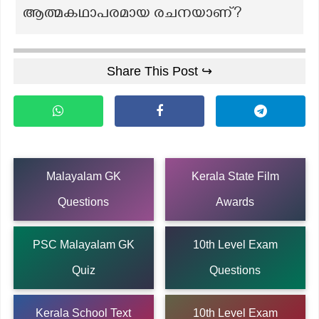
ആത്മകഥാപരമായ രചനയാണ്‌?
Share This Post ↪
Malayalam GK
Kerala State Film
Questions
Awards
PSC Malayalam GK
10th Level Exam
Quiz
Questions
Kerala School Text
10th Level Exam