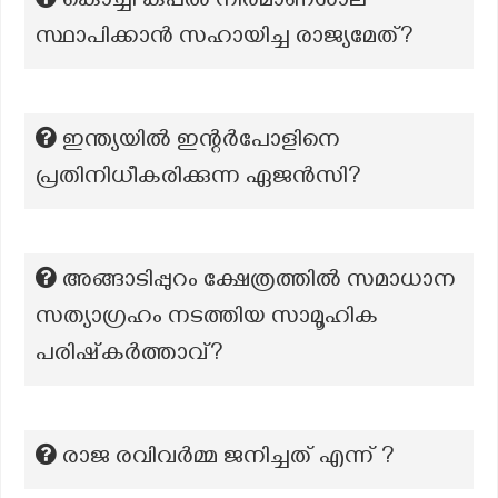
കൊച്ചി കപ്പൽ നിർമാണശാല
സ്ഥാപിക്കാൻ സഹായിച്ച രാജ്യമേത്?
ഇന്ത്യയിൽ ഇന്റർപോളിനെ
പ്രതിനിധീകരിക്കുന്ന ഏജൻസി?
അങ്ങാടിപ്പുറം ക്ഷേത്രത്തിൽ സമാധാന
സത്യാഗ്രഹം നടത്തിയ സാമൂഹിക
പരിഷ്‌കർത്താവ്?
രാജ രവിവർമ്മ ജനിച്ചത് എന്ന് ?