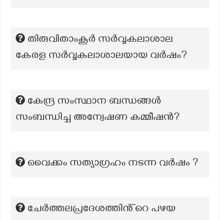
തിരുവിതാംകൂർ സർവ്വകലാശാല
കേരള സർവ്വകലാശാലയായ വർഷം?
കേന്ദ്ര സംസ്ഥാന ബന്ധങ്ങൾ
സംബന്ധിച്ച അന്വേഷണ കമ്മീഷന്‍?
വൈക്കം സത്യാഗ്രഹം നടന്ന വർഷം ?
ചേർത്തലപ്രദേശത്തിൻ്റെ പഴയ