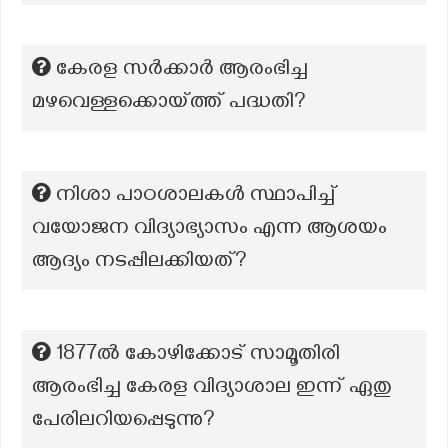
കേരള സർക്കാർ ആരംഭിച്ച
മഴവെള്ളക്കൊയ്ത്ത് പദ്ധതി?
നിശാ പാഠശാലകൾ സ്ഥാപിച്ച്
വയോജന വിദ്യാഭ്യാസം എന്ന ആശയം
ആദ്യം നടപ്പിലക്കിയത്?
1877ൽ കോഴിക്കോട് സാമൂതിരി
ആരംഭിച്ച കേരള വിദ്യാശാല ഇന്ന് ഏതു
പേരിലറിയപ്പെടുന്നു?