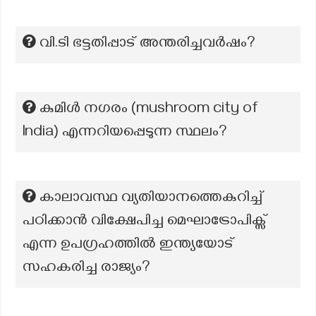
വി.ടി ഭട്ടതിപ്പാട് അന്തരിച്ചവർഷം?
കുമിൾ നഗരം (mushroom city of
India) എന്നറിയപ്പെടുന്ന സ്ഥലം?
കാലാവസ്ഥ വ്യതിയാനത്തെകുറിച്ച്
പഠിക്കാൻ വിക്ഷേപിച്ച മെഘാട്രോപിക്സ്
എന്ന ഉപഗ്രഹത്തിൽ ഇന്ത്യയോട്
സഹകരിച്ച രാജ്യം?