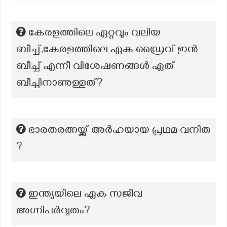
കേരളത്തിലെ ഏറ്റവും വലിയ
ബീച്ച്,കേരളത്തിലെ ഏക ഡ്രൈവ് ഇൻ
ബീച്ച് എന്നീ വിശേഷണങ്ങൾ ഏത്
ബീച്ചിനാണുള്ളത്?
ഭാരതരത്നയ്ക്ക് അർഹയായ പ്രഥമ വനിത
?
ഇന്ത്യയിലെ ഏക സജീവ
അഗ്നിപർവ്വതം?