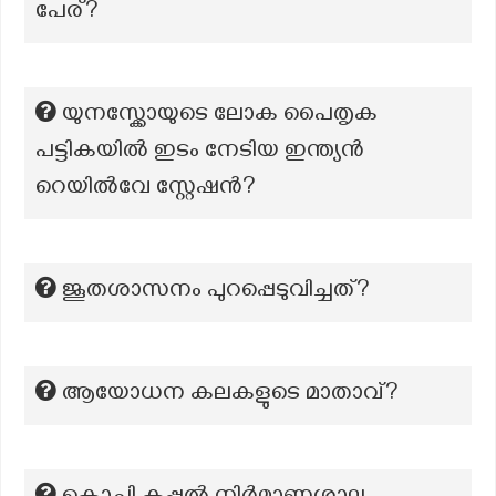
പേര്?
യുനസ്ക്കോയുടെ ലോക പൈതൃക
പട്ടികയിൽ ഇടം നേടിയ ഇന്ത്യൻ
റെയിൽവേ സ്റ്റേഷൻ?
ജൂതശാസനം പുറപ്പെടുവിച്ചത്?
ആയോധന കലകളുടെ മാതാവ്?