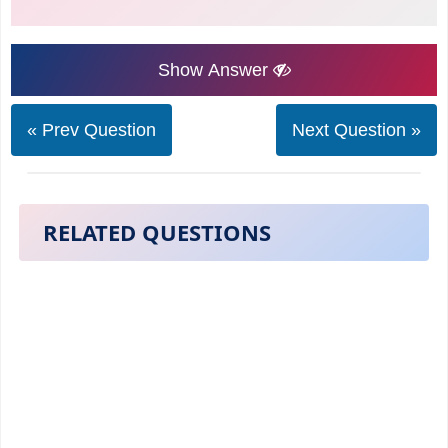
Show Answer
« Prev Question
Next Question »
RELATED QUESTIONS