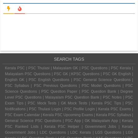
SEARCH TAGS
Kerala PSC | PSC Thulasi | Malayalam GK | PSC Questions | PSC Kerala |
Malayalam PSC Questions | PSC GK | KPSC Questions | PSC GK English |
English GK | PSC English Questions | PSC General Science Questions |
PSC Syllabus | PSC Previous Questions | PSC Model Questions | PSC
Science Questions | PSC Question Paper | PSC Question Bank | Degree
Level PSC Questions | Malayalam PSC Question Bank | PSC Notes | PSC
Exam Tips | PSC Mock Tests | GK Mock Tests | Kerala PSC Tips | PSC
Notifications | PSC Thulasi Login | PSC Profile Login | Kerala PSC Exams |
PSC Exam Calendar | Kerala PSC Upcoming Exams | Kerala PSC Syllabus |
General Science PSC Questions | PSC App | GK Malayalam App | Kerala
PSC Ranked Lists | Kerala PSC Helper | Government Jobs | Kerala
Government Jobs | LDC Questions | LDC Kerala | LGS Questions | LGS