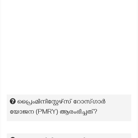
പ്രൈംമിനിസ്റ്റേഴ്സ് റോസ്ഗാര്‍
യോജന (PMRY) ആരംഭിച്ചത്?