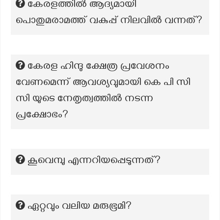
കേരളത്തിൽ ആദ്യമായി
പൊതുമരാമത്ത് വകുപ്പ് നിലവിൽ വന്നത്?
കേരള ഹിന്ദു ക്ഷേത്ര പ്രവേശനം
വേണമെന്ന് ആവശ്യവുമായി കെ പി സി
സി യുടെ നേതൃത്വത്തിൽ നടന്ന
പ്രക്ഷോഭം?
കൂവെമ്പു എന്നറിയപ്പെടുന്നത്?
ഏറ്റവും വലിയ മരുഭൂമി?