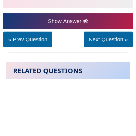
Show Answer
« Prev Question
Next Question »
RELATED QUESTIONS