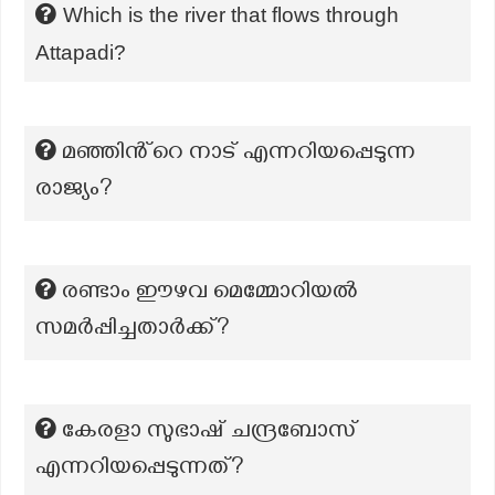
Which is the river that flows through
Attapadi?
മഞ്ഞിൻ്റെ നാട് എന്നറിയപ്പെടുന്ന
രാജ്യം?
രണ്ടാം ഈഴവ മെമ്മോറിയൽ
സമർപ്പിച്ചതാർക്ക്?
കേരളാ സുഭാഷ് ചന്ദ്രബോസ്
എന്നറിയപ്പെടുന്നത്?