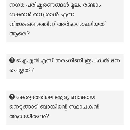
നഗര പരിഷ്കരണങ്ങൾ മൂലം രണ്ടാം
ശക്തൻ തമ്പുരാൻ എന്ന
വിശേഷണത്തിന് അർഹനാക്കിയത്
ആരെ?
ഐഎൻഎസ് തരംഗിണി രൂപകൽപ്പന
ചെയ്തത്?
കേരളത്തിലെ ആദ്യ ബാങ്കായ
നെടുങ്ങാടി ബാങ്കിന്റെ സ്ഥാപകൻ
ആരായിരുന്നു?