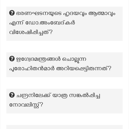
ഭരണഘടനയുടെ ഹൃദയവും ആത്മാവും
എന്ന് ഡോ.അംബേദ്‌കർ
വിശേഷിപ്പിച്ചത്?
ഋഗ്വേദമന്ത്രങ്ങൾ ചൊല്ലുന്ന
പുരോഹിതൻമാർ അറിയപ്പെട്ടിരുന്നത്?
ചന്ദ്രനിലേക്ക് യാത്ര സങ്കൽപ്പിച്ച
നോവലിസ്റ്റ്?