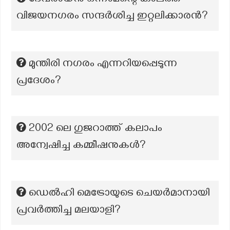
ദേവരായൻ ഒന്നാമന്റെ കാലത്ത്
വിജയനഗരം സന്ദർശിച്ച ഇറ്റലിക്കാരൻ?
മുന്തിരി നഗരം എന്നറിയപ്പെടുന്ന
പ്രദേശം?
2002 ലെ ഗുജറാത്ത് കലാപം
അന്വേഷിച്ച കമ്മീഷനുകൾ?
ഡെൽഹി മെട്രോയുടെ ചെയർമാനായി
പ്രവർത്തിച്ച മലയാളി?