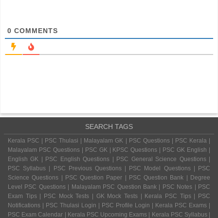
0
COMMENTS
SEARCH TAGS
Kerala PSC | PSC Thulasi | Malayalam GK | PSC Questions | PSC Kerala |
Malayalam PSC Questions | PSC GK | KPSC Questions | PSC GK English |
English GK | PSC English Questions | PSC General Science Questions |
PSC Syllabus | PSC Previous Questions | PSC Model Questions | PSC
Science Questions | PSC Question Paper | PSC Question Bank | Degree
Level PSC Questions | Malayalam PSC Question Bank | PSC Notes | PSC
Exam Tips | PSC Mock Tests | GK Mock Tests | Kerala PSC Tips | PSC
Notifications | PSC Thulasi Login | PSC Profile Login | Kerala PSC Exams |
PSC Exam Calendar | Kerala PSC Upcoming Exams | Kerala PSC Syllabus |