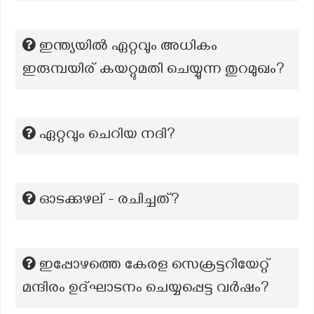
ഇന്ത്യയിൽ ഏറ്റവും അധികം
ഇരുമ്പയിര് കയറ്റുമതി ചെയ്യുന്ന തുറമുഖം?
ഏറ്റവും ചെറിയ നദി?
ഓടക്കുഴല് - രചിച്ചത്?
ഇപ്പോഴത്തെ കേരള സെക്രട്ടറിയേറ്റ്
മന്ദിരം ഉദ്‌ഘാടനം ചെയ്യപ്പെട്ട വർഷം?