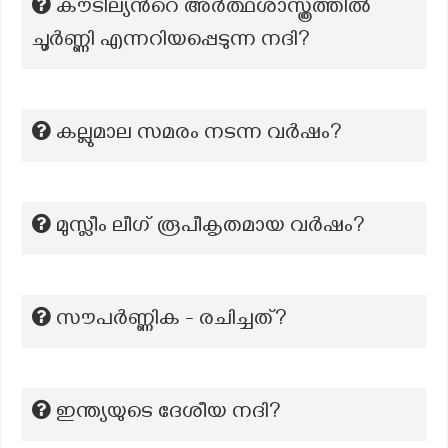
കൗടില്യന്‍റെ അര്‍ത്ഥശാസ്ത്രത്തില്‍
ചൂര്‍ണ്ണി എന്നറിയപ്പെടുന്ന നദി?
കല്ലുമാല സമരം നടന്ന വർഷം?
മുസ്ലീം ലീഗ് രൂപീകൃതമായ വർഷം?
സൗപര്‍ണ്ണിക - രചിച്ചത്?
ഇന്ത്യയുടെ ദേശീയ നദി?