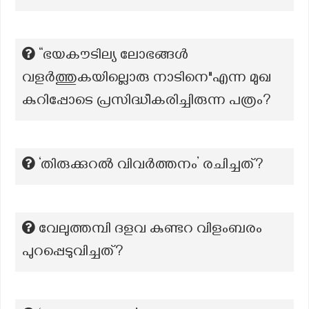
“ഭയകൗടില്യ ലോഭങ്ങൾ
വളർത്തുകയില്ലൊരു നാടിനെ"എന്ന മുഖ
കുറിപ്പോടെ പ്രസിദ്ധീകരിച്ചിരുന്ന പത്രം?
‘തിരുക്കുറൽ വിവർത്തനം’ രചിച്ചത്?
വേലുത്തമ്പി ദളവ കുണ്ടറ വിളംബരം
പുറപ്പെടുവിച്ചത്?