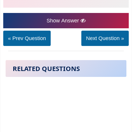
Show Answer
« Prev Question
Next Question »
RELATED QUESTIONS