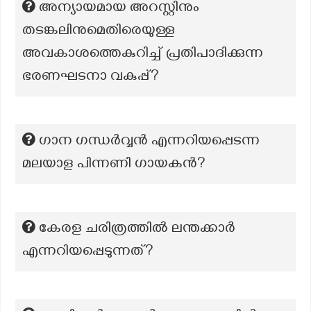
അന്യായമായ അറസ്റ്റിനും
തടങ്കലിനുമെതിരെയുള്ള
അവകാശത്തെകുറിച്ച് പ്രതിപാദിക്കുന്ന
ഭരണഘടനാ വകുപ്പ്?
ഗാന ഗന്ധർവ്വൻ എന്നറിയപ്പെടന്ന
മലയാള പിന്നണി ഗായകൻ?
കേരള ചരിത്രത്തിൽ ലന്തക്കാർ
എന്നറിയപ്പെടുന്നത്?