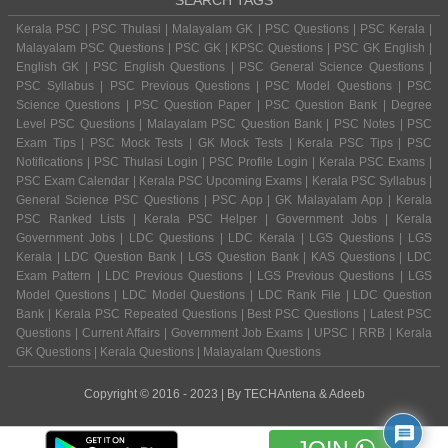
Kerala PSC | PSC Thulasi | Malayalam GK | PSC Questions | PSC Kerala |
Malayalam PSC Questions | PSC GK | KPSC Questions | PSC GK English |
English GK | PSC English Questions | PSC General Science Questions |
PSC Syllabus | PSC Previous Questions | PSC Model Questions | PSC
Science Questions | PSC Question Paper | PSC Question Bank | Degree
Level PSC Questions | Malayalam PSC Question Bank | PSC Notes | PSC
Exam Tips | PSC Mock Tests | GK Mock Tests | Kerala PSC Tips | PSC
Notifications | PSC Thulasi Login | PSC Profile Login | Kerala PSC Exams |
PSC Exam Calendar | Kerala PSC Upcoming Exams | Kerala PSC Syllabus |
General Science PSC Questions | PSC App | GK Malayalam App | Kerala
PSC Ranked Lists | Kerala PSC Helper | Government Jobs | Kerala
Government Jobs | LDC Questions | LDC Kerala | LGS Questions | LGS
Kerala | LDC Question Bank | LGS Question Bank | KAS Questions | LDC
Exam Pattern | LDC Previous Questions | LGS Previous Questions | LGS
Model Questions | LDC Model Questions | LDC Rank File | LDC Question
Bank | Kerala PSC Repeated Questions | Best PSC Questions | Latest PSC
Questions | Current Affairs | Government Job Exams | UPSC | RRB | Kerala
GK Questions | Kerala Questions | Malayalam Questions
Copyright © 2016 - 2023 | By
TECHAntena
&
Adeeb