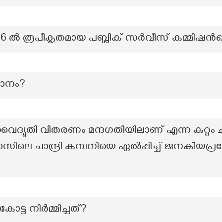
36 ൽ രൂപീകൃതമായ പബ്ലിക് സർവീസ് കമ്മിഷന്
ഥാനം?
ദ്യുതി വിതരണം മന്ദഗതിയിലാണ് എന്ന കുറ്റം 
സിലെ ചാന്ദ്രി കമ്പനിയെ ഏൽപ്പിച്ച് ജനകീയപ്ര
 കോട്ട നിർമ്മിച്ചത്?