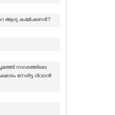
‍റെ ആദ്യ കമ്മിഷണർ?
ചുമത്തി നഗരത്തിലെ
ക്ഷോഭം നേരിട്ട ദിവാൻ