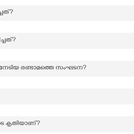
ചത്?
്ചത്?
ടിയ രണ്ടാമത്തെ സംഘടന?
ടെ കൃതിയാണ്?