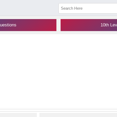
uestions
10th Le