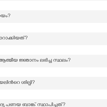
ണയം?
ാറാക്കിയത്?
്ക് ആത്മീയ ജ്ഞാനം ലഭിച്ച സ്ഥലം?
ലിന്‍റെ ശില്പി?
യ പണയ ബാങ്ക് സ്ഥാപിച്ചത്?