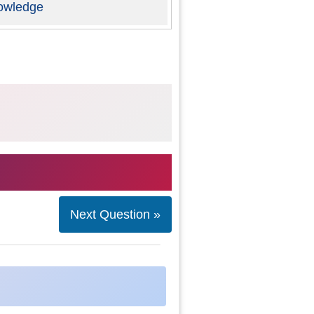
owledge
Next Question »