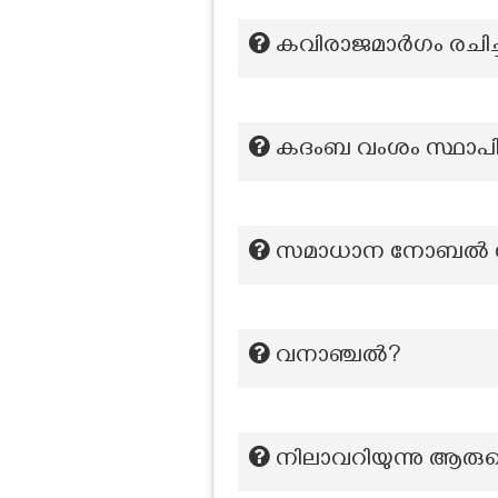
കവിരാജമാർഗം രചിച്
കദംബ വംശം സ്ഥാപിച
സമാധാന നോബൽ നേ
വനാഞ്ചൽ?
നിലാവറിയുന്നു ആരു