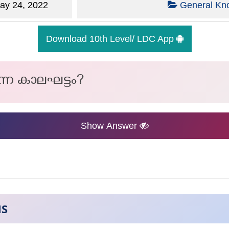
y 24, 2022
General Kn
Download 10th Level/ LDC App
്ന കാലഘട്ടം?
Show Answer
NS