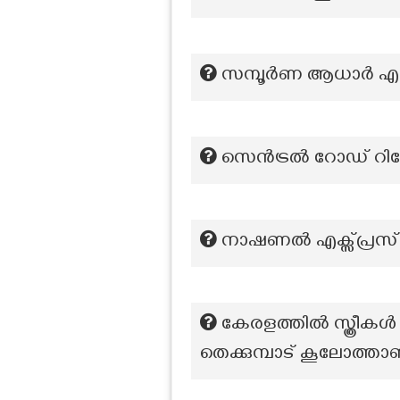
സമ്പൂർണ ആധാർ എൻറ
സെൻട്രൽ റോഡ് റിസേർച്ച്
നാഷണൽ എക്സ്പ്രസ്
കേരളത്തിൽ സ്ത്രീകൾ ക
തെക്കുമ്പാട് കൂലോത്ത