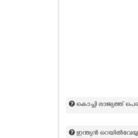
കൊച്ചി രാജ്യത്ത് പെൺ
ഇന്ത്യൻ റെയിൽവേയ