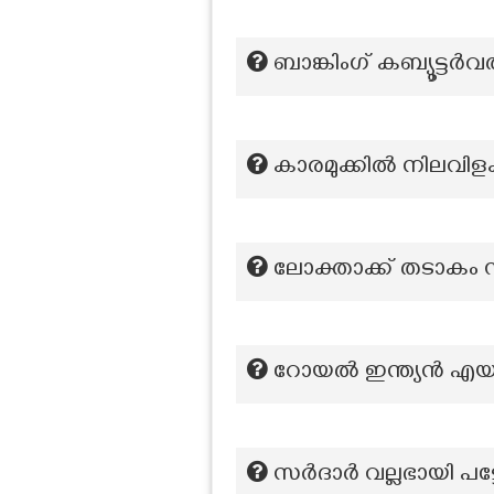
ബാങ്കിംഗ് കബ്യൂട്ട
കാരമുക്കിൽ നിലവിളക്
ലോക്താക്ക് തടാകം സ്
റോയൽ ഇന്ത്യൻ എയർ
സർദാർ വല്ലഭായി പട്ട