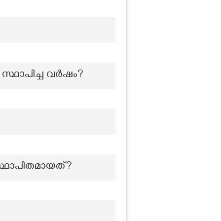
ം സ്ഥാപിച്ച വർഷം?
്ഥാപിതമായത്?