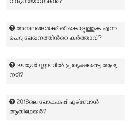
വന്ദ്യവയോധികൻ?
അമ്പലങ്ങൾക്ക് തീ കൊളുത്തുക എന്ന
ചെറു ലേഖനത്തിന്‍റെ കർത്താവ്?
ഇന്ത്യൻ സ്റ്റാമ്പിൽ പ്രത്യക്ഷപ്പെട്ട ആദ്യ
നടി?
2018ലെ ലോകകപ്പ് ഫുട്‍ബോൾ
ആതിഥേയർ?