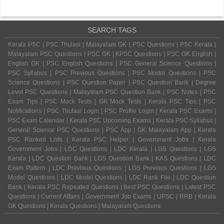
SEARCH TAGS
Kerala PSC | PSC Thulasi | Malayalam GK | PSC Questions | PSC Kerala |
Malayalam PSC Questions | PSC GK | KPSC Questions | PSC GK English |
English GK | PSC English Questions | PSC General Science Questions |
PSC Syllabus | PSC Previous Questions | PSC Model Questions | PSC
Science Questions | PSC Question Paper | PSC Question Bank | Degree
Level PSC Questions | Malayalam PSC Question Bank | PSC Notes | PSC
Exam Tips | PSC Mock Tests | GK Mock Tests | Kerala PSC Tips | PSC
Notifications | PSC Thulasi Login | PSC Profile Login | Kerala PSC Exams |
PSC Exam Calendar | Kerala PSC Upcoming Exams | Kerala PSC Syllabus |
General Science PSC Questions | PSC App | GK Malayalam App | Kerala
PSC Ranked Lists | Kerala PSC Helper | Government Jobs | Kerala
Government Jobs | LDC Questions | LDC Kerala | LGS Questions | LGS
Kerala | LDC Question Bank | LGS Question Bank | KAS Questions | LDC
Exam Pattern | LDC Previous Questions | LGS Previous Questions | LGS
Model Questions | LDC Model Questions | LDC Rank File | LDC Question
Bank | Kerala PSC Repeated Questions | Best PSC Questions | Latest PSC
Questions | Current Affairs | Government Job Exams | UPSC | RRB | Kerala
GK Questions | Kerala Questions | Malayalam Questions