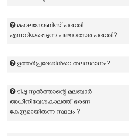
മഹലനോബിസ് പദ്ധതി
എന്നറിയപ്പെടുന്ന പഞ്ചവത്സര പദ്ധതി?
ഉത്തർപ്രദേശിന്‍റെ തലസ്ഥാനം?
ടിപ്പു സുൽത്താന്റെ മലബാർ
അധിനിവേശകാലത്ത് ഭരണ
കേന്ദ്രമായിരുന്ന സ്ഥലം ?