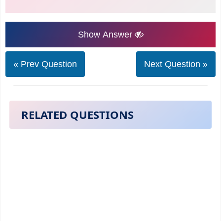
Show Answer
« Prev Question
Next Question »
RELATED QUESTIONS