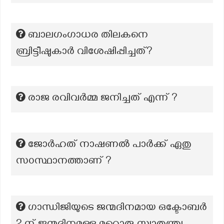
ബാലഗംഗാധര തിലകനെ
ബ്രിട്ടീഷുകാർ വിശേഷിപ്പിച്ചത്?
രാജ രവിവർമ്മ ജനിച്ചത് എന്ന് ?
ജോർഹത് നാഷണൽ പാർക്ക് ഏതു
സ൦സ്ഥാനത്താണ് ?
ഗാന്ധിജിയുടെ ജന്മദിനമായ ഒക്ടോബർ