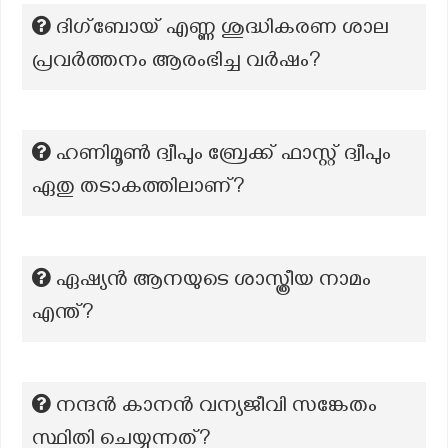
ദിഗ്ബോയ് എണ്ണ ശുദ്ധികരണ ശാല
പ്രവര്‍ത്തനം ആരംഭിച്ച വര്‍ഷം?
ഹണിമൂൺ ദ്വീപും ബ്രേക്ക് ഫാസ്റ്റ് ദ്വീപും
ഏതു തടാകത്തിലാണ്?
ഏഷ്യൻ ആനയുടെ ശാസ്ത്രീയ നാമം
എന്ത്?
നന്ദൻ കാനൻ വന്യജീവി സങ്കേതം
സ്ഥിതി ചെയ്യുന്നത്?