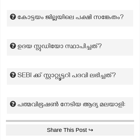
കോട്ടയം ജില്ലയിലെ പക്ഷി സങ്കേതം?
ഉദയ സ്റ്റുഡിയോ സ്ഥാപിച്ചത്?
SEBl ക്ക് സ്റ്റാറ്റ്യൂട്ടറി പദവി ലഭിച്ചത്?
പത്മവിഭൂഷൺ നേടിയ ആദ്യ മലയാളി:
Share This Post ↪