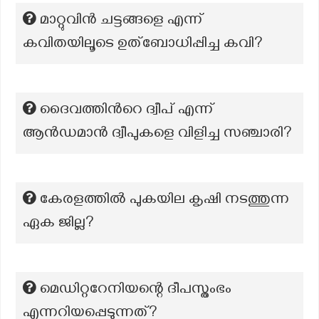
മാറ്റുവിൻ ചട്ടങ്ങളെ എന്ന്
കവിതയിലൂടെ ഉത്ബോധിപ്പിച്ച കവി?
ദൈവത്തിൻറെ ദ്വീപ്‌ എന്ന്
ആൻഡമാൻ ദ്വീപുകളെ വിളിച്ച സഞ്ചാരി?
കേരളത്തില്‍ പുകയില കൃഷി നടത്തുന്ന
ഏക ജില്ല?
മെഡിറ്ററേനിയന്റെ ദീപസ്തംഭം
എന്നറിയപ്പെടുന്നത്?