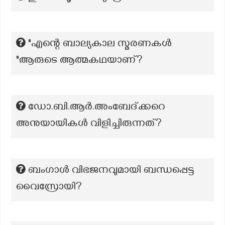
"എന്റെ ബാല്യകാല സ്മരണകൾ
"ആരുടെ ആത്മകഥയാണ്?
ഡോ.ബി.ആർ.അംബേദ്ക്കറെ
അനുയായികൾ വിളിച്ചിരുന്നത്?
ബംഗാൾ വിഭജനവുമായി ബന്ധപ്പെട്ട
വൈസ്രോയി?