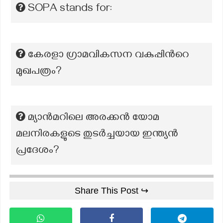
SOPA stands for:
കേരളാ ഗ്രാമവികസന വകുപ്പിന്‍റെ
മുഖപത്രം?
മ്യാൻമറിലെ അരക്കൻ യോമ
മലനിരകളുടെ തുടർച്ചയായ ഇന്ത്യൻ
പ്രദേശം?
Share This Post ↪