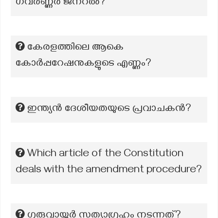
ഗവർണ്ണർ ജനറൽ?
കേരളത്തിലെ ആകെ
കോര്‍പ്പറേഷനുകളുടെ എണ്ണം?
ഇന്ത്യൻ ദേശീയതയുടെ പ്രവാചകൻ?
Which article of the Constitution
deals with the amendment procedure?
ഗുരുവായൂര്‍ സത്യാഗ്രഹം നടന്നത്?