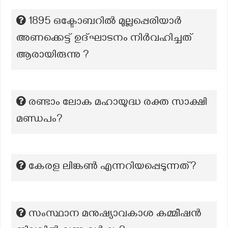
1895 ഒക്ടോബറിൽ മുല്ലപ്പെരിയാർ
അണക്കെട്ട് ഉദ്ഘാടനം നിർവഹിച്ചത്
ആരായിരുന്നു ?
രണ്ടാം ലോക മഹായുദ്ധ രക്ത സാക്ഷി
മണ്ഡപം?
കേരള ലിങ്കൺ എന്നറിയപ്പെടുന്നത്?
സംസ്ഥാന മനുഷ്യാവകാശ കമ്മീഷൻ