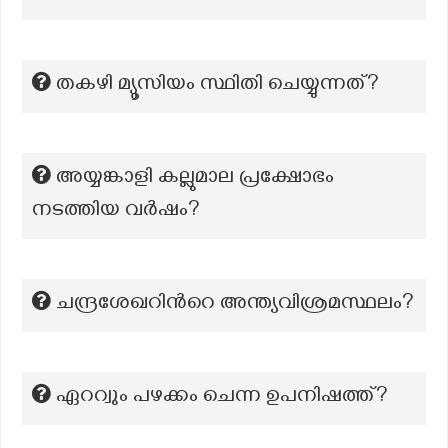
തകഴി മ്യൂസിയം സ്ഥിതി ചെയ്യുന്നത്?
അയ്യങ്കാളി കല്ലുമാല പ്രക്ഷോഭം
നടത്തിയ വർഷം?
ചന്ദ്രശേഖറിന്‍റെ അന്ത്യവിശ്രമസ്ഥലം?
ഏററ്വും പഴക്കം ചെന്ന ഉപനിഷത്ത്?