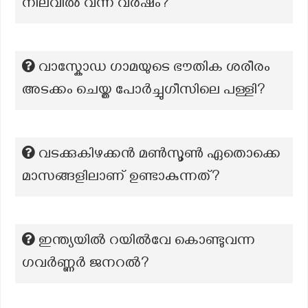
നിലവിൽ വന്ന വർഷം?
വാസ്കോഡ ഗാമയുടെ ഭൗതിക ശരീരം
അടക്കം ചെയ്ത പോർച്ചുഗീസിലെ പള്ളി?
വടക്കുകിഴക്കൻ മൺസൂൺ ഏതൊക്കെ
മാസങ്ങളിലാണ് ഉണ്ടാകുന്നത്?
ഇന്ത്യയിൽ റയിൽവേ കൊണ്ടുവന്ന
ഗവർണ്ണർ ജനറൽ?