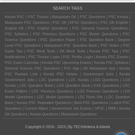
SEARCH TAGS
Kerala PSC | PSC Thulasi | Malayalam GK | PSC Questions | PSC Kerala |
Malayalam PSC Questions | PSC GK | KPSC Questions | PSC GK English |
English GK | PSC English Questions | PSC General Science Questions |
PSC Syllabus | PSC Previous Questions | PSC Model Questions | PSC
Science Questions | PSC Question Paper | PSC Question Bank | Degree
Level PSC Questions | Malayalam PSC Question Bank | PSC Notes | PSC
Exam Tips | PSC Mock Tests | GK Mock Tests | Kerala PSC Tips | PSC
Notifications | PSC Thulasi Login | PSC Profile Login | Kerala PSC Exams |
PSC Exam Calendar | Kerala PSC Upcoming Exams | Kerala PSC Syllabus |
General Science PSC Questions | PSC App | GK Malayalam App | Kerala
PSC Ranked Lists | Kerala PSC Helper | Government Jobs | Kerala
Government Jobs | LDC Questions | LDC Kerala | LGS Questions | LGS
Kerala | LDC Question Bank | LGS Question Bank | KAS Questions | LDC
Exam Pattern | LDC Previous Questions | LGS Previous Questions | LGS
Model Questions | LDC Model Questions | LDC Rank File | LDC Question
Bank | Kerala PSC Repeated Questions | Best PSC Questions | Latest PSC
Questions | Current Affairs | Government Job Exams | UPSC | RRB | Kerala
GK Questions | Kerala Questions | Malayalam Questions
Copyright © 2016 - 2023 | By
TECHAntena
&
Adeeb