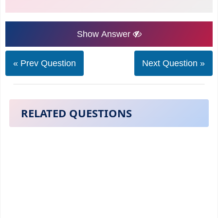
Show Answer
« Prev Question
Next Question »
RELATED QUESTIONS