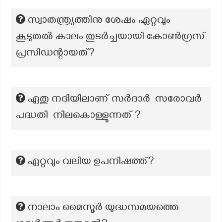
സ്വാതന്ത്ര്യത്തിനു ശേഷം ഏറ്റവും
കൂടുതൽ കാലം തുടർച്ചയായി കോൺഗ്രസ്
പ്രസിഡന്റായത്?
ഏതു നദിയിലാണ് സർദാർ സരോവർ
പദ്ധതി നിലകൊള്ളുന്നത് ?
ഏറ്റവും വലിയ ഉപനിഷത്ത്?
നാലാം മൈസൂർ യുദ്ധസമയത്തെ