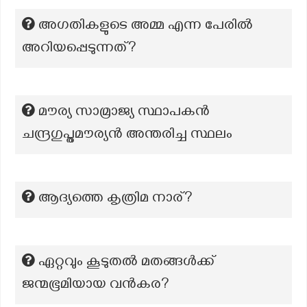
അഗതികളുടെ അമ്മ എന്ന പേരിൽ
അറിയപ്പെടുന്നത്?
മൗര്യ സാമ്രാജ്യ സ്ഥാപകൻ
ചന്ദ്രഗുപ്തമൗര്യൻ അന്തരിച്ച സ്ഥലം
ആദ്യത്തെ കൃത്രിമ നാര്?
ഏറ്റവും കൂടുതൽ മതങ്ങൾക്ക്
ജന്മഭൂമിയായ വൻകര?