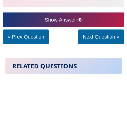
Show Answer
« Prev Question
Next Question »
RELATED QUESTIONS