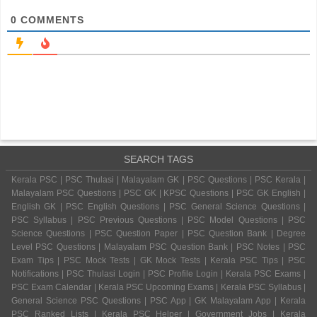
0
COMMENTS
SEARCH TAGS
Kerala PSC | PSC Thulasi | Malayalam GK | PSC Questions | PSC Kerala |
Malayalam PSC Questions | PSC GK | KPSC Questions | PSC GK English |
English GK | PSC English Questions | PSC General Science Questions |
PSC Syllabus | PSC Previous Questions | PSC Model Questions | PSC
Science Questions | PSC Question Paper | PSC Question Bank | Degree
Level PSC Questions | Malayalam PSC Question Bank | PSC Notes | PSC
Exam Tips | PSC Mock Tests | GK Mock Tests | Kerala PSC Tips | PSC
Notifications | PSC Thulasi Login | PSC Profile Login | Kerala PSC Exams |
PSC Exam Calendar | Kerala PSC Upcoming Exams | Kerala PSC Syllabus |
General Science PSC Questions | PSC App | GK Malayalam App | Kerala
PSC Ranked Lists | Kerala PSC Helper | Government Jobs | Kerala