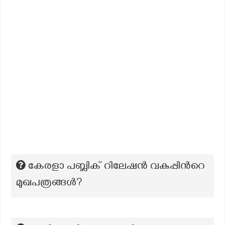
കേരളാ പബ്ലിക് റിലേഷന്‍ വകുപ്പിന്‍റെ
മുഖപത്രങ്ങള്‍?