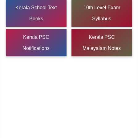
Kerala School Text
10th Level Exam
Books
Syllabus
Kerala PSC
Kerala PSC
Notifications
Malayalam Notes