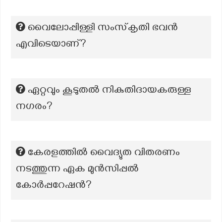
വൈലോപ്പിള്ളി സംസ്‌കൃതി ഭവൻ
എവിടെയാണ്?
ഏറ്റവും കൂടുതൽ നികുതിദായകരുള്ള
നഗരം?
കേരളത്തിൽ വൈദ്യുത വിതരണം
നടത്തുന്ന ഏക മുൻസിപ്പൽ
കോർപ്പറേഷൻ?