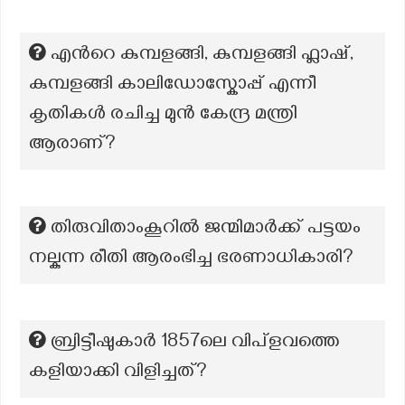
എൻറെ കുമ്പളങ്ങി, കുമ്പളങ്ങി ഫ്ലാഷ്,
കുമ്പളങ്ങി കാലിഡോസ്കോപ്പ് എന്നീ
കൃതികൾ രചിച്ച മുൻ കേന്ദ്ര മന്ത്രി
ആരാണ്?
തിരുവിതാംകൂറിൽ ജന്മിമാർക്ക് പട്ടയം
നല്കുന്ന രീതി ആരംഭിച്ച ഭരണാധികാരി?
ബ്രിട്ടീഷുകാർ 1857ലെ വിപ്ളവത്തെ
കളിയാക്കി വിളിച്ചത്?