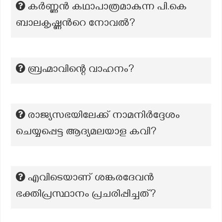
കര്‍ണ്ണന്‍ കഥാപാത്രമാകുന്ന പി.കെ
ബാലകൃഷ്ണന്‍റെ നോവല്‍?
ബ്രഹ്മാവിന്റെ വാഹനം?
രാജ്യസഭയിലേക്ക് നാമനിർദ്ദേശം
ചെയ്യപ്പെട്ട ആദ്യമലയാള കവി?
എവിടെയാണ് ശങ്കരദേവൻ
ഭക്തിപ്രസ്ഥാനം പ്രചരിപ്പിച്ചത്?