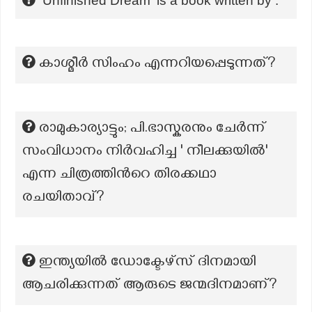
'Unfinished Dream' is a book written by :
കാശ്മീർ സിംഹം എന്നറിയപ്പെടുന്നത്?
രാമുകാര്യാട്ടും; പി.ഭാസ്കരനും ചേര്‍ന്ന്
സംവിധാനം നിര്‍വഹിച്ച ' നീലക്കുയില്‍'
എന്ന ചിത്രത്തിന്‍റെ തിരക്കഥാ
രചയിതാവ്‌?
ഇന്ത്യയിൽ ഡോക്ടേഴ്സ് ദിനമായി
ആചരിക്കുന്നത് ആരുടെ ജന്മദിനമാണ്?