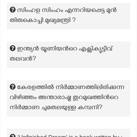
സിംഹള സിംഹം എന്നറിയപ്പെട്ട മുൻ
തിരുകൊച്ചി മുഖ്യമന്ത്രി ?
ഇന്ത്യൻ യൂണിയൻറെ എക്സിക്യുട്ടീവ്
തലവൻ?
കേരളത്തിൽ നിർമ്മാണത്തിലിരിക്കുന്ന
വിഴിഞ്ഞം അന്താരാഷ്ട്ര തുറമുഖത്തിന്‍റെ
നിർമ്മാണ ചുമതലയുള്ള കമ്പനി?