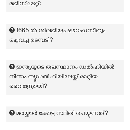
മജിസ്‌ട്രേറ്റ്:
1665 ൽ ശിവജിയും ഔറംഗസീബും
ഒപ്പുവച്ച ഉടമ്പടി?
ഇന്ത്യയുടെ തലസ്ഥാനം ഡൽഹിയിൽ
നിന്നും ന്യൂഡൽഹിയിലേയ്ക്ക് മാറ്റിയ
വൈസ്രോയി?
മരയ്ക്കാർ കോട്ട സ്ഥിതി ചെയ്യുന്നത്?