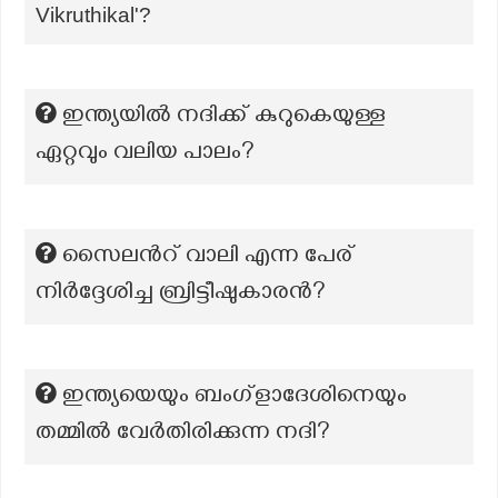
Vikruthikal'?
ഇന്ത്യയില്‍ നദിക്ക് കുറുകെയുള്ള
ഏറ്റവും വലിയ പാലം?
സൈലന്‍റ് വാലി എന്ന പേര്
നിർദ്ദേശിച്ച ബ്രിട്ടീഷുകാരൻ?
ഇന്ത്യയെയും ബംഗ്ളാദേശിനെയും
തമ്മിൽ വേർതിരിക്കുന്ന നദി?