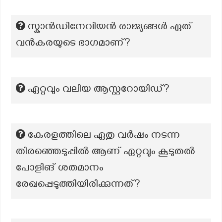
സ്കാൻഡിനേവിയൻ രാജ്യങ്ങൾ ഏത്
വൻകരയുടെ ഭാഗമാണ്?
ഏറ്റവും വലിയ ആസ്റ്ററോയിഡ്‌?
കേരളത്തിലെ ഏതു വർഷം നടന്ന
തിരഞ്ഞെടുപ്പിൽ ആണ് ഏറ്റവും കൂടുതൽ
പോളിങ് ശതമാനം
രേഖപ്പെടുത്തിയിരിക്കുന്നത്?