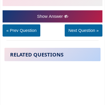
Show Answer
« Prev Question
Next Question »
RELATED QUESTIONS