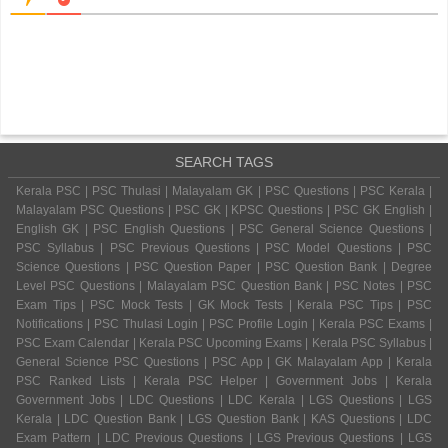
SEARCH TAGS
Kerala PSC | PSC Thulasi | Malayalam GK | PSC Questions | PSC Kerala |
Malayalam PSC Questions | PSC GK | KPSC Questions | PSC GK English |
English GK | PSC English Questions | PSC General Science Questions |
PSC Syllabus | PSC Previous Questions | PSC Model Questions | PSC
Science Questions | PSC Question Paper | PSC Question Bank | Degree
Level PSC Questions | Malayalam PSC Question Bank | PSC Notes | PSC
Exam Tips | PSC Mock Tests | GK Mock Tests | Kerala PSC Tips | PSC
Notifications | PSC Thulasi Login | PSC Profile Login | Kerala PSC Exams |
PSC Exam Calendar | Kerala PSC Upcoming Exams | Kerala PSC Syllabus |
General Science PSC Questions | PSC App | GK Malayalam App | Kerala
PSC Ranked Lists | Kerala PSC Helper | Government Jobs | Kerala
Government Jobs | LDC Questions | LDC Kerala | LGS Questions | LGS
Kerala | LDC Question Bank | LGS Question Bank | KAS Questions | LDC
Exam Pattern | LDC Previous Questions | LGS Previous Questions | LGS