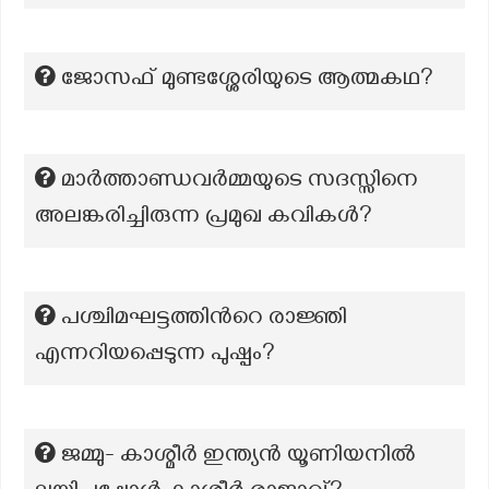
ജോസഫ് മുണ്ടശ്ശേരിയുടെ ആത്മകഥ?
മാർത്താണ്ഡവർമ്മയുടെ സദസ്സിനെ
അലങ്കരിച്ചിരുന്ന പ്രമുഖ കവികൾ?
പശ്ചിമഘട്ടത്തിന്‍റെ രാജ്ഞി
എന്നറിയപ്പെടുന്ന പുഷ്പം?
ജമ്മു- കാശ്മീർ ഇന്ത്യൻ യൂണിയനിൽ