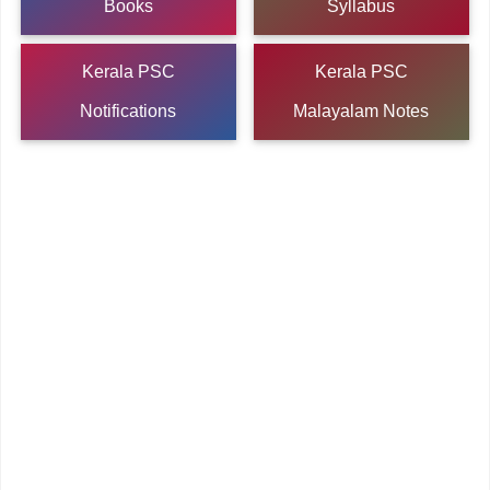
Books
Syllabus
Kerala PSC
Kerala PSC
Notifications
Malayalam Notes