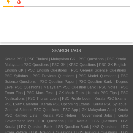
SEARCH TAGS
Kerala PSC | PSC Thulasi | Malayalam GK | PSC Questions | PSC Kerala |
Malayalam PSC Questions | PSC GK | KPSC Questions | PSC GK English |
English GK | PSC English Questions | PSC General Science Questions |
PSC Syllabus | PSC Previous Questions | PSC Model Questions | PSC
Science Questions | PSC Question Paper | PSC Question Bank | Degree
Level PSC Questions | Malayalam PSC Question Bank | PSC Notes | PSC
Exam Tips | PSC Mock Tests | GK Mock Tests | Kerala PSC Tips | PSC
Notifications | PSC Thulasi Login | PSC Profile Login | Kerala PSC Exams |
PSC Exam Calendar | Kerala PSC Upcoming Exams | Kerala PSC Syllabus |
General Science PSC Questions | PSC App | GK Malayalam App | Kerala
PSC Ranked Lists | Kerala PSC Helper | Government Jobs | Kerala
Government Jobs | LDC Questions | LDC Kerala | LGS Questions | LGS
Kerala | LDC Question Bank | LGS Question Bank | KAS Questions | LDC
Exam Pattern | LDC Previous Questions | LGS Previous Questions | LGS