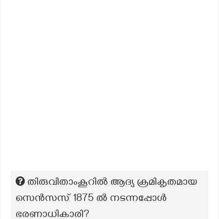
തിരുവിതാംകൂറിൽ ആദ്യ ക്രമികൃതമായ
സെൻസസ് 1875 ൽ നടന്നപ്പോൾ
ഭരണാധികാരി?