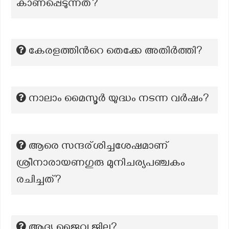
കാണപ്പെടുന്നത്?
കേരളത്തിന്‍റെ തെക്കേ അതിര്‍ത്തി?
നാലാം മൈസൂർ യുദ്ധം നടന്ന വർഷം?
ആരെ സന്ദര്ശിച്ചശേഷമാണ്
ശ്രീനാരായണഗുരു മുനിചര്യപഞ്ചകം
രചിച്ചത്?
ആദ്യ ജൈവ ജില്ല?