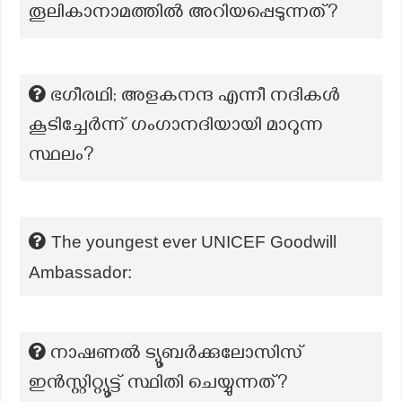
തൂലികാനാമത്തിൽ അറിയപ്പെടുന്നത്?
ഭഗീരഥി; അളകനന്ദ എന്നീ നദികൾ
കൂടിച്ചേർന്ന് ഗംഗാനദിയായി മാറുന്ന
സ്ഥലം?
The youngest ever UNICEF Goodwill
Ambassador:
നാഷണൽ ട്യൂബർക്കുലോസിസ്
ഇൻസ്റ്റിറ്റ്യൂട്ട് സ്ഥിതി ചെയ്യുന്നത്?