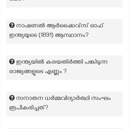
നാഷണൽ ആർക്കൈവ്സ് ഓഫ്
ഇന്ത്യയുടെ (1891) ആസ്ഥാനം?
ഇന്ത്യയിൽ കരയതിർത്തി പങ്കിടുന്ന
രാജ്യങ്ങളുടെ എണ്ണം ?
സനാതന ധർമ്മവിദ്യാർത്ഥി സംഘം
രൂപീകരിച്ചത്?