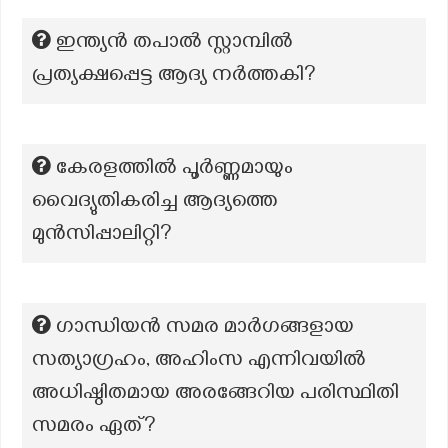
ഇന്ത്യൻ തപാൽ സ്റ്റാമ്പിൽ
പ്രത്യക്ഷപ്പെട്ട ആദ്യ നർത്തകി?
കേരളത്തില്‍ പൂര്‍ണ്ണമായും
വൈദ്യുതികരിച്ച ആദ്യത്തെ
മുൻസിപ്പാലിറ്റി?
ഗാന്ധിയൻ സമര മാർഗങ്ങളായ
സത്യാഗ്രഹം, അഹിംസ എന്നിവയിൽ
അധിഷ്ഠിതമായ അരങ്ങേറിയ പരിസ്ഥിതി
സമരം ഏത്?