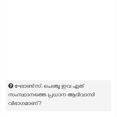
ഘോണ്ട്സ്; ചെഞ്ചു ഇവ ഏത്
സംസ്ഥാനത്തെ പ്രധാന ആദിവാസി
വിഭാഗമാണ്?