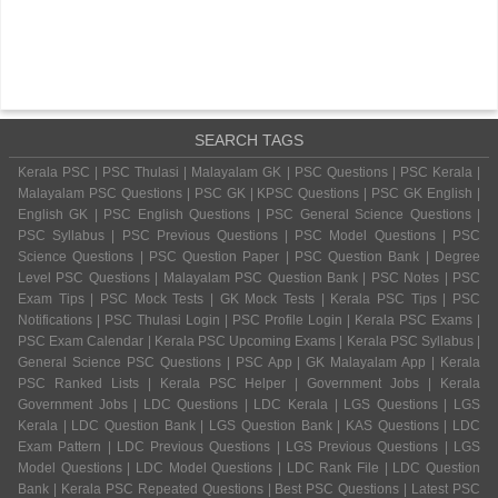
SEARCH TAGS
Kerala PSC | PSC Thulasi | Malayalam GK | PSC Questions | PSC Kerala |
Malayalam PSC Questions | PSC GK | KPSC Questions | PSC GK English |
English GK | PSC English Questions | PSC General Science Questions |
PSC Syllabus | PSC Previous Questions | PSC Model Questions | PSC
Science Questions | PSC Question Paper | PSC Question Bank | Degree
Level PSC Questions | Malayalam PSC Question Bank | PSC Notes | PSC
Exam Tips | PSC Mock Tests | GK Mock Tests | Kerala PSC Tips | PSC
Notifications | PSC Thulasi Login | PSC Profile Login | Kerala PSC Exams |
PSC Exam Calendar | Kerala PSC Upcoming Exams | Kerala PSC Syllabus |
General Science PSC Questions | PSC App | GK Malayalam App | Kerala
PSC Ranked Lists | Kerala PSC Helper | Government Jobs | Kerala
Government Jobs | LDC Questions | LDC Kerala | LGS Questions | LGS
Kerala | LDC Question Bank | LGS Question Bank | KAS Questions | LDC
Exam Pattern | LDC Previous Questions | LGS Previous Questions | LGS
Model Questions | LDC Model Questions | LDC Rank File | LDC Question
Bank | Kerala PSC Repeated Questions | Best PSC Questions | Latest PSC