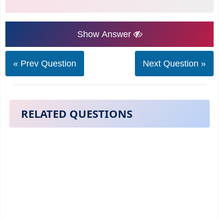
Show Answer
« Prev Question
Next Question »
RELATED QUESTIONS