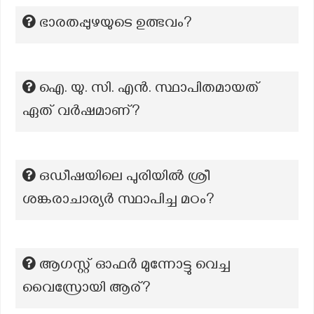
ഭാരതപ്പുഴയുടെ ഉത്ഭവം?
ഐ. യു. സി. എൻ. സ്ഥാപിതമായത്
ഏത് വർഷമാണ്?
ഒഡീഷയിലെ പുരിയിൽ ശ്രീ
ശങ്കരാചാര്യർ സ്ഥാപിച്ച മഠം?
ആഗസ്റ്റ് ഓഫർ മുന്നോട്ടു വെച്ച
വൈസ്രോയി ആര്?