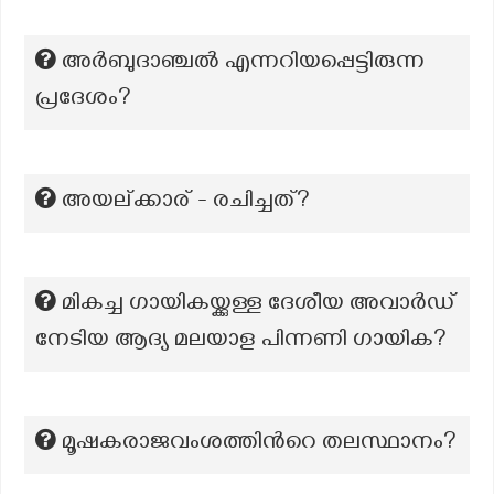
അർബുദാഞ്ചൽ എന്നറിയപ്പെട്ടിരുന്ന
പ്രദേശം?
അയല്ക്കാര് - രചിച്ചത്?
മികച്ച ഗായികയ്ക്കുള്ള ദേശീയ അവാർഡ്
നേടിയ ആദ്യ മലയാള പിന്നണി ഗായിക?
മൂഷകരാജവംശത്തിന്‍റെ തലസ്ഥാനം?