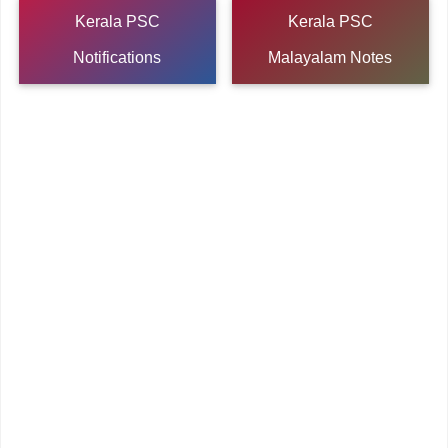
Kerala PSC
Kerala PSC
Notifications
Malayalam Notes