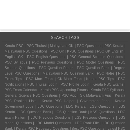
SEARCH TAGS
Kerala PSC | PSC Thulasi | Malayalam GK | PSC Questions | PSC Kerala |
Malayalam PSC Questions | PSC GK | KPSC Questions | PSC GK English |
English GK | PSC English Questions | PSC General Science Questions |
PSC Syllabus | PSC Previous Questions | PSC Model Questions | PSC
Science Questions | PSC Question Paper | PSC Question Bank | Degree
Level PSC Questions | Malayalam PSC Question Bank | PSC Notes | PSC
Exam Tips | PSC Mock Tests | GK Mock Tests | Kerala PSC Tips | PSC
Notifications | PSC Thulasi Login | PSC Profile Login | Kerala PSC Exams |
PSC Exam Calendar | Kerala PSC Upcoming Exams | Kerala PSC Syllabus |
General Science PSC Questions | PSC App | GK Malayalam App | Kerala
PSC Ranked Lists | Kerala PSC Helper | Government Jobs | Kerala
Government Jobs | LDC Questions | LDC Kerala | LGS Questions | LGS
Kerala | LDC Question Bank | LGS Question Bank | KAS Questions | LDC
Exam Pattern | LDC Previous Questions | LGS Previous Questions | LGS
Model Questions | LDC Model Questions | LDC Rank File | LDC Question
Bank | Kerala PSC Repeated Questions | Best PSC Questions | Latest PSC