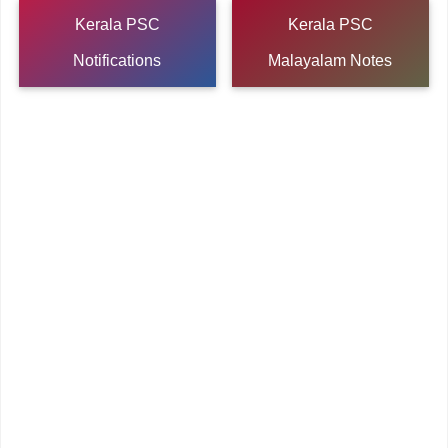
Kerala PSC
Kerala PSC
Notifications
Malayalam Notes