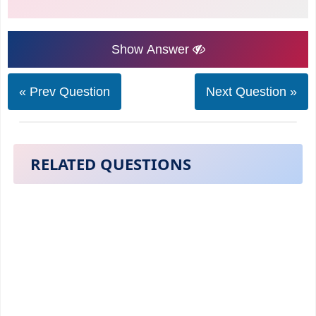
Show Answer
« Prev Question
Next Question »
RELATED QUESTIONS