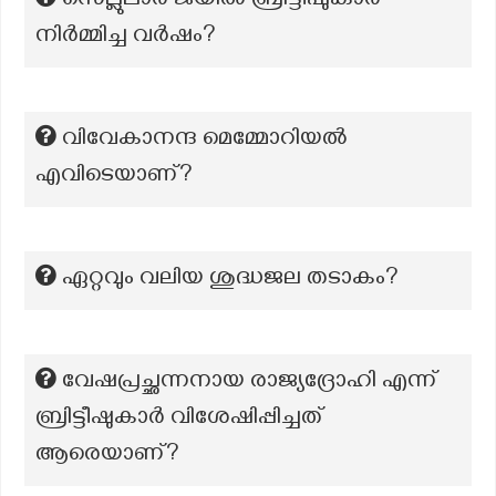
സെല്ലുലാർ ജയിൽ ബ്രിട്ടീഷുകാർ
നിർമ്മിച്ച വര്‍ഷം?
വിവേകാനന്ദ മെമ്മോറിയൽ
എവിടെയാണ്?
ഏറ്റവും വലിയ ശുദ്ധജല തടാകം?
വേഷപ്രച്ഛന്നനായ രാജ്യദ്രോഹി എന്ന്
ബ്രിട്ടീഷുകാർ വിശേഷിപ്പിച്ചത്
ആരെയാണ്?