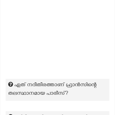
ഏത് നദീതീരത്താണ് ഫ്രാൻസിന്റെ
തലസ്ഥാനമായ പാരീസ്?