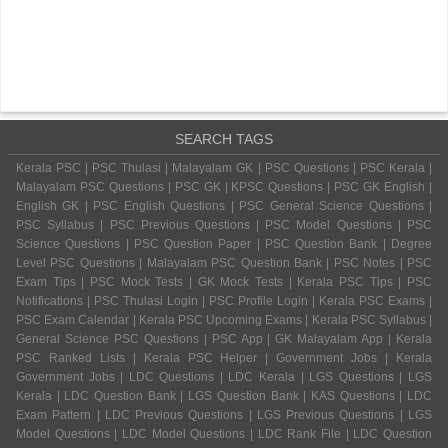
SEARCH TAGS
Kerala PSC | PSC Thulasi | Malayalam GK | PSC Questions | PSC Kerala |
Malayalam PSC Questions | PSC GK | KPSC Questions | PSC GK English |
English GK | PSC English Questions | PSC General Science Questions |
PSC Syllabus | PSC Previous Questions | PSC Model Questions | PSC
Science Questions | PSC Question Paper | PSC Question Bank | Degree
Level PSC Questions | Malayalam PSC Question Bank | PSC Notes | PSC
Exam Tips | PSC Mock Tests | GK Mock Tests | Kerala PSC Tips | PSC
Notifications | PSC Thulasi Login | PSC Profile Login | Kerala PSC Exams |
PSC Exam Calendar | Kerala PSC Upcoming Exams | Kerala PSC Syllabus |
General Science PSC Questions | PSC App | GK Malayalam App | Kerala
PSC Ranked Lists | Kerala PSC Helper | Government Jobs | Kerala
Government Jobs | LDC Questions | LDC Kerala | LGS Questions | LGS
Kerala | LDC Question Bank | LGS Question Bank | KAS Questions | LDC
Exam Pattern | LDC Previous Questions | LGS Previous Questions | LGS
Model Questions | LDC Model Questions | LDC Rank File | LDC Question