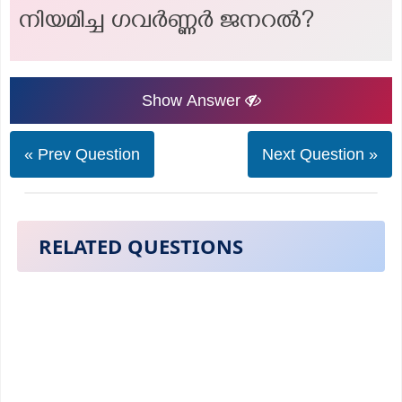
നിയമിച്ച ഗവർണ്ണർ ജനറൽ?
Show Answer
« Prev Question
Next Question »
RELATED QUESTIONS