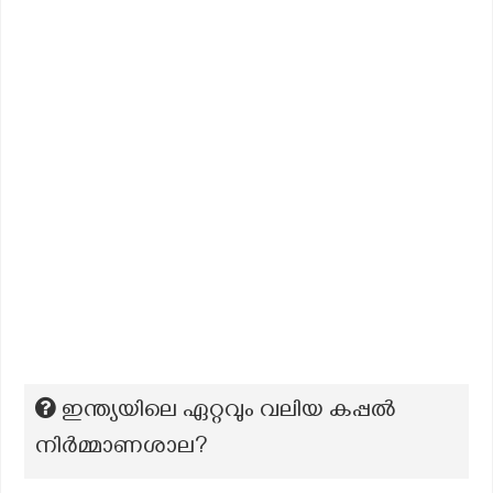
ഇന്ത്യയിലെ ഏറ്റവും വലിയ കപ്പൽ
നിർമ്മാണശാല?