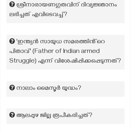
ശ്രീനാരായണഗുരുവിന് ദിവ്യജ്ഞാനം
ലഭിച്ചത് എവിടെവച്ച്?
'ഇന്ത്യൻ സായുധ സമരത്തിൻ്റെ
പിതാവ്' (Father of Indian armed
Struggle) എന്ന് വിശേഷിപ്പിക്കപ്പെടുന്നത്?
നാലാം മൈസൂർ യുദ്ധം?
ആലപ്പുഴ ജില്ല രൂപീകരിച്ചത്?