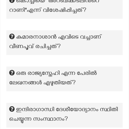
കൊച്ചിയെ "അറബിക്കടലിന്‍റെ
റാണി"എന്ന് വിശേഷിപ്പിച്ചത്?
കുമാരനാശാൻ എവിടെ വച്ചാണ്
വീണപൂവ് രചിച്ചത്?
ഒരു രാജ്യസ്നേഹി എന്ന പേരില്‍
ലേഖനങ്ങള്‍ എഴുതിയത്?
ഇന്ദിരാഗാന്ധി ദേശീയോദ്യാനം സ്ഥിതി
ചെയ്യുന്ന സംസ്ഥാനം?