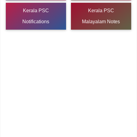
Kerala PSC
Kerala PSC
Notifications
Malayalam Notes