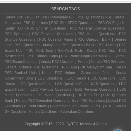
SEARCH TAGS
Kerala PSC | PSC Thulasi | Malayalam GK | PSC Questions | PSC Kerala |
Malayalam PSC Questions | PSC GK | KPSC Questions | PSC GK English |
English GK | PSC English Questions | PSC General Science Questions |
PSC Syllabus | PSC Previous Questions | PSC Model Questions | PSC
Science Questions | PSC Question Paper | PSC Question Bank | Degree
Level PSC Questions | Malayalam PSC Question Bank | PSC Notes | PSC
Exam Tips | PSC Mock Tests | GK Mock Tests | Kerala PSC Tips | PSC
Notifications | PSC Thulasi Login | PSC Profile Login | Kerala PSC Exams |
PSC Exam Calendar | Kerala PSC Upcoming Exams | Kerala PSC Syllabus |
General Science PSC Questions | PSC App | GK Malayalam App | Kerala
PSC Ranked Lists | Kerala PSC Helper | Government Jobs | Kerala
Government Jobs | LDC Questions | LDC Kerala | LGS Questions | LGS
Kerala | LDC Question Bank | LGS Question Bank | KAS Questions | LDC
Exam Pattern | LDC Previous Questions | LGS Previous Questions | LGS
Model Questions | LDC Model Questions | LDC Rank File | LDC Question
Bank | Kerala PSC Repeated Questions | Best PSC Questions | Latest PSC
Questions | Current Affairs | Government Job Exams | UPSC | RRB | Kerala
GK Questions | Kerala Questions | Malayalam Questions
Copyright © 2016 - 2023 | By
TECHAntena
&
Adeeb