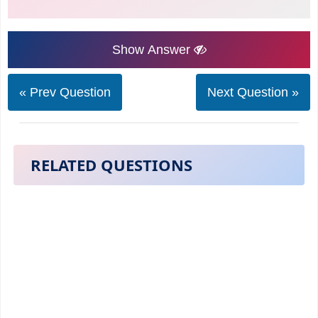
Show Answer
« Prev Question
Next Question »
RELATED QUESTIONS