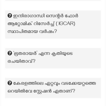
ഇന്ദിരാഗാന്ധി സെന്റർ ഫോർ
ആറ്റോമിക് റിസേർച്ച് ( IGCAR)
സ്ഥാപിതമായ വർഷം?
‘ഭൂതരായർ’ എന്ന കൃതിയുടെ
രചയിതാവ്?
കേരളത്തിലെ ഏറ്റവും വടക്കേയറ്റത്തെ
റെയിൽവേ സ്റ്റേഷൻ ഏതാണ്?