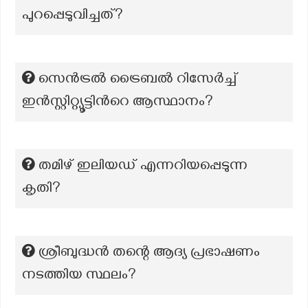
പുറപ്പെടുവിച്ചത്?
സെൻട്രൽ ട്രൈബൽ റിസേർച്ച്
ഇൻസ്റ്റിറ്റ്യൂട്ടിന്‍റെ ആസ്ഥാനം?
തമിഴ് ഇലിയഡ് എന്നറിയപ്പെടുന്ന
കൃതി?
ശ്രീബുദ്ധൻ തന്റെ ആദ്യ പ്രഭാഷണം
നടത്തിയ സ്ഥലം?