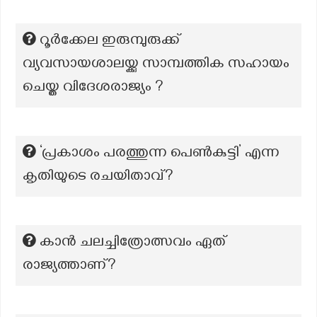
റൂർക്കേല ഇരുമ്പുരുക്ക്
വ്യവസായശാലയ്ക്കു സാമ്പത്തിക സഹായം
ചെയ്ത വിദേശരാജ്യം ?
‘പ്രകാശം പരത്തുന്ന പെൺകുട്ടി’ എന്ന
കൃതിയുടെ രചയിതാവ്?
കാൻ ചലച്ചിത്രോത്സവം ഏത്
രാജ്യത്താണ്?