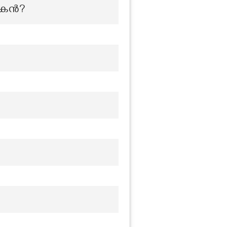
കന്‍?