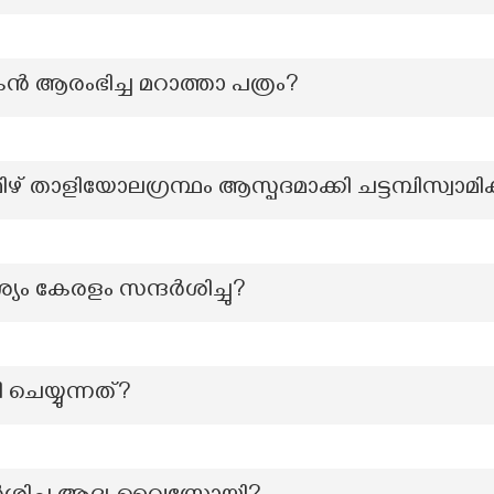
ആരംഭിച്ച മറാത്താ പത്രം?
ഴ് താളിയോലഗ്രന്ഥം ആസ്പദമാക്കി ചട്ടമ്പിസ്വാമി
ശ്യം കേരളം സന്ദർശിച്ചു?
ചെയ്യുന്നത്?