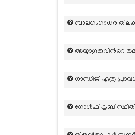
ബാലഗംഗാധര തിലകൻ 
അയ്യാഗുരുവിന്‍റെ തമി
ഗാന്ധിജി എത്ര പ്രാവ
ഗോൾഫ് ക്ലബ് സ്ഥിതി 