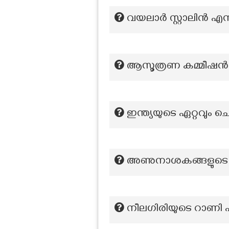
വയലാർ സ്റ്റാലിൻ എന്
ആസൂത്രണ കമ്മീഷൻ
ഇന്ത്യയുടെ ഏറ്റവും
അണുനാശകങ്ങളുടെ 
നീലഗിരിയുടെ റാണി എ