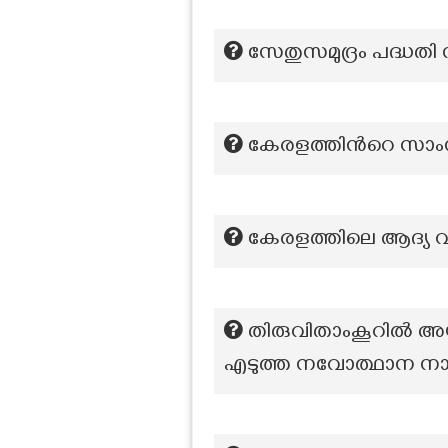
സേതുസമുദ്രം പദ്ധതി 
കേരളത്തിൻറെ സാംസ്
കേരളത്തിലെ ആദ്യ 
തിരുവിതാംകൂറിൽ അയി
എടുത്ത നവോത്ഥാന 