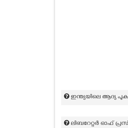
ഇന്ത്യയിലെ ആദ്യ പ
ലിബറേറ്റർ ഓഫ് പ്രസ്