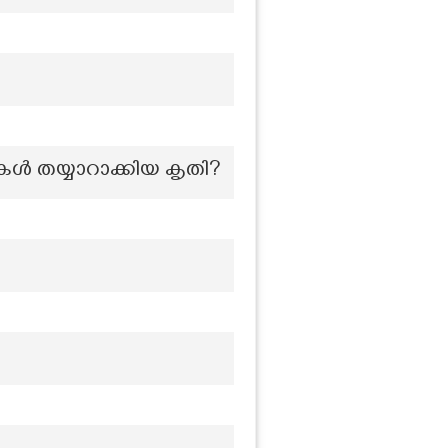
കള്‍ തയ്യാറാക്കിയ കൃതി?