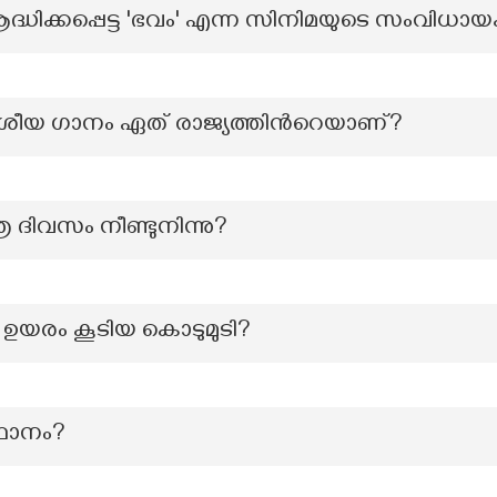
ദ്ധിക്കപ്പെട്ട 'ഭവം' എന്ന സിനിമയുടെ സംവിധായ
 ദേശീയ ഗാനം ഏത് രാജ്യത്തിന്‍റെയാണ്?
്ര ദിവസം നീണ്ടുനിന്നു?
 ഉയരം കൂടിയ കൊടുമുടി?
്ഥാനം?