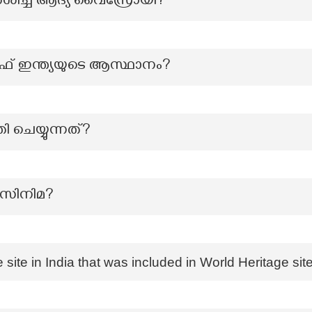
ർശിച്ച ആദ്യ വൈസ്രോയി?
 ഓഫ് ഇന്ത്യയുടെ ആസ്ഥാനം?
ചെയ്യുന്നത്?
 സിനിമ?
 site in India that was included in World Heritage sit