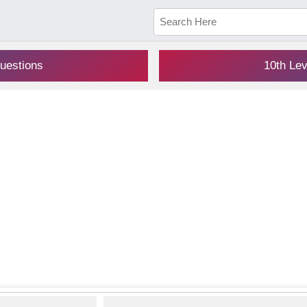
uestions
10th Le