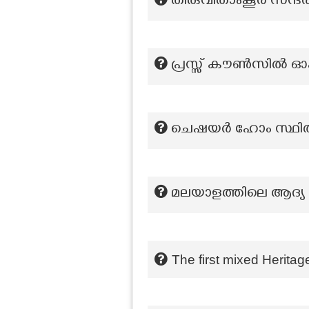
തിരുവിതാംകൂർ സന്ദ
പ്രസ്സ് കൗണ്‍സി‍ല്‍
ചെഷയർ ഹോം സ്ഥിതി 
മലയാളത്തിലെ ആദ്യ
The first mixed Heritage