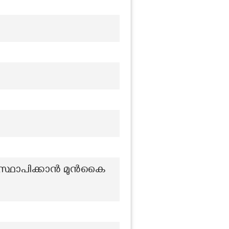
ൂൾ സ്ഥാപിക്കാൻ മുൻകൈ