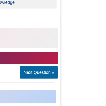
owledge
Next Question »