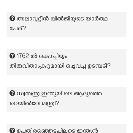
അലാവുദ്ദീൻ ഖിൽജിയുടെ യാർത്ഥ
പേര്?
1762 ൽ കൊച്ചിയും
തിരുവിതാംകൂറുമായി ഒപ്പുവച്ച ഉടമ്പടി?
സ്വതന്ത്ര ഇന്ത്യയിലെ ആദ്യത്തെ
റെയിൽവേ മന്ത്രി?
ഉപതിരഞ്ഞെടുപ്പിലൂടെ ഇന്ത്യൻ