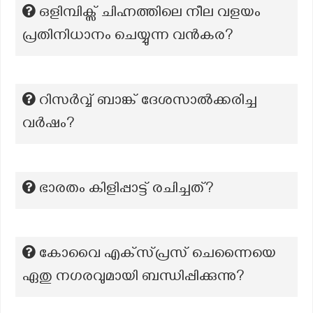
ഒളിമ്പിക്സ് ചിഹ്നത്തിലെ നീല വളയം
പ്രതിനിധാനം ചെയ്യുന്ന വൻകര?
റിസർവ്വ് ബാങ്ക് ദേശസാൽക്കരിച്ച
വർഷം?
ഭാരതം കിളിപ്പാട്ട് രചിച്ചത്?
കോവൈ എക്‌സ്പ്രസ് ചെന്നൈയെ
ഏതു നഗരവുമായി ബന്ധിപ്പിക്കുന്നു?