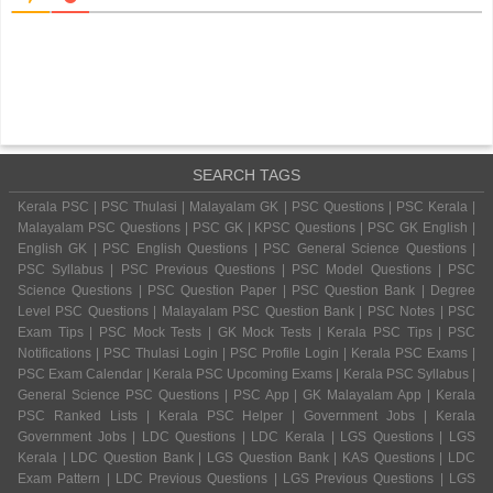
SEARCH TAGS
Kerala PSC | PSC Thulasi | Malayalam GK | PSC Questions | PSC Kerala |
Malayalam PSC Questions | PSC GK | KPSC Questions | PSC GK English |
English GK | PSC English Questions | PSC General Science Questions |
PSC Syllabus | PSC Previous Questions | PSC Model Questions | PSC
Science Questions | PSC Question Paper | PSC Question Bank | Degree
Level PSC Questions | Malayalam PSC Question Bank | PSC Notes | PSC
Exam Tips | PSC Mock Tests | GK Mock Tests | Kerala PSC Tips | PSC
Notifications | PSC Thulasi Login | PSC Profile Login | Kerala PSC Exams |
PSC Exam Calendar | Kerala PSC Upcoming Exams | Kerala PSC Syllabus |
General Science PSC Questions | PSC App | GK Malayalam App | Kerala
PSC Ranked Lists | Kerala PSC Helper | Government Jobs | Kerala
Government Jobs | LDC Questions | LDC Kerala | LGS Questions | LGS
Kerala | LDC Question Bank | LGS Question Bank | KAS Questions | LDC
Exam Pattern | LDC Previous Questions | LGS Previous Questions | LGS