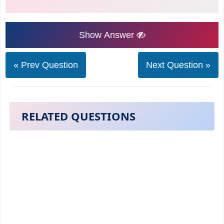
Show Answer
« Prev Question
Next Question »
RELATED QUESTIONS