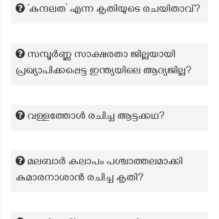
‘കുന്ദലത’ എന്ന കൃതിയുടെ രചയിതാവ്?
സമ്പൂർണ്ണ സാക്ഷരതാ ജില്ലയായി
പ്രഖ്യാപിക്കപ്പെട്ട ഇന്ത്യയിലെ ആദ്യജില്ല?
വള്ളത്തോള്‍ രചിച്ച ആട്ടക്കഥ?
മലബാർ കലാപം പശ്ചാത്തലമാക്കി
കുമാരനാശാൻ രചിച്ച കൃതി?