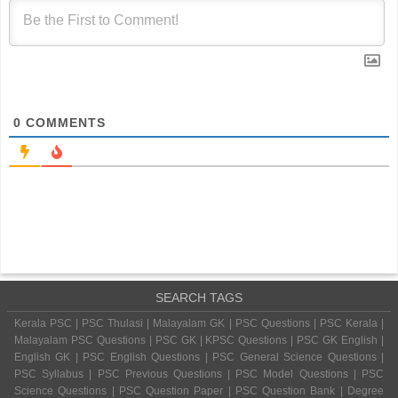
0
COMMENTS
SEARCH TAGS
Kerala PSC | PSC Thulasi | Malayalam GK | PSC Questions | PSC Kerala |
Malayalam PSC Questions | PSC GK | KPSC Questions | PSC GK English |
English GK | PSC English Questions | PSC General Science Questions |
PSC Syllabus | PSC Previous Questions | PSC Model Questions | PSC
Science Questions | PSC Question Paper | PSC Question Bank | Degree