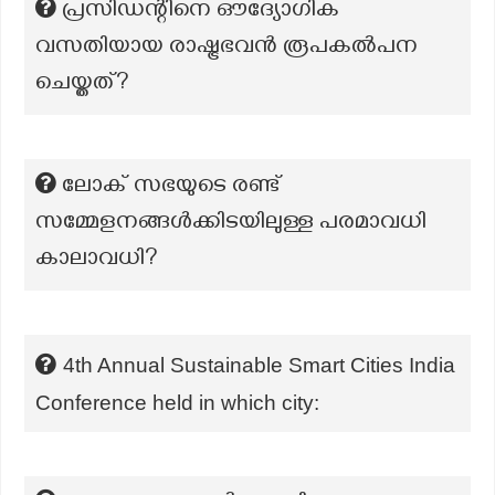
പ്രസിഡന്റിനെ ഔദ്യോഗിക
വസതിയായ രാഷ്ട്രഭവൻ രൂപകൽപന
ചെയ്തത്?
ലോക് സഭയുടെ രണ്ട്
സമ്മേളനങ്ങൾക്കിടയിലുള്ള പരമാവധി
കാലാവധി?
4th Annual Sustainable Smart Cities India
Conference held in which city: