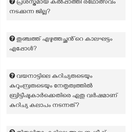
പ്രശസ്തമായ കൽപ്പാത്തി രഥോത്സവം
നടക്കുന്ന ജില്ല?
തുഞ്ചത്ത് എഴുത്തച്ഛൻ്റെ കാലഘട്ടം
എപ്പോൾ?
വയനാട്ടിലെ കുറിച്യരുടെയും
കുറുംമ്പ്രരുടെയും നേതൃത്വത്തിൽ
ബ്രിട്ടീഷുകാർക്കെതിരെ ഏതു വർഷമാണ്
കുറിച്യ കലാപം നടന്നത്?