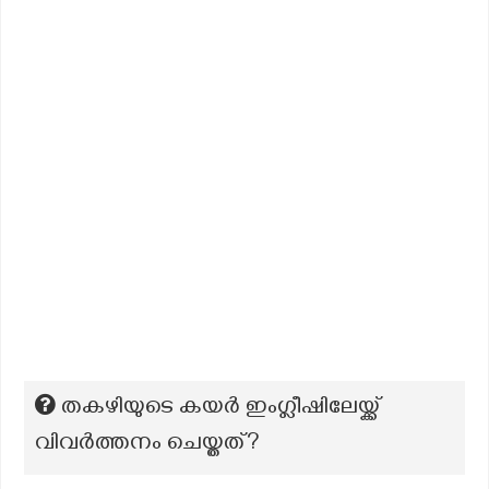
തകഴിയുടെ കയർ ഇംഗ്ലീഷിലേയ്ക്ക്
വിവർത്തനം ചെയ്തത്?