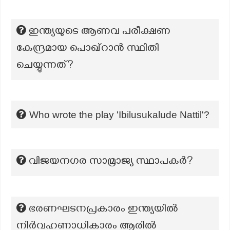
ഇന്ത്യയുടെ ആണവ പരീക്ഷണ
കേന്ദ്രമായ പൊഖ്റാൻ സ്ഥിതി
ചെയ്യുന്നത്?
Who wrote the play 'Ibilusukalude Nattil'?
വിജയനഗര സാമ്രാജ്യ സ്ഥാപകർ?
ഭരണഘടനപ്രകാരം ഇന്ത്യയിൽ
നിർവഹണാധികാരം ആരിൽ