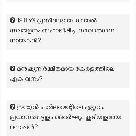
1911 ൽ പ്രസിദ്ധമായ കായൽ
സമ്മേളനം സംഘടിപ്പിച്ച നവോത്ഥാന
നായകൻ?
മനുഷ്യനിർമ്മിതമായ കേരളത്തിലെ
ഏക വനം?
ഇന്ത്യൻ പാർലമെന്റിലെ ഏറ്റവും
പ്രധാനപ്പെട്ടതും ദൈർഘ്യം കൂടിയതുമായ
സെഷൻ?