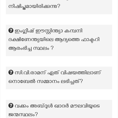
നിഷിപ്തമായിരിക്കുന്നു?
ഇംഗ്ലീഷ് ഈസ്റ്റിന്ത്യാ കമ്പനി
ദക്ഷിണേന്ത്യയിലെ ആദ്യത്തെ ഫാക്ടറി
ആരംഭിച്ച സ്ഥലം ?
സി.വി.രാമന് ഏത് വിഷയത്തിലാണ്
നൊബേൽ സമ്മാനം ലഭിച്ചത്?
വക്കം അബ്ദുൾ ഖാദർ മൗലവിയുടെ
ജന്മസ്ഥലം?