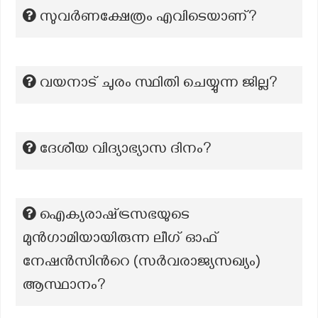
സുവർണക്ഷേത്രം എവിടെയാണ്?
വയനാട് ചുരം സ്ഥിതി ചെയ്യുന്ന ജില്ല?
ദേശീയ വിദ്യാഭ്യാസ ദിനം?
ഐക്യരാഷ്‌ട്രസഭയുടെ
മുൻഗാമിയായിരുന്ന ലീഗ് ഓഫ്
നേഷൻസിൻറെ (സർവരാജ്യസഖ്യം)
ആസ്ഥാനം?