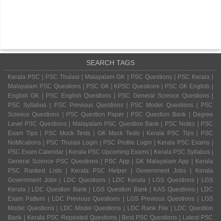
SEARCH TAGS
Kerala PSC | PSC Thulasi | Malayalam GK | PSC Questions | PSC Kerala |
Malayalam PSC Questions | PSC GK | KPSC Questions | PSC GK English |
English GK | PSC English Questions | PSC General Science Questions |
PSC Syllabus | PSC Previous Questions | PSC Model Questions | PSC
Science Questions | PSC Question Paper | PSC Question Bank | Degree
Level PSC Questions | Malayalam PSC Question Bank | PSC Notes | PSC
Exam Tips | PSC Mock Tests | GK Mock Tests | Kerala PSC Tips | PSC
Notifications | PSC Thulasi Login | PSC Profile Login | Kerala PSC Exams |
PSC Exam Calendar | Kerala PSC Upcoming Exams | Kerala PSC Syllabus |
General Science PSC Questions | PSC App | GK Malayalam App | Kerala
PSC Ranked Lists | Kerala PSC Helper | Government Jobs | Kerala
Government Jobs | LDC Questions | LDC Kerala | LGS Questions | LGS
Kerala | LDC Question Bank | LGS Question Bank | KAS Questions | LDC
Exam Pattern | LDC Previous Questions | LGS Previous Questions | LGS
Model Questions | LDC Model Questions | LDC Rank File | LDC Question
Bank | Kerala PSC Repeated Questions | Best PSC Questions | Latest PSC