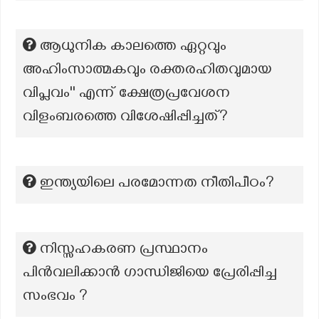
ആധുനിക കാലത്തെ ഏറ്റവും
അഹിംസാത്മകവും രക്തരഹിതവുമായ
വിപ്ലവം'' എന്ന് ക്ഷേത്രപ്രവേശന
വിളംബരത്തെ വിശേഷിപ്പിച്ചത്?
ഇന്ത്യയിലെ പരമോന്നത നീതിപീഠം?
നിസ്സഹകരണ പ്രസ്ഥാനം
പിൻവലിക്കാൻ ഗാന്ധിജിയെ പ്രേരിപ്പിച്ച
സംഭവം ?