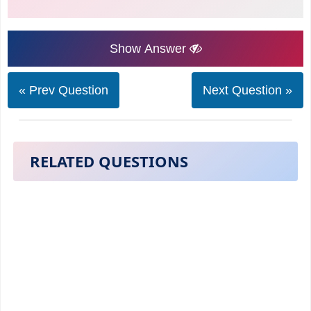
Show Answer
« Prev Question
Next Question »
RELATED QUESTIONS