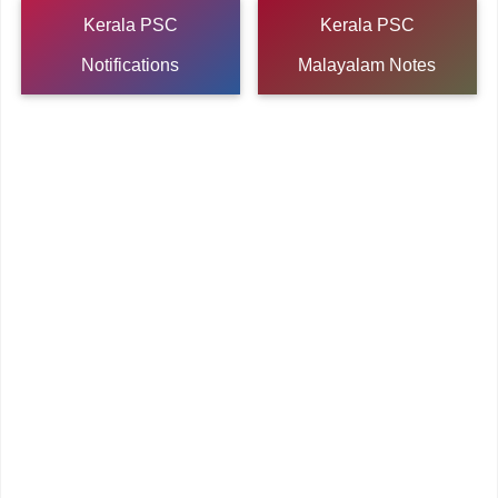
Kerala PSC
Kerala PSC
Notifications
Malayalam Notes