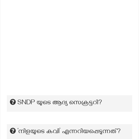
SNDP യുടെ ആദ്യ സെക്രട്ടറി?
‘നിളയുടെ കവി’ എന്നറിയപ്പെടുന്നത്?