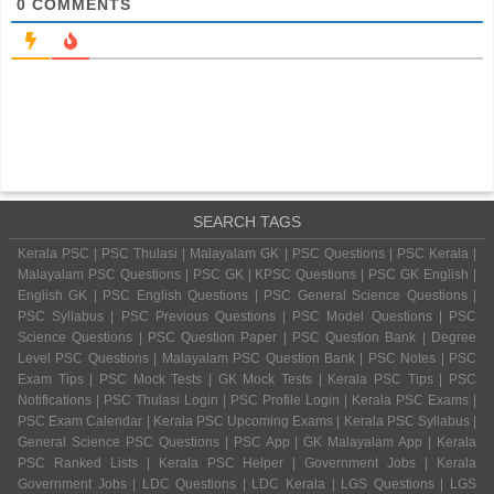
0
COMMENTS
SEARCH TAGS
Kerala PSC | PSC Thulasi | Malayalam GK | PSC Questions | PSC Kerala |
Malayalam PSC Questions | PSC GK | KPSC Questions | PSC GK English |
English GK | PSC English Questions | PSC General Science Questions |
PSC Syllabus | PSC Previous Questions | PSC Model Questions | PSC
Science Questions | PSC Question Paper | PSC Question Bank | Degree
Level PSC Questions | Malayalam PSC Question Bank | PSC Notes | PSC
Exam Tips | PSC Mock Tests | GK Mock Tests | Kerala PSC Tips | PSC
Notifications | PSC Thulasi Login | PSC Profile Login | Kerala PSC Exams |
PSC Exam Calendar | Kerala PSC Upcoming Exams | Kerala PSC Syllabus |
General Science PSC Questions | PSC App | GK Malayalam App | Kerala
PSC Ranked Lists | Kerala PSC Helper | Government Jobs | Kerala
Government Jobs | LDC Questions | LDC Kerala | LGS Questions | LGS