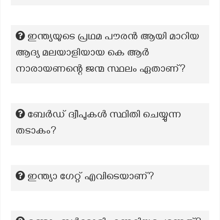
ഇന്ത്യയുടെ പ്രഥമ പൗരൻ ആയി മാറിയ
ആദ്യ മലയാളിയായ കെ ആർ
നാരായണന്റെ ജന്മ സ്ഥലം ഏതാണ്?
ബേർഡ് ദ്വീപുകൾ സ്ഥിതി ചെയ്യുന്ന
തടാകം?
ഇന്ത്യാ ഗേറ്റ് എവിടെയാണ്?