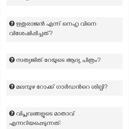
ഋതുരാജൻ എന്ന് നെഹൃ വിനെ
വിശേഷിപ്പിച്ചത്?
സത്യജിത് റേയുടെ ആദ്യ ചിത്രം?
മലമ്പുഴ റോക്ക് ഗാർഡന്‍റെ ശില്പി?
വിപ്ലവങ്ങളുടെ മാതാവ്
എന്നറിയപ്പെടുന്നത്: