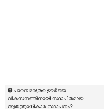
പാരമ്പര്യേതര ഊർജ്ജ
വികസനത്തിനായി സ്ഥാപിതമായ
സ്വതന്ത്രാധികാര സ്ഥാപനം?