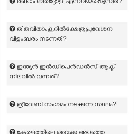
രണ്ടാം ബർദ്ദോളി എന്നറിയപ്പെടുന്നത്?
തിരുവിതാംകൂറില്‍ക്ഷേത്രപ്രവേശന
വിളംബരം നടന്നത്?
ഇന്ത്യൻ ഇൻഡിപെൻഡൻസ് ആക്ട്
നിലവിൽ വന്നത്?
ത്രീവേണി സംഗമം നടക്കുന്ന സ്ഥലം?
കേരളത്തിലെ തെക്കേ അറ്റത്തെ