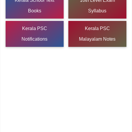
Kerala School Text
10th Level Exam
Books
Syllabus
Kerala PSC
Kerala PSC
Notifications
Malayalam Notes