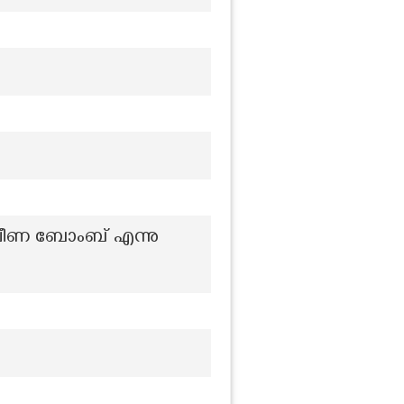
ൽവീണ ബോംബ് എന്നു