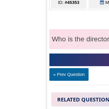
ID:
#45353
Ma
Who is the directo
« Prev Question
RELATED QUESTIO