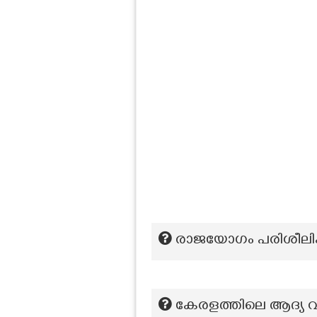
രാജയോഗം പരിശീലിക്
കേരളത്തിലെ ആദ്യ വനി