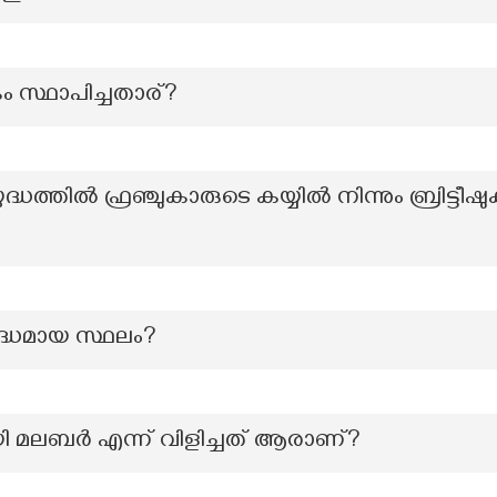
കം സ്ഥാപിച്ചതാര്?
ുദ്ധത്തിൽ ഫ്രഞ്ചുകാരുടെ കയ്യിൽ നിന്നും ബ്രിട്ടീഷു
ദ്ധമായ സ്ഥലം?
 മലബര്‍ എന്ന് വിളിച്ചത് ആരാണ്?