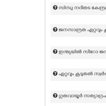
സിന്ധു നദീതട കേന്ദ്
ജനസാന്ദ്രത ഏറ്റവും ക
ഇന്ത്യയിൽ സീറോ ജനസ
ഏറ്റവും കൂടുതൽ സ്വർ
ഗുരുവായൂർ സത്യാഗ്രഹക