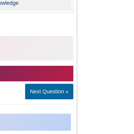
owledge
Next Question »