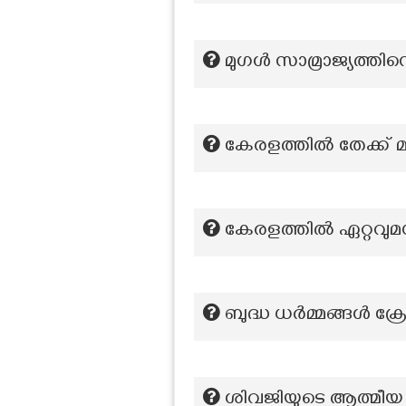
മുഗൾ സാമ്രാജ്യത്തി
കേരളത്തിൽ തേക്ക് മ്
കേരളത്തിൽ ഏറ്റവുമധി
ബുദ്ധ ധർമ്മങ്ങൾ ക്
ശിവജിയുടെ ആത്മീയ 