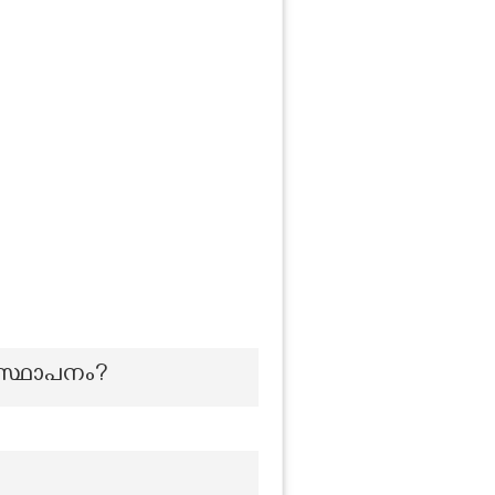
 സ്ഥാപനം?