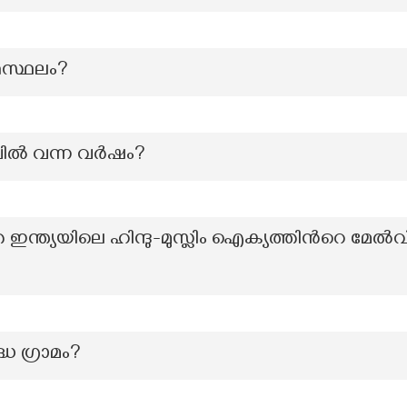
്മസ്ഥലം?
്‍ വന്ന വര്‍ഷം?
ന്ത്യയിലെ ഹിന്ദു-മുസ്ലിം ഐക്യത്തിൻറെ മേ
ധ ഗ്രാമം?