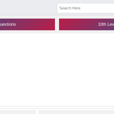
uestions
10th Le