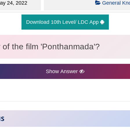
y 24, 2022
General Kn
Download 10th Level/ LDC App
r of the film 'Ponthanmada'?
Show Answer
NS