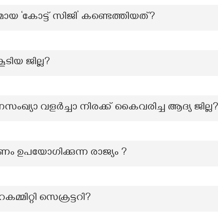
രമായ ‘കോട്ട് സിജി’ കണ്ടെത്തിയത്?
ൂടിയ ജില്ല?
ംഖ്യാ വളർച്ചാ നിരക്ക് കൈവരിച്ച ആദ്യ ജില്ല
ണം ഉപയോഗിക്കുന്ന രാജ്യം ?
മ്മിറ്റി സെക്രട്ടറി?