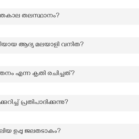
െ ശീതകാല തലസ്ഥാനം?
യായ ആദ്യ മലയാളി വനിത?
ത്തനം എന്ന കൃതി രചിച്ചത്?
ിച്ച് പ്രതിപാദിക്കുന്നു?
വലിയ ഉപ്പു ജലതടാകം?