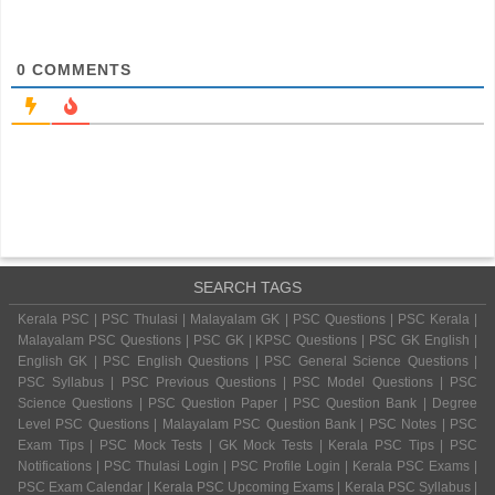
0
COMMENTS
SEARCH TAGS
Kerala PSC | PSC Thulasi | Malayalam GK | PSC Questions | PSC Kerala |
Malayalam PSC Questions | PSC GK | KPSC Questions | PSC GK English |
English GK | PSC English Questions | PSC General Science Questions |
PSC Syllabus | PSC Previous Questions | PSC Model Questions | PSC
Science Questions | PSC Question Paper | PSC Question Bank | Degree
Level PSC Questions | Malayalam PSC Question Bank | PSC Notes | PSC
Exam Tips | PSC Mock Tests | GK Mock Tests | Kerala PSC Tips | PSC
Notifications | PSC Thulasi Login | PSC Profile Login | Kerala PSC Exams |
PSC Exam Calendar | Kerala PSC Upcoming Exams | Kerala PSC Syllabus |