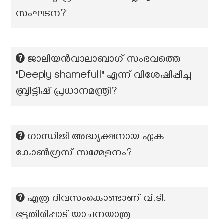
സംഘടന?
ജാലിയൻവാലാബാഗ് സംഭവത്തെ
"Deeply shamefull" എന്ന് വിശേഷിപ്പിച്ച
ബ്രിട്ടീഷ് പ്രധാനമന്ത്രി?
ഗാന്ധിജി അദ്ധ്യക്ഷനായ ഏക
കോൺഗ്രസ് സമ്മേളനം?
എത്ര ദിവസംകൊണ്ടാണ് വി.ടി.
ഭട്ടതിരിപ്പാട് യാചനയാത്ര