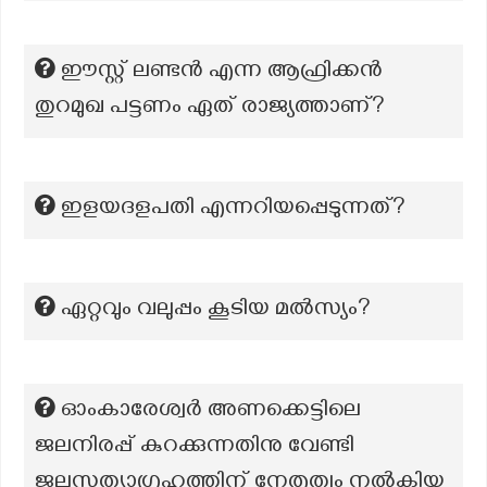
ഈസ്റ്റ് ലണ്ടൻ എന്ന ആഫ്രിക്കൻ
തുറമുഖ പട്ടണം ഏത് രാജ്യത്താണ്?
ഇളയദളപതി എന്നറിയപ്പെടുന്നത്?
ഏറ്റവും വലുപ്പം കൂടിയ മൽസ്യം?
ഓംകാരേശ്വർ അണക്കെട്ടിലെ
ജലനിരപ്പ് കുറക്കുന്നതിനു വേണ്ടി
ജലസത്യാഗ്രഹത്തിന് നേതൃത്വം നൽകിയ