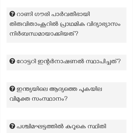
റാണി ഗൗരി പാർവതീഭായി
തിരുവിതാംകൂറിൽ പ്രാഥമിക വിദ്യാഭ്യാസം
നിർബന്ധമായാക്കിയത്?
റോട്ടറി ഇന്റർനാഷണൽ സ്ഥാപിച്ചത്?
ഇന്ത്യയിലെ ആദ്യത്തെ പുകയില
വിമുക്ത സംസ്ഥാനം?
പശ്ചിമഘട്ടത്തിൽ കുറുകെ സ്ഥിതി