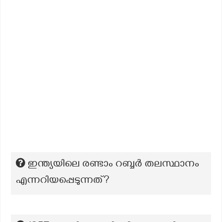
ഇന്ത്യയിലെ രണ്ടാം റബ്ബർ തലസ്ഥാനം
എന്നറിയപ്പെടുന്നത്?