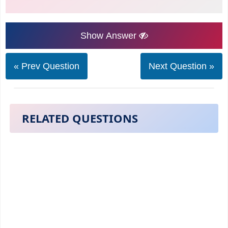
Show Answer
« Prev Question
Next Question »
RELATED QUESTIONS