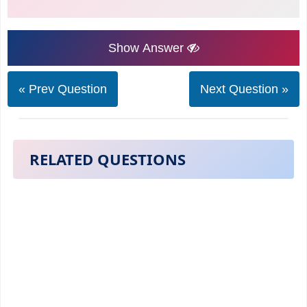
Show Answer
« Prev Question
Next Question »
RELATED QUESTIONS