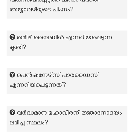
വികസിപ്പിച്ചെടുത്ത ചിന്താ പദ്ധതി
അയ്യാവഴിയുടെ ചിഹ്നം?
തമിഴ് ബൈബിൾ എന്നറിയപ്പെടുന്ന
കൃതി?
പെൻഷനേഴ്‌സ് പാരഡൈസ്
എന്നറിയപ്പെടുന്നത്?
വർദ്ധമാന മഹാവീരന് ജ്ഞാനോദയം
ലഭിച്ച സ്ഥലം?