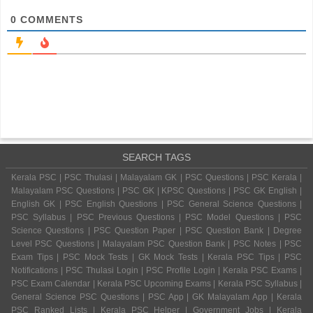
0
COMMENTS
SEARCH TAGS
Kerala PSC | PSC Thulasi | Malayalam GK | PSC Questions | PSC Kerala |
Malayalam PSC Questions | PSC GK | KPSC Questions | PSC GK English |
English GK | PSC English Questions | PSC General Science Questions |
PSC Syllabus | PSC Previous Questions | PSC Model Questions | PSC
Science Questions | PSC Question Paper | PSC Question Bank | Degree
Level PSC Questions | Malayalam PSC Question Bank | PSC Notes | PSC
Exam Tips | PSC Mock Tests | GK Mock Tests | Kerala PSC Tips | PSC
Notifications | PSC Thulasi Login | PSC Profile Login | Kerala PSC Exams |
PSC Exam Calendar | Kerala PSC Upcoming Exams | Kerala PSC Syllabus |
General Science PSC Questions | PSC App | GK Malayalam App | Kerala
PSC Ranked Lists | Kerala PSC Helper | Government Jobs | Kerala