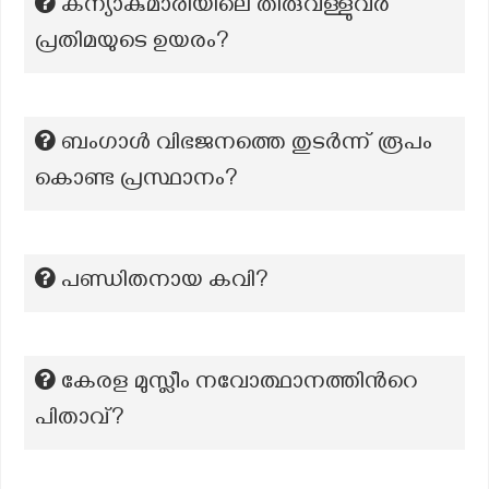
കന്യാകുമാരിയിലെ തിരുവള്ളുവർ
പ്രതിമയുടെ ഉയരം?
ബംഗാൾ വിഭജനത്തെ തുടർന്ന് രൂപം
കൊണ്ട പ്രസ്ഥാനം?
പണ്ഡിതനായ കവി?
കേരള മുസ്ലീം നവോത്ഥാനത്തിന്‍റെ
പിതാവ്?