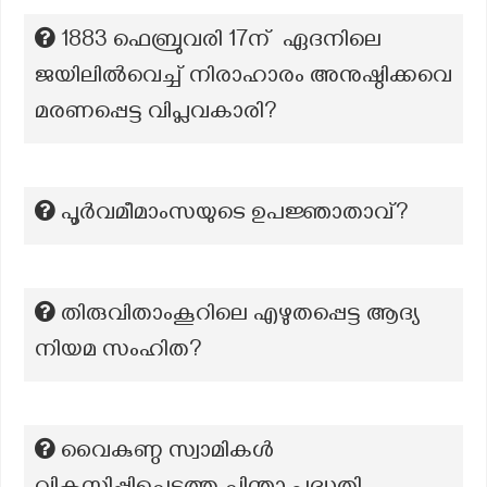
1883 ഫെബ്രുവരി 17ന് ഏദനിലെ
ജയിലിൽവെച്ച് നിരാഹാരം അനുഷ്ഠിക്കവെ
മരണപ്പെട്ട വിപ്ലവകാരി?
പൂർവമീമാംസയുടെ ഉപജ്ഞാതാവ്?
തിരുവിതാംകൂറിലെ എഴുതപ്പെട്ട ആദ്യ
നിയമ സംഹിത?
വൈകുണ്ഠ സ്വാമികൾ