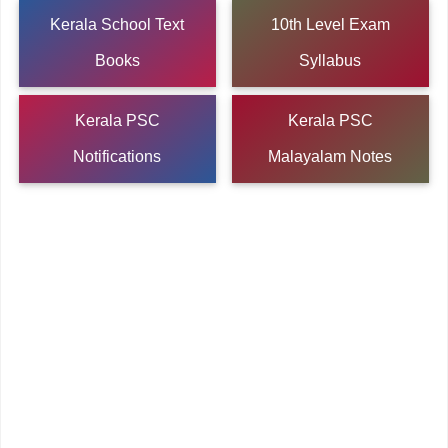
Kerala School Text
10th Level Exam
Books
Syllabus
Kerala PSC
Kerala PSC
Notifications
Malayalam Notes